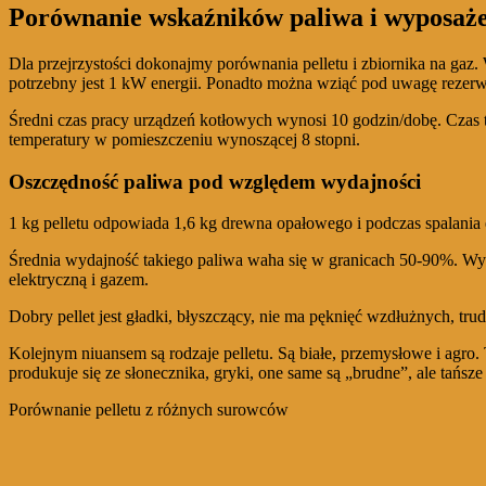
Porównanie wskaźników paliwa i wyposaż
Dla przejrzystości dokonajmy porównania pelletu i zbiornika na ga
potrzebny jest 1 kW energii. Ponadto można wziąć pod uwagę rezer
Średni czas pracy urządzeń kotłowych wynosi 10 godzin/dobę. Czas 
temperatury w pomieszczeniu wynoszącej 8 stopni.
Oszczędność paliwa pod względem wydajności
1 kg pelletu odpowiada 1,6 kg drewna opałowego i podczas spalania 
Średnia wydajność takiego paliwa waha się w granicach 50-90%. Wyda
elektryczną i gazem.
Dobry pellet jest gładki, błyszczący, nie ma pęknięć wzdłużnych, t
Kolejnym niuansem są rodzaje pelletu. Są białe, przemysłowe i agro.
produkuje się ze słonecznika, gryki, one same są „brudne”, ale tańsze
Porównanie pelletu z różnych surowców