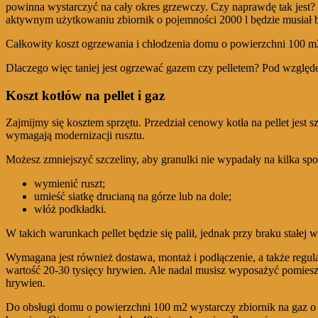
powinna wystarczyć na cały okres grzewczy. Czy naprawdę tak jest
aktywnym użytkowaniu zbiornik o pojemności 2000 l będzie musiał 
Całkowity koszt ogrzewania i chłodzenia domu o powierzchni 100 m2 
Dlaczego więc taniej jest ogrzewać gazem czy pelletem? Pod względe
Koszt kotłów na pellet i gaz
Zajmijmy się kosztem sprzętu. Przedział cenowy kotła na pellet jest 
wymagają modernizacji rusztu.
Możesz zmniejszyć szczeliny, aby granulki nie wypadały na kilka sp
wymienić ruszt;
umieść siatkę drucianą na górze lub na dole;
włóż podkładki.
W takich warunkach pellet będzie się palił, jednak przy braku stał
Wymagana jest również dostawa, montaż i podłączenie, a także regula
wartość 20-30 tysięcy hrywien. Ale nadal musisz wyposażyć pomiesz
hrywien.
Do obsługi domu o powierzchni 100 m2 wystarczy zbiornik na gaz o 