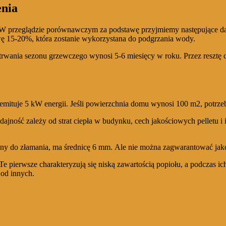
enia
z. W przeglądzie porównawczym za podstawę przyjmiemy następujące d
wę 15-20%, która zostanie wykorzystana do podgrzania wody.
trwania sezonu grzewczego wynosi 5-6 miesięcy w roku. Przez resztę
emituje 5 kW energii. Jeśli powierzchnia domu wynosi 100 m2, potrzeb
jność zależy od strat ciepła w budynku, cech jakościowych pelletu i
rudny do złamania, ma średnicę 6 mm. Ale nie można zagwarantować jak
 Te pierwsze charakteryzują się niską zawartością popiołu, a podczas
 od innych.