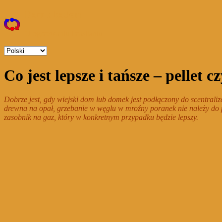
Skip
Dom z kotłem
to
content
O ogrzewaniu i zasilaniu
Wybierz
język
Menu
Co jest lepsze i tańsze – pellet
Dobrze jest, gdy wiejski dom lub domek jest podłączony do scentral
drewna na opał, grzebanie w węglu w mroźny poranek nie należy do p
zasobnik na gaz, który w konkretnym przypadku będzie lepszy.