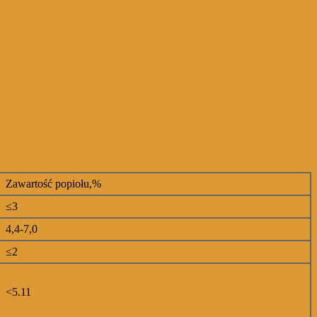
Zawartość popiołu,%
≤3
4,4-7,0
≤2
<5.11