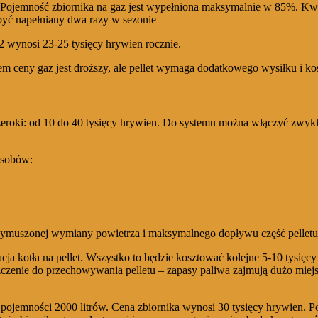
? Pojemność zbiornika na gaz jest wypełniona maksymalnie w 85%. Kw
być napełniany dwa razy w sezonie
wynosi 23-25 ​​tysięcy hrywien rocznie.
m ceny gaz jest droższy, ale pellet wymaga dodatkowego wysiłku i ko
szeroki: od 10 do 40 tysięcy hrywien. Do systemu można włączyć zwykły 
osobów:
ej wymuszonej wymiany powietrza i maksymalnego dopływu część pelletu
cja kotła na pellet. Wszystko to będzie kosztować kolejne 5-10 tysię
czenie do przechowywania pelletu – zapasy paliwa zajmują dużo miejs
pojemności 2000 litrów. Cena zbiornika wynosi 30 tysięcy hrywien. 