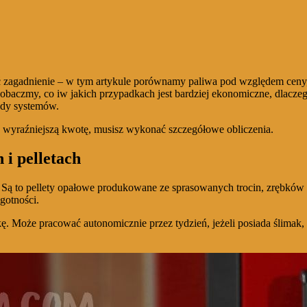
 zagadnienie – w tym artykule porównamy paliwa pod względem ceny, 
. Zobaczmy, co iw jakich przypadkach jest bardziej ekonomiczne, dlac
wady systemów.
 wyraźniejszą kwotę, musisz wykonać szczegółowe obliczenia.
i pelletach
Są to pellety opałowe produkowane ze sprasowanych trocin, zrębków
gotności.
ę. Może pracować autonomicznie przez tydzień, jeżeli posiada ślimak, 