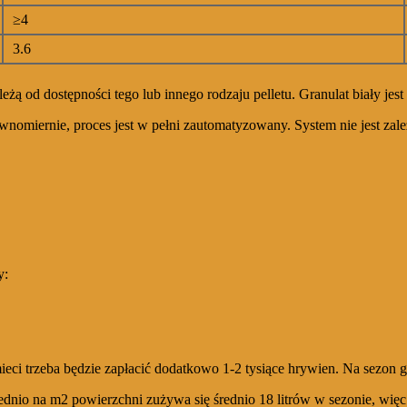
≥4
3.6
żą od dostępności tego lub innego rodzaju pelletu. Granulat biały jes
nomiernie, proces jest w pełni zautomatyzowany. System nie jest zależ
y:
ieci trzeba będzie zapłacić dodatkowo 1-2 tysiące hrywien. Na sezon
ednio na m2 powierzchni zużywa się średnio 18 litrów w sezonie, więc