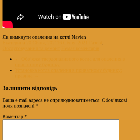
Як вимкнути опалення на котлі Navien
Екатерина
20 Січня, 2021
16 Січня, 2021
Газові
,
Обслуговування та ремонт
Немає коментарів
←
Обв’язка твердопаливного котла для опалення в
приватному будинку
Установка котла опалення в приватному будинку:
правила
→
Залишити відповідь
Ваша e-mail адреса не оприлюднюватиметься.
Обов’язкові
поля позначені
*
Коментар
*