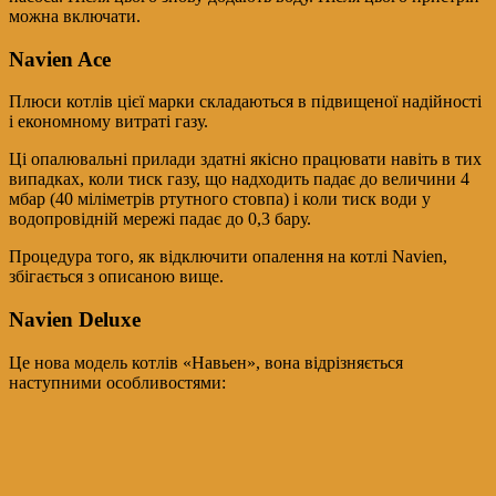
можна включати.
Navien Ace
Плюси котлів цієї марки складаються в підвищеної надійності
і економному витраті газу.
Ці опалювальні прилади здатні якісно працювати навіть в тих
випадках, коли тиск газу, що надходить падає до величини 4
мбар (40 міліметрів ртутного стовпа) і коли тиск води у
водопровідній мережі падає до 0,3 бару.
Процедура того, як відключити опалення на котлі Navien,
збігається з описаною вище.
Navien Deluxe
Це нова модель котлів «Навьен», вона відрізняється
наступними особливостями: