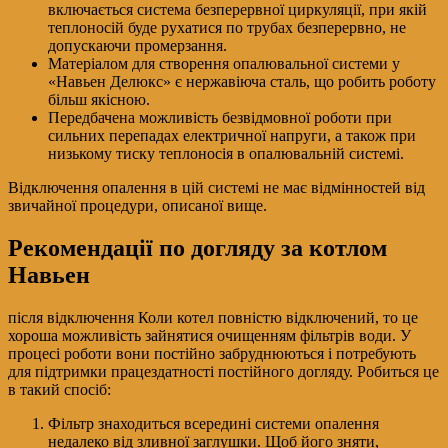
включається система безперервної циркуляції, при якій
теплоносій буде рухатися по трубах безперервно, не
допускаючи промерзання.
Матеріалом для створення опалювальної системи у
«Навьен Делюкс» є нержавіюча сталь, що робить роботу
більш якісною.
Передбачена можливість безвідмовної роботи при
сильних перепадах електричної напруги, а також при
низькому тиску теплоносія в опалювальній системі.
Відключення опалення в цій системі не має відмінностей від
звичайної процедури, описаної вище.
Рекомендації по догляду за котлом
Навьен
після відключення Коли котел повністю відключений, то це
хороша можливість зайнятися очищенням фільтрів води. У
процесі роботи вони постійно забруднюються і потребують
для підтримки працездатності постійного догляду. Робиться це
в такий спосіб:
Фільтр знаходиться всередині системи опалення
недалеко від зливної заглушки. Щоб його зняти,