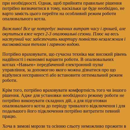
при необхідності. Однак, щоб прийняти правильне рішення
потрібно визначитися в тому, наскільки це буде необхідно, не
варто замість цього перейти на особливий режим роботи
опалювального котла.
Важливо! Все це потребує значних витрат часу і грошей, але
окупиться вже через 2-3 опалювальні сезони. Плюс на весь
наступний час забезпечить квартиру повністю незалежним і
високоякісним теплом і гарячою водою.
Потрібно враховувати, що сучасна техніка має високий рівень
надійності і економні варіанти роботи. В опалювальних
котлах «Навьен» передбачений електронний пульт
управління, за допомогою якого можна дізнатися про що
відбулися несправності або встановити оптимальний режим
роботи.
Крім того, потрібно враховувати комфортність того чи іншого
рішення. Адже для установки необхідного режиму роботи не
потрібно виконувати складних дій, а для підготовки
опалювального котла до періоду тривалого відключення і для
подальшого його підключення потрібно витратити певний
працю.
Хоча в зимові морози та осінню сльоту неможливо прожити в