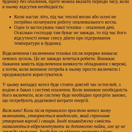
будинку без опалення, проте можна вказати періоди часу, коли
в ньому відсутня необхідність:
Коли настає літо, під час теплої весни або осені не
потрібно оплачувати роботу опалювального котла.
Одне із застосувань такої техніки – опалення дачі.
Оскільки господар там буває не завжди, то під час його
відсутності немає сенсу дбати про підтримання
температури в будинку.
Відключення і включення техніки після перерви вимагає
певних зусиль. Це не завжди хочеться робити. Виникає
бажання замість відключення вимкнути обладнання з мережі,
а потім, коли виникне потреба в ньому просто включити і
продовжувати користуватися.
У цьому випадку котел буде стояти довгий час остиглий, з
водою в баках і системі опалення. Коли виникне необхідність
його включити, всю систему буде необхідно прогріти заново,
що потребують додаткової витрати енергії.
Важливо! Коли після тривалого простою котел знову
включають, утворюється конденсат, який спричиняє
утворення корозії і свищів. Іноді пошкоджену ємність
намагаються відремонтувати за допомогою пайки, але це не
завжди можливо. Іноді бак не підлягає ремонту і йому