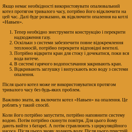
Якщо немає необхідності використовувати опалювальний
котел протягом тривалого часу, потрібно його відключити на
цей час. Далі буде розказано, як відключити опалення на котлі
«Навьен».
Тепер необхідно знеструмити конструкцію і перекрити
надходження газу.
Оскільки з системи забезпечити повне відокремлення
теплоносій, потрібно перекрити відповідні вентилі.
Потрібно відкрити кран для стоку і дочекатися, поки вся
вода витече.
В системі гарячого водопостачання закривають кран.
Відкривають заглушку і випускають всю воду з системи
опалення.
Після цього котел може не використовуватися протягом
тривалого часу без будь-яких проблем.
Важливо знати, як включити котел «Навьен» на опалення. Це
роблять у такий спосіб.
Коли його потрібно запустити, потрібно наповнити систему
водою. Потім потрібно скинути повітря. Для цього йому
дають вийти з батареї. А потім стравлюють з циркуляційного
насоса. Після цього знову додають воду. Після цього пристрій