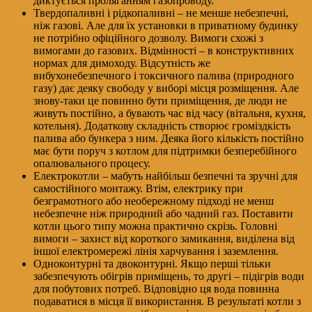
диктується проляганням газопроводу.
Твердопаливні і рідкопаливні – не менше небезпечні,
ніж газові. Але для їх установки в приватному будинку
не потрібно офіційного дозволу. Вимоги схожі з
вимогами до газових. Відмінності – в конструктивних
нормах для димоходу. Відсутність же
вибухонебезпечного і токсичного палива (природного
газу) дає деяку свободу у виборі місця розміщення. Але
знову-таки це повинно бути приміщення, де люди не
живуть постійно, а бувають час від часу (вітальня, кухня,
котельня). Додаткову складність створює громіздкість
палива або бункера з ним. Деяка його кількість постійно
має бути поруч з котлом для підтримки безперебійного
опалювального процесу.
Електрокотли – мабуть найбільш безпечні та зручні для
самостійного монтажу. Втім, електрику при
безграмотного або необережному підході не менш
небезпечне ніж природний або чадний газ. Поставити
котли цього типу можна практично скрізь. Головні
вимоги – захист від короткого замикання, виділена від
іншої електромережі лінія харчування і заземлення.
Одноконтурні та двоконтурні. Якщо перші тільки
забезпечують обігрів приміщень, то другі – підігрів води
для побутових потреб. Відповідно ця вода повинна
подаватися в місця її використання. В результаті котли з