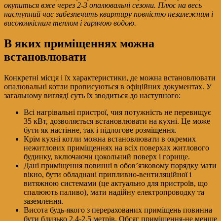
окупиться вже через 2-3 опалювальні сезони. Плюс на весь
наступний час забезпечить квартиру повністю незалежним і
високоякісним теплом і гарячою водою.
В яких приміщеннях можна
встановлювати
Конкретні місця і їх характеристики, де можна встановлювати
опалювальні котли прописуються в офіційних документах. У
загальному вигляді суть їх зводиться до наступного:
Всі нагрівальні пристрої, чия потужність не перевищує
35 кВт, дозволяється встановлювати на кухні. Це може
бути як настінне, так і підлогове розміщення.
Крім кухні котли можна встановлювати в окремих
нежитлових приміщеннях на всіх поверхах житлового
будинку, включаючи цокольний поверх і горище.
Дані приміщення повинні в обов’язковому порядку мати
вікно, бути обладнані припливно-вентиляційної і
витяжною системами (це актуально для пристроїв, що
спалюють паливо), мати надійну електропроводку та
заземлення.
Висота будь-якого з перерахованих приміщень повинна
бути близько 2.4-2.5 метрів. Обсяг приміщення-не менше