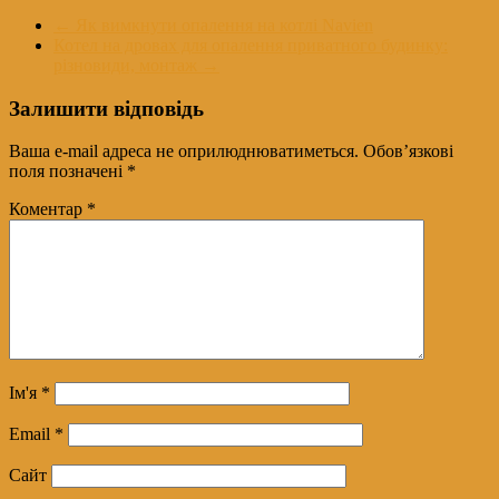
←
Як вимкнути опалення на котлі Navien
Котел на дровах для опалення приватного будинку:
різновиди, монтаж
→
Залишити відповідь
Ваша e-mail адреса не оприлюднюватиметься.
Обов’язкові
поля позначені
*
Коментар
*
Ім'я
*
Email
*
Сайт