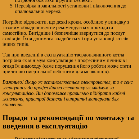
потрібної обв’язки ігруппи безпеки.
Перевірка правильності установки і підключення до
опалювальної мережі.
Потрібно відзначити, що деякі кроки, особливо у випадку з
газовим обладнанням не рекомендується проходити
самостійно. Вигідніше і безпечніше звернутися до послуг
фахівців. Їхня допомога знадобиться і при установці котлів
інших типів.
Так при введенні в експлуатацію твердопаливного котла
потрібна як мінімум консультація з професійним пічників і
огляд їм димоходу (саме порушення його роботи може стати
причиною смертельної небезпеки для мешканців).
Важливо! Якщо ж встановлюється електрокотел, то є сенс
звернутися до професійного електрику як мінімум за
консультацією. Він допоможе правильно підібрати кабелі
живлення, пристрої безпеки і витратні матеріали для
кріплення.
Поради та рекомендації по монтажу та
введення в експлуатацію