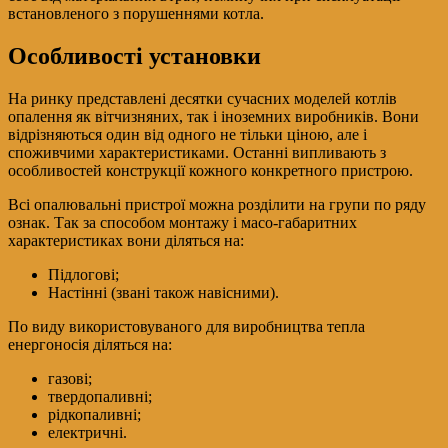
встановленого з порушеннями котла.
Особливості установки
На ринку представлені десятки сучасних моделей котлів
опалення як вітчизняних, так і іноземних виробників. Вони
відрізняються один від одного не тільки ціною, але і
споживчими характеристиками. Останні випливають з
особливостей конструкції кожного конкретного пристрою.
Всі опалювальні пристрої можна розділити на групи по ряду
ознак. Так за способом монтажу і масо-габаритних
характеристиках вони діляться на:
Підлогові;
Настінні (звані також навісними).
По виду використовуваного для виробництва тепла
енергоносія діляться на:
газові;
твердопаливні;
рідкопаливні;
електричні.