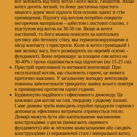
все залежить від типу котла і його маси, габаритів. Якщо
котел досить легкий, то йому достатньо простого
міцного дерев’яної підлоги біля основи однієї зі стін
приміщення. Підлогу під котлом потрібно покрити
негорючим матеріалом – азбестом і листової сталлю, з
відступом від котла на 30-50 см. Якщо ж котел
настінний, то його можна повісити на капітальну
цегляну або бетонну стіну, яка термоизолирующими в
місці контакту з пристроєм. Коли ж котел громіздкий і
має велику вагу, його розміщують на окремій основі –
фундаменті. Воно перевищує за площею сам котел на
30-40% і трохи піднімається над підлогою (на 15-25 см).
Пристрій припливної та витяжної вентиляції. При
експлуатації котлів, що спалюють горючі, це вимога
критично важливо. У загальному випадку вентиляція
повинна забезпечувати трикратну заміну всього повітря
в приміщенні протягом однієї години.
Будівництво надійного і ефективного димоходу. Це
важливо для котлів на газі, твердому і рідкому паливі.
Саме димова труба виводить отруйні продукти горіння і
допомагає ефективно витрачати отримується тепло.
Димарі можуть бути або капітальними масивними
конструкціями з цегли (вимагають окремого
фундаменту) або ж легкими коаксіальними або сандвіч-
конструкціями (з нержавіючої сталі і мінеральної вати).