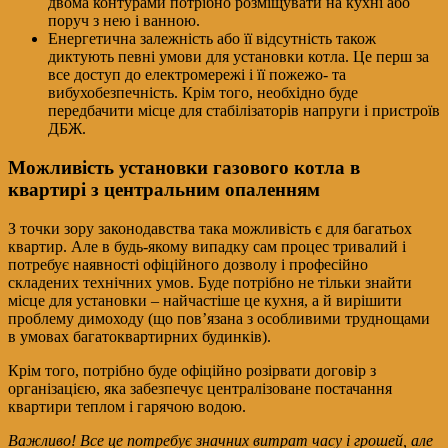
двома контурами потрібно розміщувати на кухні або
поруч з нею і ванною.
Енергетична залежність або її відсутність також
диктують певні умови для установки котла. Це перш за
все доступ до електромережі і її пожежо- та
вибухобезпечність. Крім того, необхідно буде
передбачити місце для стабілізаторів напруги і пристроїв
ДБЖ.
Можливість установки газового котла в
квартирі з центральним опаленням
З точки зору законодавства така можливість є для багатьох
квартир. Але в будь-якому випадку сам процес тривалий і
потребує наявності офіційного дозволу і професійно
складених технічних умов. Буде потрібно не тільки знайти
місце для установки – найчастіше це кухня, а й вирішити
проблему димоходу (що пов’язана з особливими труднощами
в умовах багатоквартирних будинків).
Крім того, потрібно буде офіційно розірвати договір з
організацією, яка забезпечує централізоване постачання
квартири теплом і гарячою водою.
Важливо! Все це потребує значних витрат часу і грошей, але