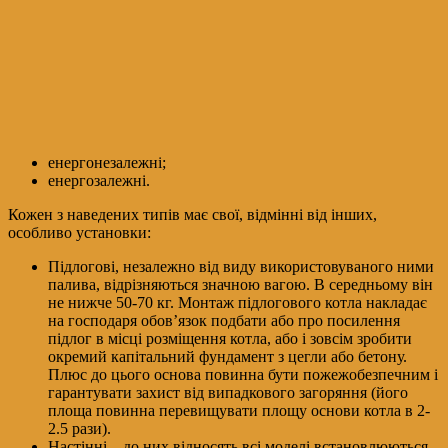
енергонезалежні;
енергозалежні.
Кожен з наведених типів має свої, відмінні від інших,
особливо установки:
Підлогові, незалежно від виду використовуваного ними
палива, відрізняються значною вагою. В середньому він
не нижче 50-70 кг. Монтаж підлогового котла накладає
на господаря обов’язок подбати або про посилення
підлог в місці розміщення котла, або і зовсім зробити
окремий капітальний фундамент з цегли або бетону.
Плюс до цього основа повинна бути пожежобезпечним і
гарантувати захист від випадкового загоряння (його
площа повинна перевищувати площу основи котла в 2-
2.5 рази).
Настінні – до них відносять всі моделі встановлюються