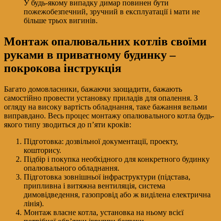
У будь-якому випадку димар повинен бути
пожежобезпечний, зручний в експлуатації і мати не
більше трьох вигинів.
Монтаж опалювальних котлів своїми
руками в приватному будинку –
покрокова інструкція
Багато домовласники, бажаючи заощадити, бажають
самостійно провести установку приладів для опалення. З
огляду на високу вартість обладнання, таке бажання вельми
виправдано. Весь процес монтажу опалювального котла будь-
якого типу зводиться до п’яти кроків:
Підготовка: дозвільної документації, проекту,
кошторису.
Підбір і покупка необхідного для конкретного будинку
опалювального обладнання.
Підготовка зовнішньої інфраструктури (підстава,
припливна і витяжна вентиляція, система
димовідведення, газопровід або ж виділена електрична
лінія).
Монтаж власне котла, установка на ньому всієї