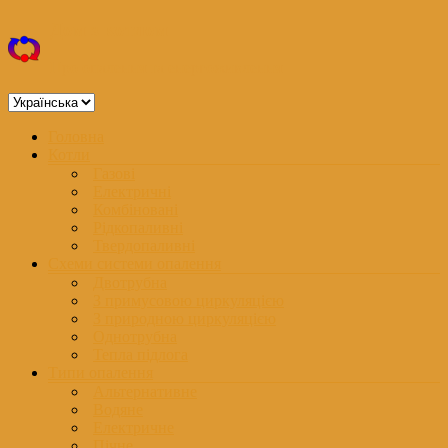
Перейти
Дом з котлом
до
вмісту
Про опалення та енергоживлення
Вибрати
мову
Меню
Головна
Котли
Газові
Електричні
Комбіновані
Рідкопаливні
Твердопаливні
Схеми системи опалення
Двотрубна
З примусовою циркуляцією
З природною циркуляцією
Однотрубна
Тепла підлога
Типи опалення
Альтернативне
Водяне
Електричне
Пічне