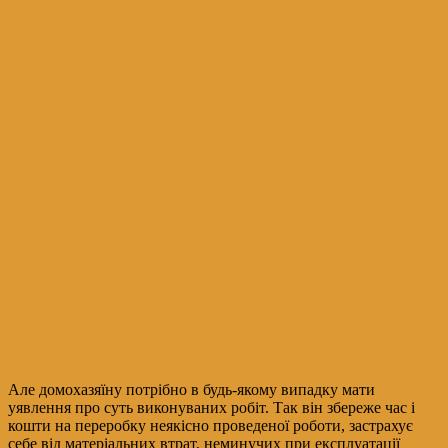
Але домохазяїну потрібно в будь-якому випадку мати
уявлення про суть виконуваних робіт. Так він збереже час і
кошти на переробку неякісно проведеної роботи, застрахує
себе від матеріальних втрат, неминучих при експлуатації