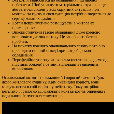
Всі котли відносяться до обладнання підвищеної
небезпеки. Щоб уникнути матеріальних втрат, каліцтв
або загибелі людей у ​​всіх скрутних ситуаціях при
монтажі та пуску в експлуатацію потрібно звертатися до
сертифікованих фахівців.
Котли неприпустимо розміщувати в житлових
приміщеннях.
Використовуючи газове обладнання дуже корисно
встановити датчик витоку. Це запобіжить безліч
проблем.
На початку кожного опалювального сезону потрібно
проводити повний огляд і при потребі ремонт
обладнання.
Периферійне устаткування котла (вентиляція, димохід,
підстава, бойлер) повинні відповідати заявленим
виробником.
Опалювальні котли – це важливий і дорогий елемент будь-
якого житлового будинку. Крім очевидної користі, вони
можуть нести в собі серйозну небезпеку. Тому потрібно
ретельно і грамотно здійснювати монтаж котлів опалення і
подальший їх пуск в експлуатацію.