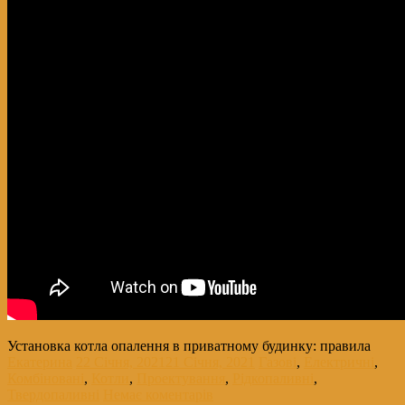
Установка котла опалення в приватному будинку: правила
Екатерина
22 Січня, 2021
21 Січня, 2021
Газові
,
Електричні
,
Комбіновані
,
Котли
,
Проектування
,
Рідкопаливні
,
Твердопаливні
Немає коментарів