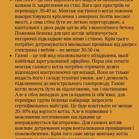
шляхом їх закріплення на стіні. Вага цих пристроїв не
перевищує 30-40 кг. Монтаж настінного котла повинен
використовувати кріплення з анкерних болтів високої
якості, а сама стіна бути не легкою перегородкою, а
капітальної з двох рядів цегли або з монолітного бетону.
Пожежна безпека для цих котлів забезпечується
негорючої підкладкою між ними і стіною. Крім цього
потрібно дотримуватися мінімальні проміжки від джерел
електрики і меблів – не менше 30-50 см.
Газові – це той вид опалювального обладнання, який
найбільш зарегульований офіційно. Перш ніж почати
монтаж газового котла потрібно отримати дозвіл
відповідної контролюючої організації. Вона не тільки
видасть його і складе технічні умови, але і дозволить
підключення до магістрального газопроводу. Газові
котли можуть бути як підлоговими, так і настінними.
Але в обох випадках для складання їх обв’язки, для
перевірки групи безпеки найкраще запросити
сертифікованих майстрів. Це буде коштувати не менше
20-30% від вартості котла. Але в порівнянні з
можливими негативними наслідками це
виправдовується багаторазово. Для газових котлів
важливе дотримання норм вентилювання приміщення і
пожежобезпеки. Крім того саме місце монтажу котла