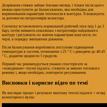
Дозрівання стяжки займає близько місяця, і тільки після цього
можна приступити до балансуванню, яка необхідна для
вирівнювання параметрів теплоносія в контурах. Її виконують
за допомогою витратомірів колектора.
Спочатку встановлюють нормальний робочий тиск (від 1 до 3
бар), потім знімають показники з витратоміра найдовшого
контуру і регулюють по знятим параметрам інші петлі, по
черзі, в порядку зменшення довжини.
Після балансування виробляють поступове підвищення
температури в системі, починаючи з 25 ° С і доводячи до 40-45
° С, додаючи щодня по 5 градусів.
Перший час рекомендується уважно спостерігати за
«поведінкою» теплої підлоги, стежити за зміною теплового
режиму і, якщо необхідно, повторити регулювання.
Висновки і корисне відео по темі
Як виглядає процес і результат монтажу теплої підлоги + огляд
колекторного вузла: