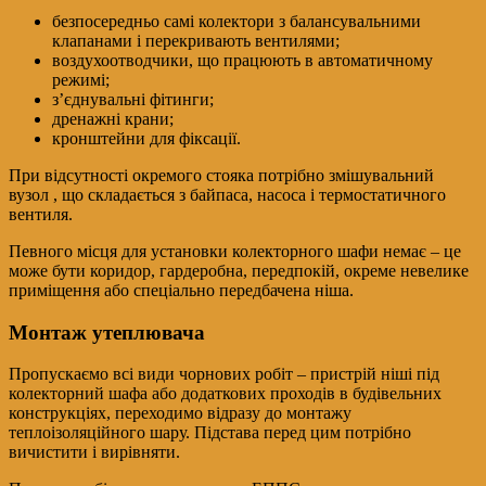
безпосередньо самі колектори з балансувальними
клапанами і перекривають вентилями;
воздухоотводчики, що працюють в автоматичному
режимі;
з’єднувальні фітинги;
дренажні крани;
кронштейни для фіксації.
При відсутності окремого стояка потрібно змішувальний
вузол , що складається з байпаса, насоса і термостатичного
вентиля.
Певного місця для установки колекторного шафи немає – це
може бути коридор, гардеробна, передпокій, окреме невелике
приміщення або спеціально передбачена ніша.
Монтаж утеплювача
Пропускаємо всі види чорнових робіт – пристрій ніші під
колекторний шафа або додаткових проходів в будівельних
конструкціях, переходимо відразу до монтажу
теплоізоляційного шару. Підстава перед цим потрібно
вичистити і вирівняти.