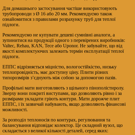
Для домашнього застосування частіше використовують
трубопроводи з Ø 16 або 20 мм. Рекомендуємо також
ознайомитися з правилами розрахунку труб для теплої
підлоги.
Рекомендуємо не купувати дешеві сумнівні аналоги, а
зупинитися на продукції одного з перевірених виробників:
Valtec, Rehau, KAN, Tece або Uponor. Не забувайте, що від
якості комплектуючих залежить термін експлуатації теплої
підлоги.
ЕППС відрізняється міцністю, вологостійкістю, низьку
теплопровідність, має доступну ціну. Плити різних
типорозмірів з’єднують між собою за допомогою пазів.
Профільні мати виготовляють з щільного пінополістиролу.
Зверху вони покриті виступами, що дозволяють рівно і за
розмірами укладати гріють контури. Мати дорожче плит
ЕППС, і їх зазвичай набувають, якщо дозволяють фінансові
можливості.
За розподіл теплоносія по контурах, регулювання та
балансування відповідає колектор. Це складний вузол, що
складається з великої кількості деталей, серед яких: