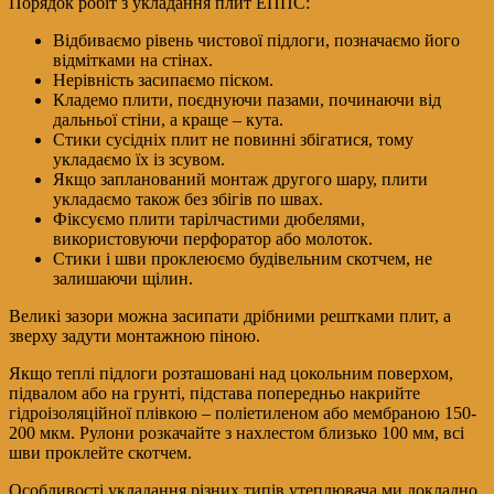
Порядок робіт з укладання плит ЕППС:
Відбиваємо рівень чистової підлоги, позначаємо його
відмітками на стінах.
Нерівність засипаємо піском.
Кладемо плити, поєднуючи пазами, починаючи від
дальньої стіни, а краще – кута.
Стики сусідніх плит не повинні збігатися, тому
укладаємо їх із зсувом.
Якщо запланований монтаж другого шару, плити
укладаємо також без збігів по швах.
Фіксуємо плити тарілчастими дюбелями,
використовуючи перфоратор або молоток.
Стики і шви проклеюємо будівельним скотчем, не
залишаючи щілин.
Великі зазори можна засипати дрібними рештками плит, а
зверху задути монтажною піною.
Якщо теплі підлоги розташовані над цокольним поверхом,
підвалом або на грунті, підстава попередньо накрийте
гідроізоляційної плівкою – поліетиленом або мембраною 150-
200 мкм. Рулони розкачайте з нахлестом близько 100 мм, всі
шви проклейте скотчем.
Особливості укладання різних типів утеплювача ми докладно