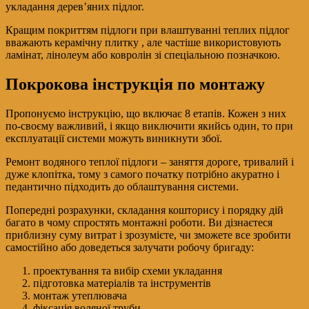
укладання дерев’яних підлог.
Кращим покриттям підлоги при влаштуванні теплих підлог
вважають керамічну плитку , але частіше використовують
ламінат, лінолеум або ковролін зі спеціальною позначкою.
Покрокова інструкція по монтажу
Пропонуємо інструкцію, що включає 8 етапів. Кожен з них
по-своєму важливий, і якщо виключити якийсь один, то при
експлуатації системи можуть виникнути збої.
Ремонт водяного теплої підлоги – заняття дороге, тривалий і
дуже клопітка, тому з самого початку потрібно акуратно і
педантично підходить до облаштування системи.
Попередні розрахунки, складання кошторису і порядку дій
багато в чому спростять монтажні роботи. Ви дізнаєтеся
приблизну суму витрат і зрозумієте, чи зможете все зробити
самостійно або доведеться залучати робочу бригаду:
проектування та вибір схеми укладання
підготовка матеріалів та інструментів
монтаж утеплювача
фіксація водяної труби