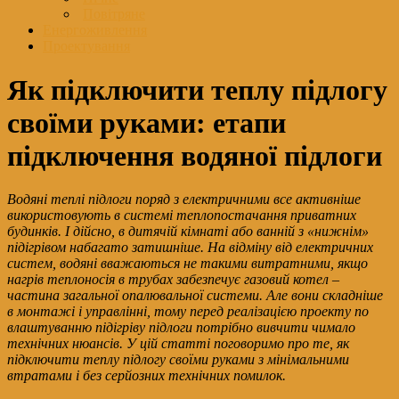
Повітряне
Енергоживлення
Проектування
Як підключити теплу підлогу
своїми руками: етапи
підключення водяної підлоги
Водяні теплі підлоги поряд з електричними все активніше
використовують в системі теплопостачання приватних
будинків. І дійсно, в дитячій кімнаті або ванній з «нижнім»
підігрівом набагато затишніше. На відміну від електричних
систем, водяні вважаються не такими витратними, якщо
нагрів теплоносія в трубах забезпечує газовий котел –
частина загальної опалювальної системи. Але вони складніше
в монтажі і управлінні, тому перед реалізацією проекту по
влаштуванню підігріву підлоги потрібно вивчити чимало
технічних нюансів. У цій статті поговоримо про те, як
підключити теплу підлогу своїми руками з мінімальними
втратами і без серйозних технічних помилок.