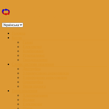
Перейти
Дом з котлом
до
вмісту
Про опалення та енергоживлення
Вибрати
мову
Меню
Головна
Котли
Газові
Електричні
Комбіновані
Рідкопаливні
Твердопаливні
Схеми системи опалення
Двотрубна
З примусовою циркуляцією
З природною циркуляцією
Однотрубна
Тепла підлога
Типи опалення
Альтернативне
Водяне
Електричне
Пічне