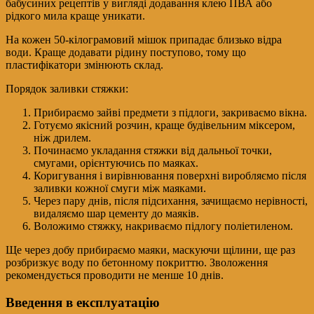
бабусиних рецептів у вигляді додавання клею ПВА або
рідкого мила краще уникати.
На кожен 50-кілограмовий мішок припадає близько відра
води. Краще додавати рідину поступово, тому що
пластифікатори змінюють склад.
Порядок заливки стяжки:
Прибираємо зайві предмети з підлоги, закриваємо вікна.
Готуємо якісний розчин, краще будівельним міксером,
ніж дрилем.
Починаємо укладання стяжки від дальньої точки,
смугами, орієнтуючись по маяках.
Коригування і вирівнювання поверхні виробляємо після
заливки кожної смуги між маяками.
Через пару днів, після підсихання, зачищаємо нерівності,
видаляємо шар цементу до маяків.
Воложимо стяжку, накриваємо підлогу поліетиленом.
Ще через добу прибираємо маяки, маскуючи щілини, ще раз
розбризкує воду по бетонному покриттю. Зволоження
рекомендується проводити не менше 10 днів.
Введення в експлуатацію