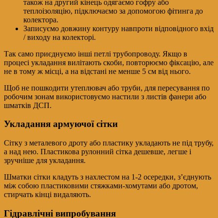
також на другий кінець одягаємо гофру або
теплоізоляцію, підключаємо за допомогою фітинга до
колектора.
Записуємо довжину контуру навпроти відповідного вхід
/ виходу на колекторі.
Так само приєднуємо інші петлі трубопроводу. Якщо в
процесі укладання вилітають скоби, повторюємо фіксацію, але
не в тому ж місці, а на відстані не менше 5 см від нього.
Щоб не пошкодити утеплювач або труби, для пересування по
робочим зонам використовуємо настили з листів фанери або
шматків ДСП.
Укладання армуючої сітки
Сітку з металевого дроту або пластику укладають не під трубу,
а над нею. Пластикова рулонний сітка дешевше, легше і
зручніше для укладання.
Шматки сітки кладуть з нахлестом на 1-2 осередки, з’єднують
між собою пластиковими стяжками-хомутами або дротом,
стирчать кінці видаляють.
Гідравлічні випробування