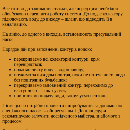
Все готово до заливання стяжки, але перед цим необхідно
обов’язково перевірити роботу системи. До подає колектору
підключають воду, до виходу – шланг, що відводить її в
каналізацію.
На лінію, до одного з виходів, встановлюють пресувальний
насос.
Порядок дій при заповненні контурів водою:
перекриваємо всі колекторні контури, крім
перевіряється;
подаємо чисту воду з водопроводу;
стежимо за виходом повітря, поки не потече чиста вода
без повітряних бульбашок;
перекриваємо заповнений контур, переходимо до
наступного – і так з усіма;
припиняємо подачу води, закручуємо вентиль.
Після цього потрібно провести випробування за допомогою
спеціального насоса – обпресувальні. До процедури
рекомендуємо залучити досвідченого майстра, знайомого з
процесом.