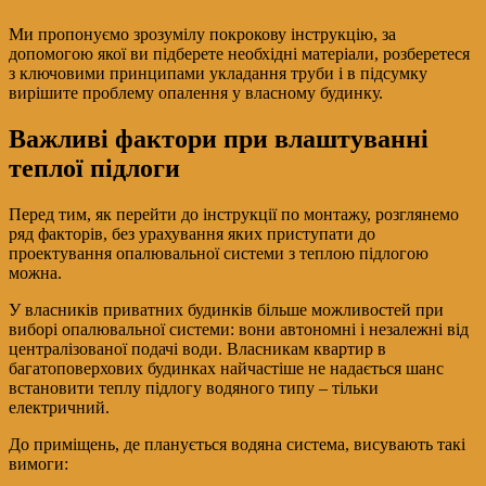
Ми пропонуємо зрозумілу покрокову інструкцію, за
допомогою якої ви підберете необхідні матеріали, розберетеся
з ключовими принципами укладання труби і в підсумку
вирішите проблему опалення у власному будинку.
Важливі фактори при влаштуванні
теплої підлоги
Перед тим, як перейти до інструкції по монтажу, розглянемо
ряд факторів, без урахування яких приступати до
проектування опалювальної системи з теплою підлогою
можна.
У власників приватних будинків більше можливостей при
виборі опалювальної системи: вони автономні і незалежні від
централізованої подачі води. Власникам квартир в
багатоповерхових будинках найчастіше не надається шанс
встановити теплу підлогу водяного типу – тільки
електричний.
До приміщень, де планується водяна система, висувають такі
вимоги: