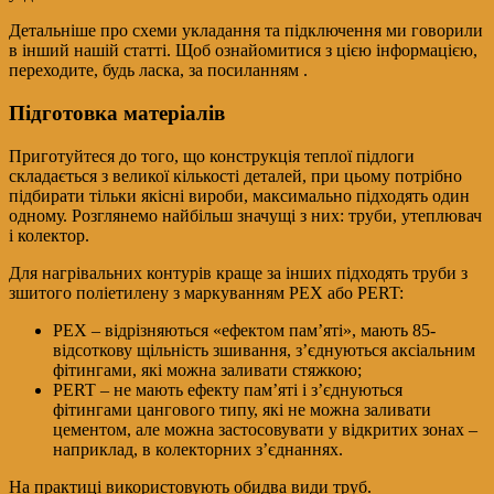
Детальніше про схеми укладання та підключення ми говорили
в інший нашій статті. Щоб ознайомитися з цією інформацією,
переходите, будь ласка, за посиланням .
Підготовка матеріалів
Приготуйтеся до того, що конструкція теплої підлоги
складається з великої кількості деталей, при цьому потрібно
підбирати тільки якісні вироби, максимально підходять один
одному. Розглянемо найбільш значущі з них: труби, утеплювач
і колектор.
Для нагрівальних контурів краще за інших підходять труби з
зшитого поліетилену з маркуванням PEX або PERT:
PEX – відрізняються «ефектом пам’яті», мають 85-
відсоткову щільність зшивання, з’єднуються аксіальним
фітингами, які можна заливати стяжкою;
PERT – не мають ефекту пам’яті і з’єднуються
фітингами цангового типу, які не можна заливати
цементом, але можна застосовувати у відкритих зонах –
наприклад, в колекторних з’єднаннях.
На практиці використовують обидва види труб.