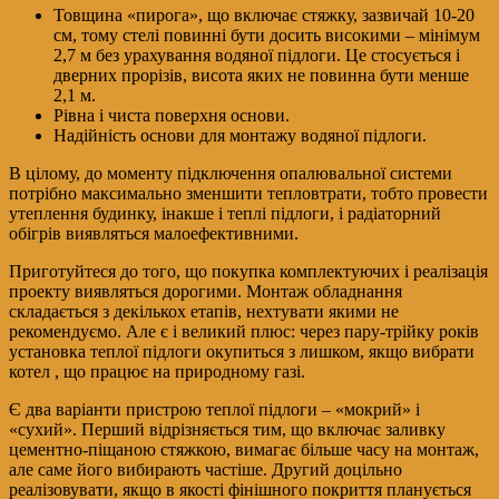
Товщина «пирога», що включає стяжку, зазвичай 10-20
см, тому стелі повинні бути досить високими – мінімум
2,7 м без урахування водяної підлоги. Це стосується і
дверних прорізів, висота яких не повинна бути менше
2,1 м.
Рівна і чиста поверхня основи.
Надійність основи для монтажу водяної підлоги.
В цілому, до моменту підключення опалювальної системи
потрібно максимально зменшити тепловтрати, тобто провести
утеплення будинку, інакше і теплі підлоги, і радіаторний
обігрів виявляться малоефективними.
Приготуйтеся до того, що покупка комплектуючих і реалізація
проекту виявляться дорогими. Монтаж обладнання
складається з декількох етапів, нехтувати якими не
рекомендуємо. Але є і великий плюс: через пару-трійку років
установка теплої підлоги окупиться з лишком, якщо вибрати
котел , що працює на природному газі.
Є два варіанти пристрою теплої підлоги – «мокрий» і
«сухий». Перший відрізняється тим, що включає заливку
цементно-піщаною стяжкою, вимагає більше часу на монтаж,
але саме його вибирають частіше. Другий доцільно
реалізовувати, якщо в якості фінішного покриття планується