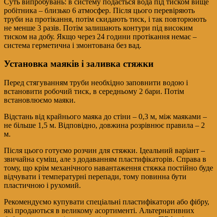
Суть випробувань: в систему подається вода під тиском вище
робітника – близько 6 атмосфер. Після цього перевіряють
труби на протікання, потім скидають тиск, і так повторюють
не менше 3 разів. Потім залишають контури під високим
тиском на добу. Якщо через 24 години протікання немає –
система герметична і змонтована без вад.
Установка маяків і заливка стяжки
Перед стягуванням труби необхідно заповнити водою і
встановити робочий тиск, в середньому 2 бари. Потім
встановлюємо маяки.
Відстань від крайнього маяка до стіни – 0,3 м, між маяками –
не більше 1,5 м. Відповідно, довжина розрівнює правила – 2
м.
Після цього готуємо розчин для стяжки. Ідеальний варіант –
звичайна суміш, але з додаванням пластифікаторів. Справа в
тому, що крім механічного навантаження стяжка постійно буде
відчувати і температурні перепади, тому повинна бути
пластичною і рухомий.
Рекомендуємо купувати спеціальні пластифікатори або фібру,
які продаються в великому асортименті. Альтернативних