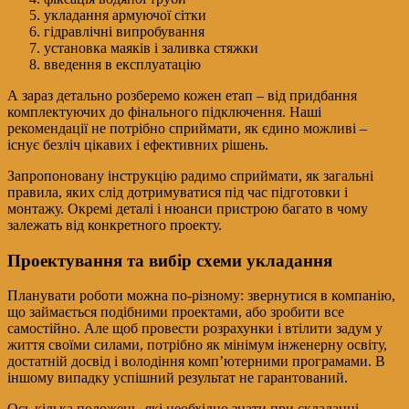
укладання армуючої сітки
гідравлічні випробування
установка маяків і заливка стяжки
введення в експлуатацію
А зараз детально розберемо кожен етап – від придбання
комплектуючих до фінального підключення. Наші
рекомендації не потрібно сприймати, як єдино можливі –
існує безліч цікавих і ефективних рішень.
Запропоновану інструкцію радимо сприймати, як загальні
правила, яких слід дотримуватися під час підготовки і
монтажу. Окремі деталі і нюанси пристрою багато в чому
залежать від конкретного проекту.
Проектування та вибір схеми укладання
Планувати роботи можна по-різному: звернутися в компанію,
що займається подібними проектами, або зробити все
самостійно. Але щоб провести розрахунки і втілити задум у
життя своїми силами, потрібно як мінімум інженерну освіту,
достатній досвід і володіння комп’ютерними програмами. В
іншому випадку успішний результат не гарантований.
Ось кілька положень, які необхідно знати при складанні