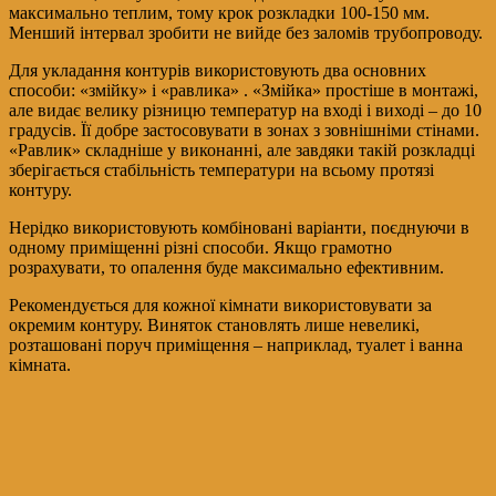
максимально теплим, тому крок розкладки 100-150 мм.
Менший інтервал зробити не вийде без заломів трубопроводу.
Для укладання контурів використовують два основних
способи: «змійку» і «равлика» . «Змійка» простіше в монтажі,
але видає велику різницю температур на вході і виході – до 10
градусів. Її добре застосовувати в зонах з зовнішніми стінами.
«Равлик» складніше у виконанні, але завдяки такій розкладці
зберігається стабільність температури на всьому протязі
контуру.
Нерідко використовують комбіновані варіанти, поєднуючи в
одному приміщенні різні способи. Якщо грамотно
розрахувати, то опалення буде максимально ефективним.
Рекомендується для кожної кімнати використовувати за
окремим контуру. Виняток становлять лише невеликі,
розташовані поруч приміщення – наприклад, туалет і ванна
кімната.