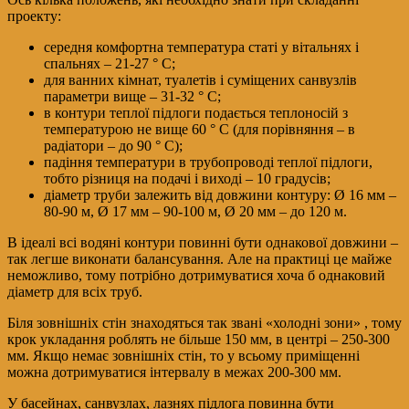
проекту:
середня комфортна температура статі у вітальнях і
спальнях – 21-27 ° C;
для ванних кімнат, туалетів і суміщених санвузлів
параметри вище – 31-32 ° C;
в контури теплої підлоги подається теплоносій з
температурою не вище 60 ° C (для порівняння – в
радіатори – до 90 ° C);
падіння температури в трубопроводі теплої підлоги,
тобто різниця на подачі і виході – 10 градусів;
діаметр труби залежить від довжини контуру: Ø 16 мм –
80-90 м, Ø 17 мм – 90-100 м, Ø 20 мм – до 120 м.
В ідеалі всі водяні контури повинні бути однакової довжини –
так легше виконати балансування. Але на практиці це майже
неможливо, тому потрібно дотримуватися хоча б однаковий
діаметр для всіх труб.
Біля зовнішніх стін знаходяться так звані «холодні зони» , тому
крок укладання роблять не більше 150 мм, в центрі – 250-300
мм. Якщо немає зовнішніх стін, то у всьому приміщенні
можна дотримуватися інтервалу в межах 200-300 мм.
У басейнах, санвузлах, лазнях підлога повинна бути