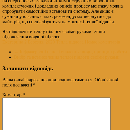
на енергоносіях. Завдяки чітким інструкціям виробників
комплектуючих і докладних описів процесу монтажу можна
спробувати самостійно встановити систему. Але якщо є
сумніви у власних силах, рекомендуємо звернутися до
майстрів, що спеціалізуються на монтажі теплої підлоги.
Як підключити теплу підлогу своїми руками: етапи
підключення водяної підлоги
Екатерина
2 Березня, 2020
Тепла підлога
Немає коментарів
←
Інфрачервоні панелі опалення: види, принцип роботи
Вибір та встановлення теплої підлоги своїми руками
→
Залишити відповідь
Ваша e-mail адреса не оприлюднюватиметься.
Обов’язкові
поля позначені
*
Коментар
*