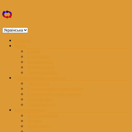
Перейти
Дом з котлом
до
вмісту
Про опалення та енергоживлення
Вибрати
мову
Меню
Головна
Котли
Газові
Електричні
Комбіновані
Рідкопаливні
Твердопаливні
Схеми системи опалення
Двотрубна
З примусовою циркуляцією
З природною циркуляцією
Однотрубна
Тепла підлога
Типи опалення
Альтернативне
Водяне
Електричне
Пічне