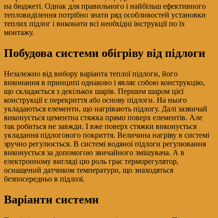
на бюджеті. Однак для правильного і найбільш ефективного
тепловиділення потрібно знати ряд особливостей установки
теплих підлог і виконати всі необхідні інструкції по їх
монтажу.
Побудова системи обігріву від підлоги
Незалежно від вибору варіанта теплої підлоги, його
виконання в принципі однаково і являє собою конструкцію,
що складається з декількох шарів. Першим шаром цієї
конструкції є перекриття або основу підлоги. На нього
укладаються елементи, що нагрівають підлогу. Далі зазвичай
виконується цементна стяжка прямо поверх елементів. Але
так робиться не завжди. І вже поверх стяжки виконується
укладання підлогового покриття. Величина нагріву в системі
зручно регулюється. В системі водяної підлоги регулювання
виконується за допомогою звичайного змішувача. А в
електронному вигляді цю роль грає терморегулятор,
оснащений датчиком температури, що знаходяться
безпосередньо в підлозі.
Варіанти системи