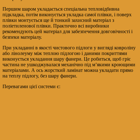
Першим шаром укладається спеціальна тепловідбивна
підкладка, потім виконується укладка самої плівки, і поверх
плівки монтується ще й тонкий захисний матеріал з
поліетиленової плівки. Практично всі виробники
рекомендують цей матеріал для забезпечення довговічності і
безпеки матеріалу.
При укладанні в якості чистового підлоги у вигляді ковроліну
або лінолеуму між теплою підлогою і даними покриттями
виконується укладання шару фанери. Це робиться, щоб гріє
частина не ушкоджувалася механічно під м’якими кроющими
матеріалами. А ось жорсткий ламінат можна укладати прямо
на теплу підлогу, без шару фанери.
Перевагами цієї системи є: