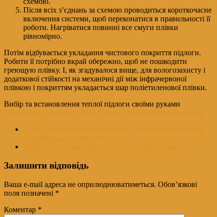
схемою.
Після всіх з’єднань за схемою проводиться короткочасне
включення системи, щоб переконатися в правильності її
роботи. Нагріватися повинні все смуги плівки
рівномірно.
Потім відбувається укладання чистового покриття підлоги.
Робити її потрібно вкрай обережно, щоб не пошкодити
греющую плівку. І, як згадувалося вище, для вологозахисту і
додаткової стійкості на механічні дії між інфрачервоної
плівкою і покриттям укладається шар поліетиленової плівки.
Вибір та встановлення теплої підлоги своїми руками
Екатерина
17 Березня, 2020
Тепла підлога
Немає коментарів
←
Як підключити теплу підлогу своїми руками: етапи
підключення водяної підлоги
Кабельні системи електричного обігріву будинку
→
Залишити відповідь
Ваша e-mail адреса не оприлюднюватиметься.
Обов’язкові
поля позначені
*
Коментар
*