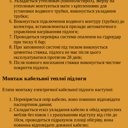
Укладається утеплювач (пінополістирол), зверху на
утеплювач монтуються мати з кріпленнями для
установки водяного трубки, виконується укладання
трубки;
Виконується підключення водяного контуру (трубки) до
колектора, встановлюються прилади автоматичного
управління нагріванням підлоги;
Проводиться перевірка системи опалення на гідроудар
при тиску 6 бар;
При заповненої системі під тиском виконується
цементна стяжка, підлога не має після цього
експлуатуватися протягом 28 днів;
Після повного висихання стяжки виконується чистове
покриття підлоги.
Монтаж кабельної теплої підлоги
Етапи монтажу електричної кабельної підлоги наступні:
Перевіряється опір кабелю, воно повинно відповідати
паспортним даним;
Складається ескіз укладання кабелю в обхід корпусних
меблів без ніжок і з урахуванням відступу від стін до
10см, проводиться підрахунок площі обігріву, вона
повинна відповідати довжині кабелю;