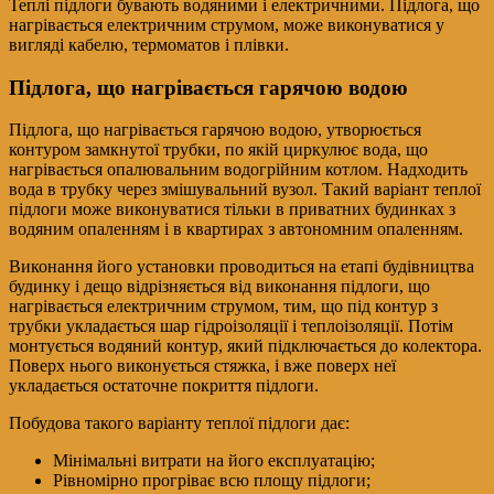
Теплі підлоги бувають водяними і електричними. Підлога, що
нагрівається електричним струмом, може виконуватися у
вигляді кабелю, термоматов і плівки.
Підлога, що нагрівається гарячою водою
Підлога, що нагрівається гарячою водою, утворюється
контуром замкнутої трубки, по якій циркулює вода, що
нагрівається опалювальним водогрійним котлом. Надходить
вода в трубку через змішувальний вузол. Такий варіант теплої
підлоги може виконуватися тільки в приватних будинках з
водяним опаленням і в квартирах з автономним опаленням.
Виконання його установки проводиться на етапі будівництва
будинку і дещо відрізняється від виконання підлоги, що
нагрівається електричним струмом, тим, що під контур з
трубки укладається шар гідроізоляції і теплоізоляції. Потім
монтується водяний контур, який підключається до колектора.
Поверх нього виконується стяжка, і вже поверх неї
укладається остаточне покриття підлоги.
Побудова такого варіанту теплої підлоги дає:
Мінімальні витрати на його експлуатацію;
Рівномірно прогріває всю площу підлоги;