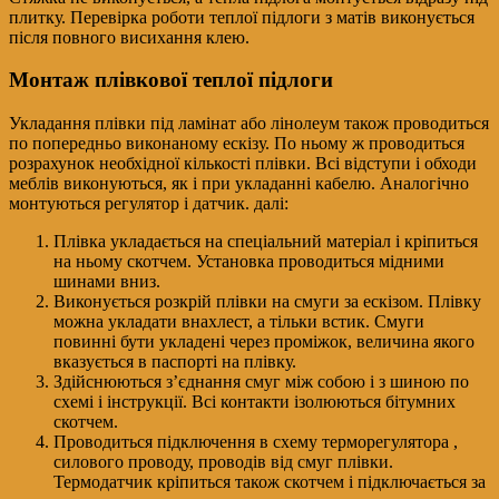
плитку. Перевірка роботи теплої підлоги з матів виконується
після повного висихання клею.
Монтаж плівкової теплої підлоги
Укладання плівки під ламінат або лінолеум також проводиться
по попередньо виконаному ескізу. По ньому ж проводиться
розрахунок необхідної кількості плівки. Всі відступи і обходи
меблів виконуються, як і при укладанні кабелю. Аналогічно
монтуються регулятор і датчик. далі:
Плівка укладається на спеціальний матеріал і кріпиться
на ньому скотчем. Установка проводиться мідними
шинами вниз.
Виконується розкрій плівки на смуги за ескізом. Плівку
можна укладати внахлест, а тільки встик. Смуги
повинні бути укладені через проміжок, величина якого
вказується в паспорті на плівку.
Здійснюються з’єднання смуг між собою і з шиною по
схемі і інструкції. Всі контакти ізолюються бітумних
скотчем.
Проводиться підключення в схему терморегулятора ,
силового проводу, проводів від смуг плівки.
Термодатчик кріпиться також скотчем і підключається за