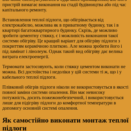
пристрій вимагає виконання на стадії будівництва або під час
капітального ремонту.
Встановлення теплої підлоги, що обігрівається від
електрокабелю, можлива як в приватному будинку, так і в
квартирі багатоквартирного будинку. Скрізь, де можливо
зробити цементну стяжку, є і можливість виконання такої
системи обігріву. Це кращий варіант для обігріву підлоги з
покриттям керамічною плиткою. Але можна зробити його і
під ламінат і лінолеум. Однак такий вид обігріву дає велика
витрата електроенергії.
Термомати застосовують, коли стяжку цементом виконати не
можна. Всі достоїнства і недоліки у цій системи ті ж, що і у
кабельного теплої підлоги.
Плівковий обігрів підлоги ніколи не використовується в якості
повної заміни системи опалення. Він має невисоку
потужність, досить пожежонебезпечний, і використовується
лише для підігріву підлоги до комфортної температури в
допомогу основній системі опалення.
Як самостійно виконати монтаж теплої
підлоги