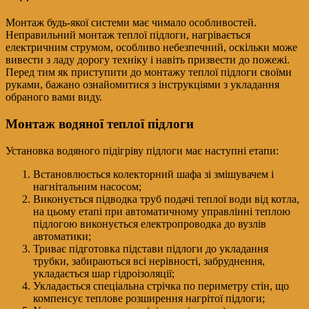
Монтаж будь-якої системи має чимало особливостей.
Неправильний монтаж теплої підлоги, нагрівається
електричним струмом, особливо небезпечний, оскільки може
вивести з ладу дорогу техніку і навіть призвести до пожежі.
Перед тим як приступити до монтажу теплої підлоги своїми
руками, бажано ознайомитися з інструкціями з укладання
обраного вами виду.
Монтаж водяної теплої підлоги
Установка водяного підігріву підлоги має наступні етапи:
Встановлюється колекторний шафа зі змішувачем і
нагнітальним насосом;
Виконується підводка труб подачі теплої води від котла,
на цьому етапі при автоматичному управлінні теплою
підлогою виконується електропроводка до вузлів
автоматики;
Триває підготовка підстави підлоги до укладання
трубки, забираються всі нерівності, забруднення,
укладається шар гідроізоляції;
Укладається спеціальна стрічка по периметру стін, що
компенсує теплове розширення нагрітої підлоги;