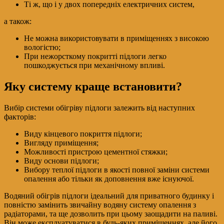
Ті ж, що і у двох попередніх електричних систем,
а також:
Не можна використовувати в приміщеннях з високою
вологістю;
При нежорсткому покритті підлоги легко
пошкоджується при механічному впливі.
Яку систему краще встановити?
Вибір системи обігріву підлоги залежить від наступних
факторів:
Виду кінцевого покриття підлоги;
Вигляду приміщення;
Можливості пристрою цементної стяжки;
Виду основи підлоги;
Вибору теплої підлоги в якості повної заміни системи
опалення або тільки як доповнення вже існуючої.
Водяний обігрів підлоги ідеальний для приватного будинку і
повністю замінить звичайну водяну систему опалення з
радіаторами, та ще дозволить при цьому заощадити на паливі.
Він може експлуатуватися в будь-яких приміщеннях, але його