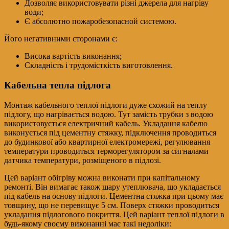
Дозволяє використовувати різні джерела для нагріву
води;
Є абсолютно пожаробезопасной системою.
Його негативними сторонами є:
Висока вартість виконання;
Складність і трудомісткість виготовлення.
Кабельна тепла підлога
Монтаж кабельного теплої підлоги дуже схожий на теплу
підлогу, що нагрівається водою. Тут замість трубки з водою
використовується електричний кабель. Укладання кабелю
виконується під цементну стяжку, підключення проводиться
до будинкової або квартирної електромережі, регулювання
температури проводиться терморегулятором за сигналами
датчика температури, розміщеного в підлозі.
Цей варіант обігріву можна виконати при капітальному
ремонті. Він вимагає також шару утеплювача, що укладається
під кабель на основу підлоги. Цементна стяжка при цьому має
товщину, що не перевищує 5 см. Поверх стяжки проводиться
укладання підлогового покриття. Цей варіант теплої підлоги в
будь-якому своєму виконанні має такі недоліки: