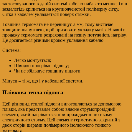
застосовуваного в даній системі кабелю набагато менше, і він
заздалегідь кріпиться на крупноячеистой полімерну сітку.
Сітка з кабелем укладається поверх стяжки.
Товщина термомата не перевищує 3 мм, тому вистачає
товщини шару клею, щоб приховати укладку матів. Наявні в
продажу термомати розраховані на певну потужність нагріву.
Це досягається різними кроком укладання кабелю.
Система:
Легко монтується;
Швидко прогріває підлогу;
Чи не збільшує товщину підлоги.
Мінуси – ті ж, що і у кабельної системи.
Плівкова тепла підлога
Цей різновид теплої підлоги виготовляється за допомогою
плівки, яка представляє собою власне струмопровідний
елемент, який нагрівається при проходженні по ньому
електричного струму. Цей елемент герметично закритий з
двох сторін шарами полімерного ізолюючого тонкого
матеріалу.