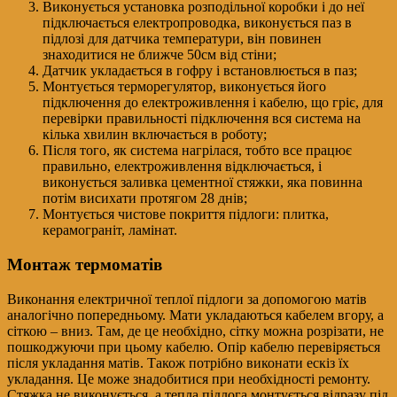
Виконується установка розподільної коробки і до неї
підключається електропроводка, виконується паз в
підлозі для датчика температури, він повинен
знаходитися не ближче 50см від стіни;
Датчик укладається в гофру і встановлюється в паз;
Монтується терморегулятор, виконується його
підключення до електроживлення і кабелю, що гріє, для
перевірки правильності підключення вся система на
кілька хвилин включається в роботу;
Після того, як система нагрілася, тобто все працює
правильно, електроживлення відключається, і
виконується заливка цементної стяжки, яка повинна
потім висихати протягом 28 днів;
Монтується чистове покриття підлоги: плитка,
керамограніт, ламінат.
Монтаж термоматів
Виконання електричної теплої підлоги за допомогою матів
аналогічно попередньому. Мати укладаються кабелем вгору, а
сіткою – вниз. Там, де це необхідно, сітку можна розрізати, не
пошкоджуючи при цьому кабелю. Опір кабелю перевіряється
після укладання матів. Також потрібно виконати ескіз їх
укладання. Це може знадобитися при необхідності ремонту.
Стяжка не виконується, а тепла підлога монтується відразу під