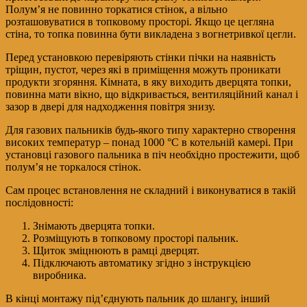
Полум’я не повинно торкатися стінок, а вільно
розташовуватися в топковому просторі. Якщо це цегляна
стіна, то топка повинна бути викладена з вогнетривкої цегли.
Перед установкою перевіряють стінки пічки на наявність
тріщин, пустот, через які в приміщення можуть проникати
продукти згоряння. Кімната, в яку виходить дверцята топки,
повинна мати вікно, що відкривається, вентиляційний канал і
зазор в двері для надходження повітря знизу.
Для газових пальників будь-якого типу характерно створення
високих температур – понад 1000 °C в котельній камері. При
установці газового пальника в піч необхідно простежити, щоб
полум’я не торкалося стінок.
Сам процес встановлення не складний і виконуватися в такій
послідовності:
Знімають дверцята топки.
Розміщують в топковому просторі пальник.
Щиток зміцнюють в рамці дверцят.
Підключають автоматику згідно з інструкцією
виробника.
В кінці монтажу під’єднують пальник до шлангу, інший