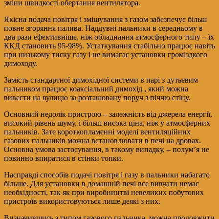
зміни швидкості обертання вентилятора.
Якісна подача повітря і змішування з газом забезпечує більш
повне згоряння палива. Наддувні пальники в середньому в
два рази ефективніше, ніж обладнання атмосферного типу – їх
ККД становить 95-98%. Устаткування стабільно працює навіть
при низькому тиску газу і не вимагає установки громіздкого
димоходу.
Замість стандартної димохідної системи в парі з дутьевим
пальником працює коаксіальний димохід , який можна
вивести на вулицю за розташовану поруч з піччю стіну.
Основний недолік пристрою – залежність від джерела енергії,
високий рівень шуму, і більш висока ціна, ніж у атмосферних
пальників. Зате короткопламенні моделі вентиляційних
газових пальників можна встановлювати в печі на дровах.
Основна умова застосування, в такому випадку, – полум’я не
повинно впиратися в стінки топки.
Насправді способів подачі повітря і газу в пальники набагато
більше. Для установки в домашній печі все вивчати немає
необхідності, так як при виробництві невеликих побутових
пристроїв використовуються лише деякі з них.
Визначившись з типом газового пальника, можна продовжити