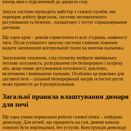
кінець якого підключений до джерела газу.
Запуск системи проводить майстер з газової служби, він
перевіряє роботу форсунок, системи автоматичного
регулювання та безпеки , налаштовує і тестує спрацьовування
датчиків.
Ще один крок – ревізія герметичності всіх з’єднань, наявності
тяги. Після успішного запуску системи газівник повинен
видати заповнений контрольний талон на монтаж пальника.
Запускаючи опалення, слід спочатку вибрати мінімальну
теплову потужність, розігріваючи піч безперервно і потроху
або, якщо немає регулювання потужності, циклічно,
включаючи і вимикаючи пальник. Особливо це важливо для
цегляної печі – сильний безперервний нагрів остиглої цегли
може привести до її розтріскування.
Загальні правила влаштування димаря
для печі
Ще одна умова нормальної роботи газової пічки – побудова
димоходу. Для печей, що працюють на газі, димові канали
повинні бути вертикальні, без уступів. Конструкція димоходу