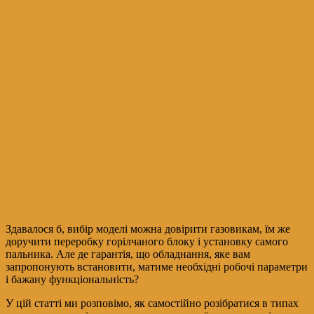
Здавалося б, вибір моделі можна довірити газовикам, їм же
доручити переробку горілчаного блоку і установку самого
пальника. Але де гарантія, що обладнання, яке вам
запропонують встановити, матиме необхідні робочі параметри
і бажану функціональність?
У цій статті ми розповімо, як самостійно розібратися в типах