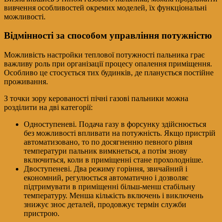
вивчення особливостей окремих моделей, їх функціональні
можливості.
Відмінності за способом управління потужністю
Можливість настройки теплової потужності пальника грає
важливу роль при організації процесу опалення приміщення.
Особливо це стосується тих будинків, де планується постійне
проживання.
З точки зору керованості пічні газові пальники можна
розділити на дві категорії:
Одноступеневі. Подача газу в форсунку здійснюється
без можливості впливати на потужність. Якщо пристрій
автоматизовано, то по досягненню певного рівня
температури пальник вимкнеться, а потім знову
включиться, коли в приміщенні стане прохолодніше.
Двоступеневі. Два режиму горіння, звичайний і
економний, регулюється автоматично і дозволяє
підтримувати в приміщенні більш-менш стабільну
температуру. Менша кількість включень і виключень
знижує знос деталей, продовжує термін служби
пристрою.