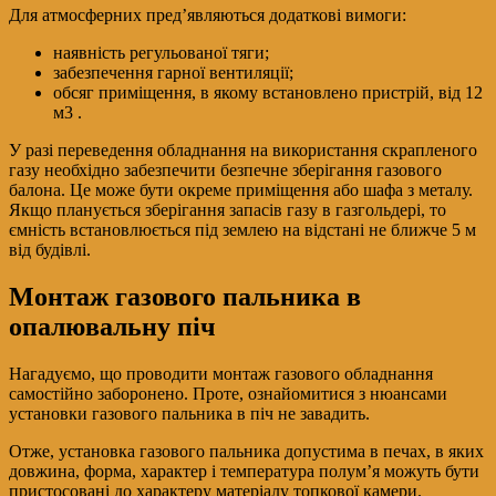
Для атмосферних пред’являються додаткові вимоги:
наявність регульованої тяги;
забезпечення гарної вентиляції;
обсяг приміщення, в якому встановлено пристрій, від 12
м3 .
У разі переведення обладнання на використання скрапленого
газу необхідно забезпечити безпечне зберігання газового
балона. Це може бути окреме приміщення або шафа з металу.
Якщо планується зберігання запасів газу в газгольдері, то
ємність встановлюється під землею на відстані не ближче 5 м
від будівлі.
Монтаж газового пальника в
опалювальну піч
Нагадуємо, що проводити монтаж газового обладнання
самостійно заборонено. Проте, ознайомитися з нюансами
установки газового пальника в піч не завадить.
Отже, установка газового пальника допустима в печах, в яких
довжина, форма, характер і температура полум’я можуть бути
пристосовані до характеру матеріалу топкової камери.