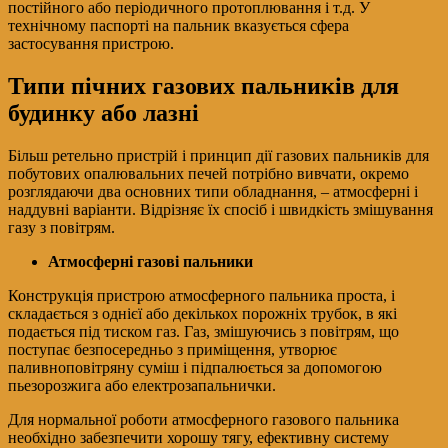
постійного або періодичного протоплювання і т.д. У
технічному паспорті на пальник вказується сфера
застосування пристрою.
Типи пічних газових пальників для
будинку або лазні
Більш ретельно пристрій і принцип дії газових пальників для
побутових опалювальних печей потрібно вивчати, окремо
розглядаючи два основних типи обладнання, – атмосферні і
наддувні варіанти. Відрізняє їх спосіб і швидкість змішування
газу з повітрям.
Атмосферні газові пальники
Конструкція пристрою атмосферного пальника проста, і
складається з однієї або декількох порожніх трубок, в які
подається під тиском газ. Газ, змішуючись з повітрям, що
поступає безпосередньо з приміщення, утворює
паливноповітряну суміш і підпалюється за допомогою
пьезорозжига або електрозапальнички.
Для нормальної роботи атмосферного газового пальника
необхідно забезпечити хорошу тягу, ефективну систему