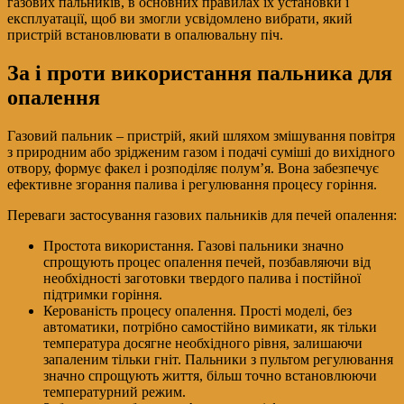
газових пальників, в основних правилах їх установки і
експлуатації, щоб ви змогли усвідомлено вибрати, який
пристрій встановлювати в опалювальну піч.
За і проти використання пальника для
опалення
Газовий пальник – пристрій, який шляхом змішування повітря
з природним або зрідженим газом і подачі суміші до вихідного
отвору, формує факел і розподіляє полум’я. Вона забезпечує
ефективне згорання палива і регулювання процесу горіння.
Переваги застосування газових пальників для печей опалення:
Простота використання. Газові пальники значно
спрощують процес опалення печей, позбавляючи від
необхідності заготовки твердого палива і постійної
підтримки горіння.
Керованість процесу опалення. Прості моделі, без
автоматики, потрібно самостійно вимикати, як тільки
температура досягне необхідного рівня, залишаючи
запаленим тільки гніт. Пальники з пультом регулювання
значно спрощують життя, більш точно встановлюючи
температурний режим.