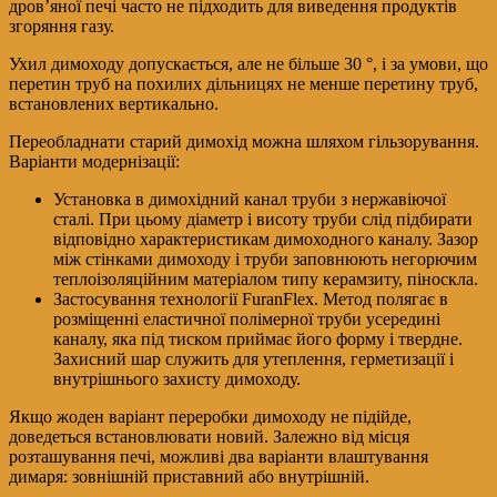
дров’яної печі часто не підходить для виведення продуктів
згоряння газу.
Ухил димоходу допускається, але не більше 30 °, і за умови, що
перетин труб на похилих дільницях не менше перетину труб,
встановлених вертикально.
Переобладнати старий димохід можна шляхом гільзорування.
Варіанти модернізації:
Установка в димохідний канал труби з нержавіючої
сталі. При цьому діаметр і висоту труби слід підбирати
відповідно характеристикам димоходного каналу. Зазор
між стінками димоходу і труби заповнюють негорючим
теплоізоляційним матеріалом типу керамзиту, піноскла.
Застосування технології FuranFlex. Метод полягає в
розміщенні еластичної полімерної труби усередині
каналу, яка під тиском приймає його форму і твердне.
Захисний шар служить для утеплення, герметизації і
внутрішнього захисту димоходу.
Якщо жоден варіант переробки димоходу не підійде,
доведеться встановлювати новий. Залежно від місця
розташування печі, можливі два варіанти влаштування
димаря: зовнішній приставний або внутрішній.