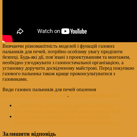
Вивчаючи різноманітність моделей і функцій газових
пальників для печей, потрібно особливу увагу приділити
безпеці. Будь-які дії, пов’язані з проектуванням та монтажем,
необхідно узгоджувати з газопостачальної організацією, а
установку доручити досвідченому майстрові. Перед покупкою
газового пальника також краще проконсультуватися з
газовиками.
Види газових пальників для печей опалення
Екатерина
9 Січня, 2020
Газові
,
Пічне
Немає коментарів
←
Утеплювач для газового димоходу: варіанти
теплоізоляції і технологія утеплення димових труб
Регулювання газового котла: рекомендації по
налаштуванню пристрою для коректної роботи
→
Залишити відповідь