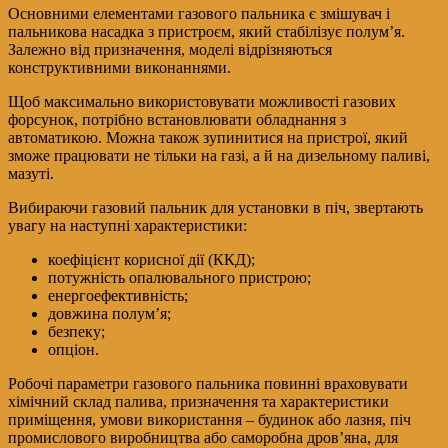
Основними елементами газового пальника є змішувач і
пальникова насадка з пристроєм, який стабілізує полум’я.
Залежно від призначення, моделі відрізняються
конструктивними виконаннями.
Щоб максимально використовувати можливості газових
форсунок, потрібно встановлювати обладнання з
автоматикою. Можна також зупинитися на пристрої, який
зможе працювати не тільки на газі, а й на дизельному паливі,
мазуті.
Вибираючи газовий пальник для установки в піч, звертають
увагу на наступні характеристики:
коефіцієнт корисної дії (ККД);
потужність опалювального пристрою;
енергоефективність;
довжина полум’я;
безпеку;
опціон.
Робочі параметри газового пальника повинні враховувати
хімічний склад палива, призначення та характеристики
приміщення, умови використання – будинок або лазня, піч
промислового виробництва або саморобна дров’яна, для