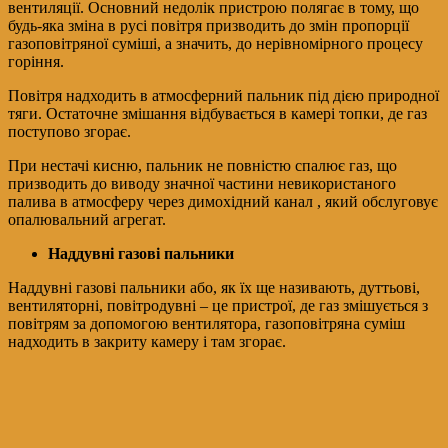
вентиляції. Основний недолік пристрою полягає в тому, що
будь-яка зміна в русі повітря призводить до змін пропорції
газоповітряної суміші, а значить, до нерівномірного процесу
горіння.
Повітря надходить в атмосферний пальник під дією природної
тяги. Остаточне змішання відбувається в камері топки, де газ
поступово згорає.
При нестачі кисню, пальник не повністю спалює газ, що
призводить до виводу значної частини невикористаного
палива в атмосферу через димохідний канал , який обслуговує
опалювальний агрегат.
Наддувні газові пальники
Наддувні газові пальники або, як їх ще називають, дуттьові,
вентиляторні, повітродувні – це пристрої, де газ змішується з
повітрям за допомогою вентилятора, газоповітряна суміш
надходить в закриту камеру і там згорає.