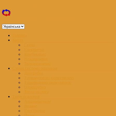
Перейти
Дом з котлом
до
вмісту
Про опалення та енергоживлення
Вибрати
мову
Меню
Головна
Котли
Газові
Електричні
Комбіновані
Рідкопаливні
Твердопаливні
Схеми системи опалення
Двотрубна
З примусовою циркуляцією
З природною циркуляцією
Однотрубна
Тепла підлога
Типи опалення
Альтернативне
Водяне
Електричне
Пічне