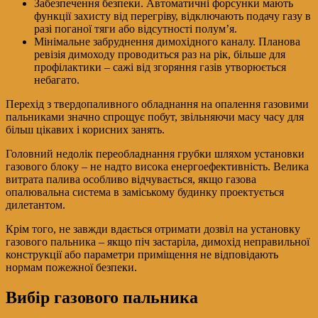
Забезпечення безпеки. Автоматичні форсунки мають
функції захисту від перегріву, відключають подачу газу в
разі поганої тяги або відсутності полум’я.
Мінімальне забруднення димохідного каналу. Планова
ревізія димоходу проводиться раз на рік, більше для
профілактики – сажі від згоряння газів утворюється
небагато.
Перехід з твердопаливного обладнання на опалення газовими
пальниками значно спрощує побут, звільняючи масу часу для
більш цікавих і корисних занять.
Головний недолік переобладнання грубки шляхом установки
газового блоку – не надто висока енергоефективність. Велика
витрата палива особливо відчувається, якщо газова
опалювальна система в заміському будинку проектується
дилетантом.
Крім того, не завжди вдається отримати дозвіл на установку
газового пальника – якщо піч застаріла, димохід неправильної
конструкції або параметри приміщення не відповідають
нормам пожежної безпеки.
Вибір газового пальника