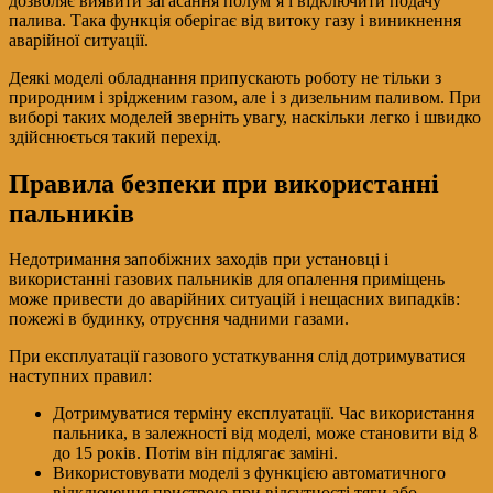
дозволяє виявити загасання полум’я і відключити подачу
палива. Така функція оберігає від витоку газу і виникнення
аварійної ситуації.
Деякі моделі обладнання припускають роботу не тільки з
природним і зрідженим газом, але і з дизельним паливом. При
виборі таких моделей зверніть увагу, наскільки легко і швидко
здійснюється такий перехід.
Правила безпеки при використанні
пальників
Недотримання запобіжних заходів при установці і
використанні газових пальників для опалення приміщень
може привести до аварійних ситуацій і нещасних випадків:
пожежі в будинку, отруєння чадними газами.
При експлуатації газового устаткування слід дотримуватися
наступних правил:
Дотримуватися терміну експлуатації. Час використання
пальника, в залежності від моделі, може становити від 8
до 15 років. Потім він підлягає заміні.
Використовувати моделі з функцією автоматичного
відключення пристрою при відсутності тяги або