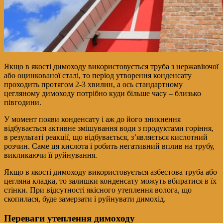
Якщо в якості димоходу використовується труба з нержавіючої
або оцинкованої сталі, то період утворення конденсату
проходить протягом 2-3 хвилин, а ось стандартному
цегляному димоходу потрібно куди більше часу – близько
півгодини.
У момент появи конденсату і аж до його зникнення
відбувається активне змішування води з продуктами горіння,
в результаті реакції, що відбувається, з’являється кислотний
розчин. Саме ця кислота і робить негативний вплив на трубу,
викликаючи її руйнування.
Якщо в якості димоходу використовується азбестова труба або
цегляна кладка, то залишки конденсату можуть вбиратися в їх
стінки. При відсутності якісного утеплення волога, що
скопилася, буде замерзати і руйнувати димохід.
Переваги утеплення димоходу