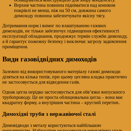
Верхня частина повинна підніматися над коником
покрівлі не менш, ніж на 50 см, довжина самого
димоходу повинна забезпечувати якісну тягу.
Дотримання норм і вимог по влаштуванню газових
димоходів, не тільки забезпечує підвищення ефективності
експлуатації обладнання, продовжує термін служби димоходу,
а й гарантує пожежну безпеку і виключає загрозу задимлення
приміщення.
Види газовідвідних димоходів
Залежно від використовуваного матеріалу газові димоходи
діляться на кілька типів, при цьому цегляна кладка практично
не застосовується для відведення газів.
Однак цегла нерідко застосовується для обв’язки випускного
трубопроводу. Це не проста облицювальна цегла – вона має
квадратну форму, а внутрішня частина – круглий перетин.
Димохідні труби з нержавіючої сталі
Димовідводи з металу користуються найбільшою
популярністю. Найчастіше застосовується нержавіюча сталь,