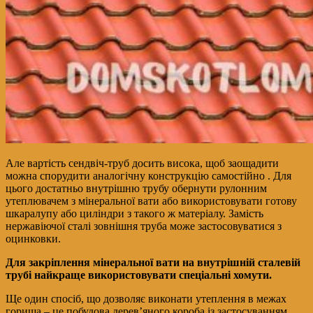
Але вартість сендвіч-труб досить висока, щоб заощадити
можна спорудити аналогічну конструкцію самостійно . Для
цього достатньо внутрішню трубу обернути рулонним
утеплювачем з мінеральної вати або використовувати готову
шкаралупу або циліндри з такого ж матеріалу. Замість
нержавіючої сталі зовнішня труба може застосовуватися з
оцинковки.
Для закріплення мінеральної вати на внутрішній сталевій
трубі найкраще використовувати спеціальні хомути.
Ще один спосіб, що дозволяє виконати утеплення в межах
горища – це побудова дерев’яного короба із застосуванням