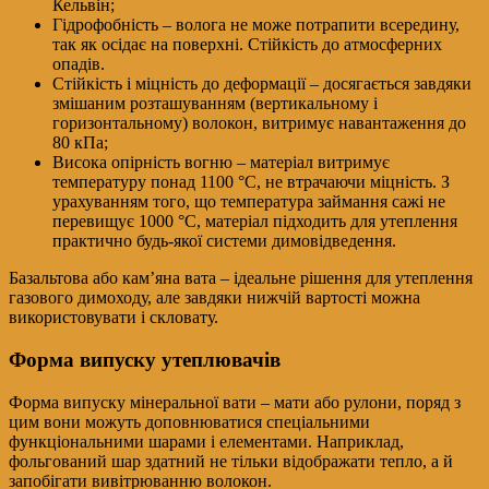
Кельвін;
Гідрофобність – волога не може потрапити всередину,
так як осідає на поверхні. Стійкість до атмосферних
опадів.
Стійкість і міцність до деформації – досягається завдяки
змішаним розташуванням (вертикальному і
горизонтальному) волокон, витримує навантаження до
80 кПа;
Висока опірність вогню – матеріал витримує
температуру понад 1100 °С, не втрачаючи міцність. З
урахуванням того, що температура займання сажі не
перевищує 1000 °С, матеріал підходить для утеплення
практично будь-якої системи димовідведення.
Базальтова або кам’яна вата – ідеальне рішення для утеплення
газового димоходу, але завдяки нижчій вартості можна
використовувати і скловату.
Форма випуску утеплювачів
Форма випуску мінеральної вати – мати або рулони, поряд з
цим вони можуть доповнюватися спеціальними
функціональними шарами і елементами. Наприклад,
фольгований шар здатний не тільки відображати тепло, а й
запобігати вивітрюванню волокон.