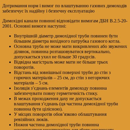
Дотримання норм і вимог по влаштуванню газових димоходів
забезпечує їх надійну і безпечну експлуатацію
Димохідні канали повинні відповідати вимогам ДБН В.2.5-20-
2001. Основні вимоги наступні:
Внутрішній діаметр димохідної труби повинен бути
більшим діаметра вихідного патрубка газового котла.
Основна труба не може мати викривлених або звужених
ділянок, повинна розташовуватися вертикально,
допускається ухил не більше 30 градусів.
Відвідна магістраль може мати не більше трьох
поворотів.
Відстань від зовнішньої поверхні труби до стін з
горючих матеріалів – 25 см, до стін з негорючих
матеріалів – 5 см.
Ізоляція з’єднань елементів димоходу повинна
забезпечувати повну герметичність стику.
В межах проходження даху не допускається
влаштування з’єднань (ця частина димохідної труби
повинна бути цілісною).
У місцях поворотів обов’язково облаштування
ревізійних люків.
Нижня частина димохідної труби повинна
оснащуватися конструкцією для збору конденсату.