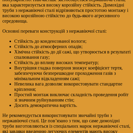
яка характеризується високу корозійну стійкість. Димохідні
труби з нержавіючої сталі відрізняються простотою монтажу і
високою корозійною стійкістю до будь-якого агресивного
середовища.
Основні переваги конструкцій з нержавіючої сталі:
Стійкість до конденсованої вологи;
Стійкість до атмосферних опадів;
Хімічна стійкість до дії сажі, що утворюється в результаті
спалювання газу;
Стійкість до впливу високих температур;
Внутрішня гладка поверхня знижує коефіцієнт тертя,
забезпечуючи безперешкодне проходження газів з
мінімальним відкладенням сажі;
Невелика вага дозволяє використовувати стандартне
кріплення;
Простий монтаж виключає складність проведення робіт
зі значним руйнуванням стін;
Досить демократична вартість.
Не рекомендується використовувати звичайні труби з
нержавіючої сталі. Це пов’язано з тим, що саме димохідні
труби виготовляються із спеціальних марок нержавіючої сталі,
які завдяки введенню легуючих елементів мають високу