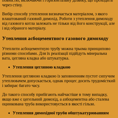
повністю, включаючи і горизонтальну ділянку, що проходить
через стіну.
Вибір способу утеплення визначається матеріалом, з якого
влаштований газовий димохід. Роботи з утеплення димоходу
від газового котла залежать не тільки від його конструкції, але
і від обраного матеріалу.
Утеплення асбоцементного газового димоходу
Утеплити асбоцементную трубу можна трьома принципово
різними способами. Для їх реалізації підійдуть мінеральна
вата, цегляна кладка або штукатурка.
Утеплення цегляною кладкою
Утеплення цегляною кладкою із заповненням пустот сипучим
утеплювачем допускається, однак процес досить трудомісткий
і забирає багато часу.
До такого способу прибігають найчастіше в тому випадку,
якщо вже є цегельний димохід, а азбоцементна або сталева
оцинкована труба використовується в якості гільзи.
Утеплення димохідної труби обштукатурюванням