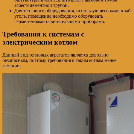
асбестоцементной трубой.
Для теплового оборудования, использующего каменный
уголь, помещение необходимо оборудовать
герметичными осветительными приборами.
Требования к системам с
электрическим котлом
Данный вид тепловых агрегатов является довольно
безопасным, поэтому требования к таким котлам менее
жесткие.