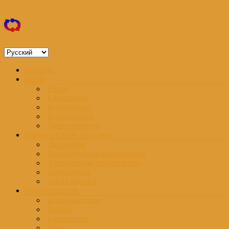
Перейти
Дом с котлом
к
содержимому
Об отоплении и энергопитании
Выбрать
язык
Меню
Головна
Котли
Газові
Електричні
Комбіновані
Рідкопаливні
Твердопаливні
Схеми системи опалення
Двотрубна
З примусовою циркуляцією
З природною циркуляцією
Однотрубна
Тепла підлога
Типи опалення
Альтернативне
Водяне
Електричне
Пічне