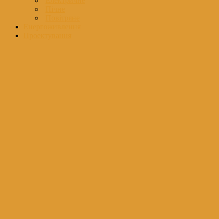
Електричне
Пічне
Повітряне
Енергоживлення
Проектування