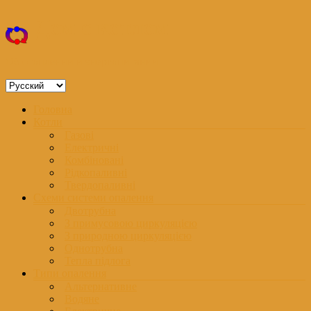
Перейти
Дом с котлом
к
содержимому
Об отоплении и энергопитании
Выбрать
язык
Меню
Головна
Котли
Газові
Електричні
Комбіновані
Рідкопаливні
Твердопаливні
Схеми системи опалення
Двотрубна
З примусовою циркуляцією
З природною циркуляцією
Однотрубна
Тепла підлога
Типи опалення
Альтернативне
Водяне