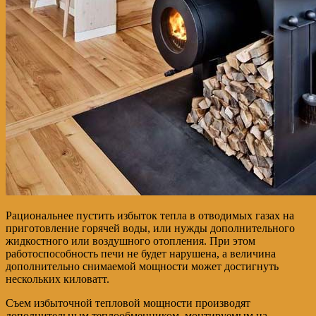
Рациональнее пустить избыток тепла в отводимых газах на
приготовление горячей воды, или нужды дополнительного
жидкостного или воздушного отопления. При этом
работоспособность печи не будет нарушена, а величина
дополнительно снимаемой мощности может достигнуть
нескольких киловатт.
Съем избыточной тепловой мощности производят
дополнительным теплообменником, монтируемым на