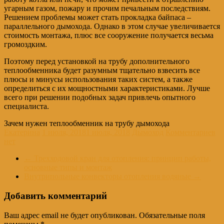
угарным газом, пожару и прочим печальным последствиям.
Решением проблемы может стать прокладка байпаса –
параллельного дымохода. Однако в этом случае увеличивается
стоимость монтажа, плюс все сооружение получается весьма
громоздким.
Поэтому перед установкой на трубу дополнительного
теплообменника будет разумным тщательно взвесить все
плюсы и минусы использования таких систем, а также
определиться с их мощностными характеристиками. Лучше
всего при решении подобных задач привлечь опытного
специалиста.
Зачем нужен теплообменник на трубу дымохода
Екатерина
1 июля, 2018
1 июля, 2018
Дымоход
Комментариев
нет
←
Трехходовой кран для отопления: принцип работы,
основные типы и монтаж
Внутрипольные конвекторы отопления водяные
→
Добавить комментарий
Ваш адрес email не будет опубликован.
Обязательные поля