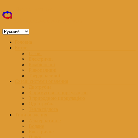
Перейти
Дом с котлом
к
содержимому
Об отоплении и энергопитании
Выбрать
язык
Меню
Головна
Котли
Газові
Електричні
Комбіновані
Рідкопаливні
Твердопаливні
Схеми системи опалення
Двотрубна
З примусовою циркуляцією
З природною циркуляцією
Однотрубна
Тепла підлога
Типи опалення
Альтернативне
Водяне
Електричне
Пічне