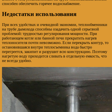
способен обеспечить горячее водоснабжение.
Недостатки использования
При всех удобствах и очевидной экономии, теплообменники
на трубе дымохода способны озадачить одной серьезной
проблемой: трудностью регулирования мощности. При
работающем котле или банной печи прекратить нагрев
теплоносителя почти невозможно. Если перекрыть контур, то
остановившаяся внутри теплосъемника вода быстро
перегреется, закипит и разрушит всю конструкцию. Поэтому
нагретую воду приходится сливать в отдельную емкость, что
не всегда удобно.