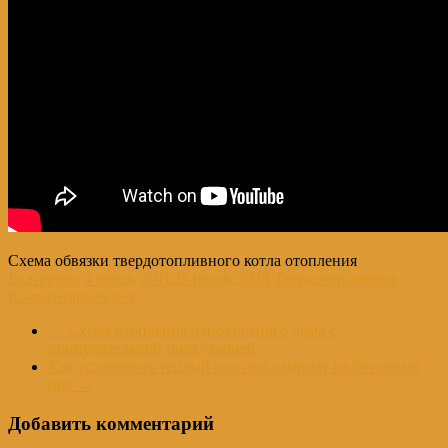
Схема обвязки твердотопливного котла отопления
Екатерина
4 июня, 2016
23 июня, 2018
Твердотопливные
Комментариев нет
←
Схема отопления одноэтажного дома с
принудительной циркуляцией
Как установить теплый пол под ламинат на бетонный
пол
→
Добавить комментарий