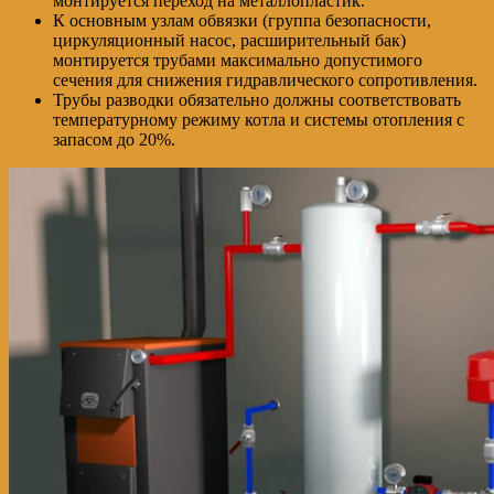
монтируется переход на металлопластик.
К основным узлам обвязки (группа безопасности,
циркуляционный насос, расширительный бак)
монтируется трубами максимально допустимого
сечения для снижения гидравлического сопротивления.
Трубы разводки обязательно должны соответствовать
температурному режиму котла и системы отопления с
запасом до 20%.