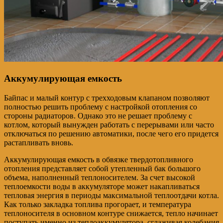
Аккумулирующая емкость
Байпас и малый контур с трехходовым клапаном позволяют
полностью решить проблему с настройкой отопления со
стороны радиаторов. Однако это не решает проблему с
котлом, который вынужден работать с перерывами или часто
отключаться по решению автоматики, после чего его придется
растапливать вновь.
Аккумулирующая емкость в обвязке твердотопливного
отопления представляет собой утепленный бак большого
объема, наполненный теплоносителем. За счет высокой
теплоемкости воды в аккумуляторе может накапливаться
тепловая энергия в периоды максимальной теплоотдачи котла.
Как только закладка топлива прогорает, и температура
теплоносителя в основном контуре снижается, тепло начинает
поступать именно из теплоаккумулятора, сглаживая колебания