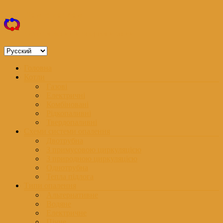
Перейти
Дом с котлом
к
содержимому
Об отоплении и энергопитании
Выбрать
язык
Меню
Головна
Котли
Газові
Електричні
Комбіновані
Рідкопаливні
Твердопаливні
Схеми системи опалення
Двотрубна
З примусовою циркуляцією
З природною циркуляцією
Однотрубна
Тепла підлога
Типи опалення
Альтернативне
Водяне
Електричне
Пічне