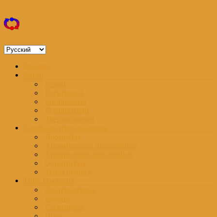
Перейти
Дом с котлом
к
содержимому
Об отоплении и энергопитании
Выбрать
язык
Меню
Головна
Котли
Газові
Електричні
Комбіновані
Рідкопаливні
Твердопаливні
Схеми системи опалення
Двотрубна
З примусовою циркуляцією
З природною циркуляцією
Однотрубна
Тепла підлога
Типи опалення
Альтернативне
Водяне
Електричне
Пічне