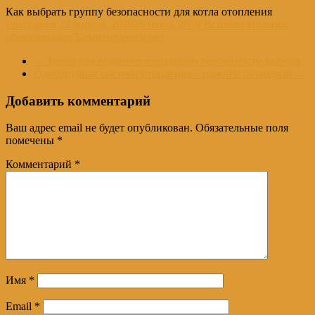
Как выбрать группу безопасности для котла отопления
Екатерина
22 апреля, 2016
16 июля, 2018
Вспомогательное
оборудование
Комментариев нет
←
Котел для водяного отопления: особенности выбора
Однотрубная система отопления с нижней разводкой
→
Добавить комментарий
Ваш адрес email не будет опубликован.
Обязательные поля
помечены
*
Комментарий
*
Имя
*
Email
*