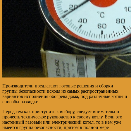
Производители предлагают готовые решения и сборки
группы безопасности исходя из самых распространенных
вариантов исполнения обогрева дома, под различные котлы и
способы разводки.
Перед тем как приступить к выбору, следует внимательно
прочесть техническое руководство к своему котлу. Если это
настенный газовый или электрический котел, то в нем уже
имеется группа безопасности, притом в полной мере