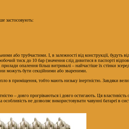
ше застосовують:
и або трубчастими. І, в залежності від конструкції, будуть відр
обочий тиск до 10 бар (значення слід дивитися в паспорті відпові
і прилади опалення більш витривалі – найчастіше їх стінки зсе
Вони можуть бути секційними або звареними.
епло в приміщення, тобто мають низьку інертністю. Завдяки вел
ністю – довго прогріваються і довго остигають. Ця властивість
ка особливість не дозволяє використовувати чавунні батареї в с