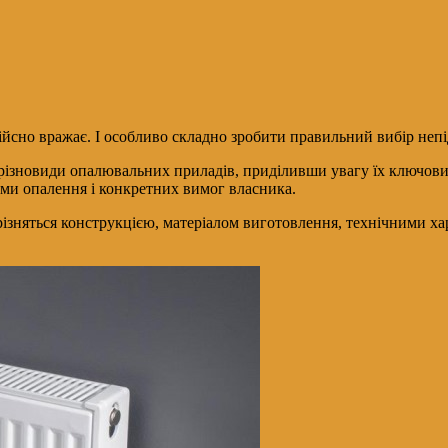
дійсно вражає. І особливо складно зробити правильний вибір неп
и різновиди опалювальних приладів, приділивши увагу їх ключов
еми опалення і конкретних вимог власника.
різняться конструкцією, матеріалом виготовлення, технічними х