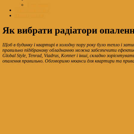
Повітряне
Енергоживлення
Проектування
Як вибрати радіатори опаленн
Щоб в будинку і квартирі в холодну пору року було тепло і за
правильно підібраному обладнанню можна забезпечити ефектив
Global Style, Tenrad, Viadrus, Konner і інші, складно зорієнт
опалення правильно. Обговоримо нюанси для квартири та прива