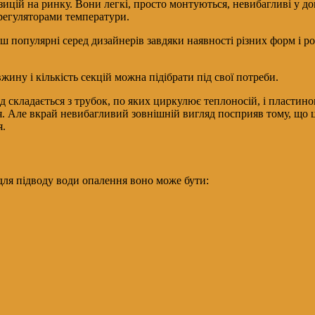
цій на ринку. Вони легкі, просто монтуються, невибагливі у дог
 регуляторами температури.
ьш популярні серед дизайнерів завдяки наявності різних форм і 
жину і кількість секцій можна підібрати під свої потреби.
 складається з трубок, по яких циркулює теплоносій, і пластино
. Але вкрай невибагливий зовнішній вигляд посприяв тому, що ці
я.
ля підводу води опалення воно може бути: