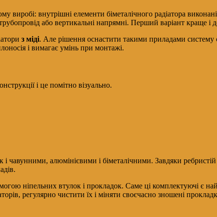
му виробі: внутрішні елементи біметалічного радіатора виконані з
 трубопровід або вертикальні напрямні. Перший варіант краще і 
іатори
з міді
. Але рішення оснастити такими приладами систему о
плоносія і вимагає умінь при монтажі.
нструкції і це помітно візуально.
к і чавунними, алюмінієвими і біметалічними. Завдяки ребристій
адів.
омогою ніпельних втулок і прокладок. Саме ці комплектуючі є н
орів, регулярно чистити їх і міняти своєчасно зношені прокладки,