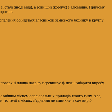
і сталі (іноді міді), а зовнішні (корпус) з алюмінію. Причому
дорожче.
палення обійдеться власникові заміського будинку в круглу
 поверхні площа нагріву перевищує фізичні габарити виробу,
айслабшим місцем опалювальних приладів такого типу. Але,
 то течії в місцях з’єднання не виникне, а сам виріб