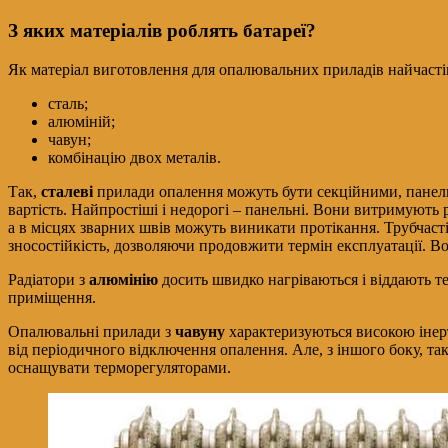
З яких матеріалів роблять батареї?
Як матеріал виготовлення для опалювальних приладів найчасті
сталь;
алюміній;
чавун;
комбінацію двох металів.
Так,
сталеві
прилади опалення можуть бути секційними, панельним
вартість. Найпростіші і недорогі – панельні. Вони витримують р
а в місцях зварних швів можуть виникати протікання. Трубчаст
зносостійкість, дозволяючи продовжити термін експлуатації. 
Радіатори з
алюмінію
досить швидко нагріваються і віддають т
приміщення.
Опалювальні прилади з
чавуну
характеризуються високою інерт
від періодичного відключення опалення. Але, з іншого боку, та
оснащувати терморегуляторами.