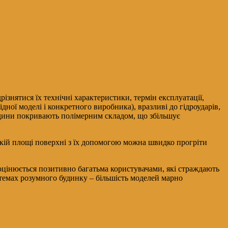
ізнятися їх технічні характеристики, термін експлуатації,
дної моделі і конкретного виробника), вразливі до гідроударів,
редини покривають полімерним складом, що збільшує
икій площі поверхні з їх допомогою можна швидко прогріти
 оцінюється позитивно багатьма користувачами, які страждають
истемах розумного будинку – більшість моделей марно