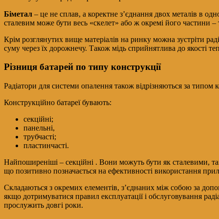
Біметал
– це не сплав, а коректне з’єднання двох металів в одно
сталевим може бути весь «скелет» або ж окремі його частини –
Крім розглянутих вище матеріалів на ринку можна зустріти рад
суму через їх дорожнечу. Також мідь сприйнятлива до якості те
Різниця батарей по типу конструкції
Радіатори для системи опалення також відрізняються за типом ко
Конструкційно батареї бувають:
секційні;
панельні,
трубчасті;
пластинчасті.
Найпоширеніші – секційні . Вони можуть бути як сталевими, та
що позитивно позначається на ефективності використання прил
Складаються з окремих елементів, з’єднаних між собою за доп
якщо дотримуватися правил експлуатації і обслуговування радіат
прослужить довгі роки.