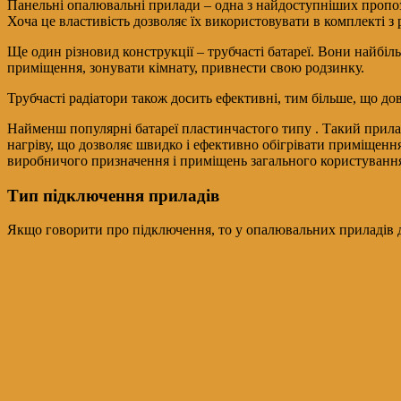
Панельні опалювальні прилади – одна з найдоступніших пропози
Хоча це властивість дозволяє їх використовувати в комплекті з
Ще один різновид конструкції – трубчасті батареї. Вони найбіл
приміщення, зонувати кімнату, привнести свою родзинку.
Трубчасті радіатори також досить ефективні, тим більше, що дов
Найменш популярні батареї пластинчастого типу . Такий прилад
нагріву, що дозволяє швидко і ефективно обігрівати приміщення
виробничого призначення і приміщень загального користуванн
Тип підключення приладів
Якщо говорити про підключення, то у опалювальних приладів д