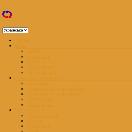
Перейти
Дом з котлом
до
вмісту
Про опалення та енергоживлення
Вибрати
мову
Меню
Головна
Котли
Газові
Електричні
Комбіновані
Рідкопаливні
Твердопаливні
Схеми системи опалення
Двотрубна
З примусовою циркуляцією
З природною циркуляцією
Однотрубна
Тепла підлога
Типи опалення
Альтернативне
Водяне
Електричне
Пічне