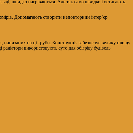
ляді, швидко нагріваються. Але так само швидко і остигають.
розмірів. Допомагають створити неповторний інтер’єр
к, нанизаних на ці труби. Конструкція забезпечує велику площу
 радіатори використовують суто для обігріву будівель