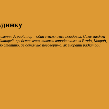
удинку
алення. А радіатор – одна з важливих складових. Саме завдяки
батарей, представлених такими виробниками як Prado, Конрад,
ли цю статтю, де детально поговоримо, як вибрати радіатори