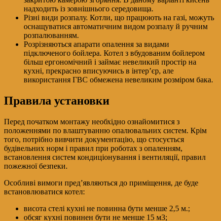
надходить із зовнішнього середовища.
Різні види розпалу. Котли, що працюють на газі, можуть
оснащуватися автоматичним видом розпалу й ручним
розпалюванням.
Розрізняються апарати опалення за видами
підключеного бойлера. Котел з вбудованим бойлером
більш ергономічний і займає невеликий простір на
кухні, прекрасно вписуючись в інтер’єр, але
використання ГВС обмежена невеликим розміром бака.
Правила установки
Перед початком монтажу необхідно ознайомитися з
положеннями по влаштуванню опалювальних систем. Крім
того, потрібно вивчити документацію, що стосується
будівельних норм і правил при роботах з опаленням,
встановлення систем кондиціонування і вентиляції, правил
пожежної безпеки.
Особливі вимоги пред’являються до приміщення, де буде
встановлюватися котел:
висота стелі кухні не повинна бути менше 2,5 м.;
обсяг кухні повинен бути не менше 15 м3;