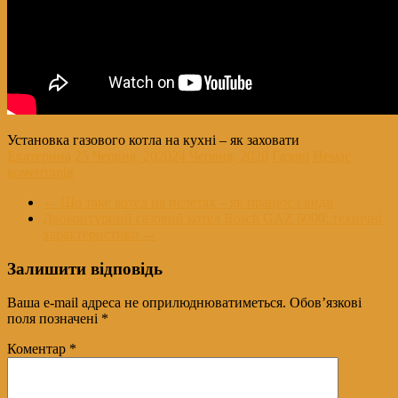
Установка газового котла на кухні – як заховати
Екатерина
25 Червня, 2020
24 Червня, 2020
Газові
Немає
коментарів
←
Що таке котел на пелетах – як працює і види
Двоконтурний газовий котел Bosch GAZ 6000: технічні
характеристики
→
Залишити відповідь
Ваша e-mail адреса не оприлюднюватиметься.
Обов’язкові
поля позначені
*
Коментар
*