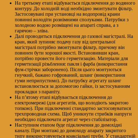
На третьому етапі відбувається підключення до водяного
контуру. До холодній воді необхідно змонтувати фільтр.
Застосовувані при установці на водопровід крани
повинні володіти рознімними сполуками. Патрубки з
холодною водою розміщені на апараті справа, а з
гарячою – зліва.
Далі проводиться підключення до газової магістралі. На
кран, який зупиняє подачу газу від центральної
магістралі потрібно змонтувати фільтр, причому він
повинен бути хорошої якості. Встановивши кран,
потрібно провести його герметизацію. Матеріали для
герметизації різьблення: пакля і фарба (використання
фум-стрічки заборонено). Після цього монтуються
гнучкий, бажано гофрований, шланг (використання
гуми неприпустимо). До патрубку агрегату шланг
встановлюється за допомогою гайки, із застосуванням
прокладки з параніту.
На п’ятому етапі відбувається підключення до
електромережі (для агрегатів, що володіють закритою
топкою). При підключенні стандартно застосовуватися
трехпроводная схема. Щоб уникнути стрибків напруги
необхідно підключати агрегат через стабілізатор.
Наступним етапом буде підключення до димохідні
каналу. При монтажі до димоходу апарату закритого
типу використовуються коаксіальні труби. У стандартній