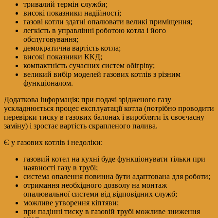
тривалий термін служби;
високі показники надійності;
газові котли здатні опалювати великі приміщення;
легкість в управлінні роботою котла і його
обслуговування;
демократична вартість котла;
високі показники ККД;
компактність сучасних систем обігріву;
великий вибір моделей газових котлів з різним
функціоналом.
Додаткова інформація: при подачі зрідженого газу
ускладнюється процес експлуатації котла (потрібно проводити
перевірки тиску в газових балонах і виробляти їх своєчасну
заміну) і зростає вартість скрапленого палива.
Є у газових котлів і недоліки:
газовий котел на кухні буде функціонувати тільки при
наявності газу в трубі;
система опалення повинна бути адаптована для роботи;
отримання необхідного дозволу на монтаж
опалювальної системи від відповідних служб;
можливе утворення кіптяви;
при падінні тиску в газовій трубі можливе зниження