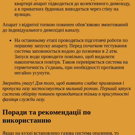
квартирі апарат підводиться до колективного димоходу,
а в приватних будинках виводиться через стіну на
вулицю.
Апарат з відритої топкою повинен обов’язково змонтований
до індивідуального димохідні каналу.
На останньому етапі проводяться підготовчі роботи по
першому запуску апарату. Перед початком тестування
система заповнюється водою до позначки в 2 атм.
Запуск води проводити повільно, щоб видалити
накопичилася повітря. Також перевіряється система на
герметичність з’єднань, при необхідності протікання
негайно усунути.
Зверніть увагу! Для того, щоб виявити слабке прилягання і
пропуски газу застосовується мильний розчин. Перший запуск
системи обігріву повинен проводитися тільки в присутності
фахівця служби газу.
Поради та рекомендації по
використанню
Якщо на кухні встановлено газова система опалення, то