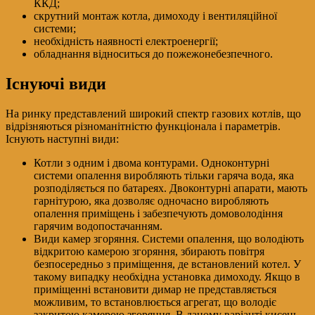
ККД;
скрутний монтаж котла, димоходу і вентиляційної
системи;
необхідність наявності електроенергії;
обладнання відноситься до пожежонебезпечного.
Існуючі види
На ринку представлений широкий спектр газових котлів, що
відрізняються різноманітністю функціонала і параметрів.
Існують наступні види:
Котли з одним і двома контурами. Одноконтурні
системи опалення виробляють тільки гаряча вода, яка
розподіляється по батареях. Двоконтурні апарати, мають
гарнітурою, яка дозволяє одночасно виробляють
опалення приміщень і забезпечують домоволодіння
гарячим водопостачанням.
Види камер згоряння. Системи опалення, що володіють
відкритою камерою згоряння, збирають повітря
безпосередньо з приміщення, де встановлений котел. У
такому випадку необхідна установка димоходу. Якщо в
приміщенні встановити димар не представляється
можливим, то встановлюється агрегат, що володіє
закритою камерою згоряння. В даному варіанті кисень