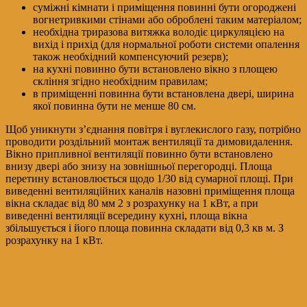
суміжні кімнати і приміщення повинні бути огороджені
вогнетривкими стінами або оброблені таким матеріалом;
необхідна триразова витяжка володіє циркуляцією на
вихід і прихід (для нормальної роботи системи опалення
також необхідний компенсуючий резерв);
на кухні повинно бути встановлено вікно з площею
скління згідно необхідним правилам;
в приміщенні повинна бути встановлена ​​двері, ширина
якої повинна бути не менше 80 см.
Щоб уникнути з’єднання повітря і вуглекислого газу, потрібно
проводити роздільний монтаж вентиляції та димовидалення.
Вікно припливної вентиляції повинно бути встановлено
внизу двері або знизу на зовнішньої перегородці. Площа
перетину встановлюється щодо 1/30 від сумарної площі. При
виведенні вентиляційних каналів назовні приміщення площа
вікна складає від 80 мм 2 з розрахунку на 1 кВт, а при
виведенні вентиляції всередину кухні, площа вікна
збільшується і його площа повинна складати від 0,3 кв м. З
розрахунку на 1 кВт.