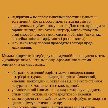
Відкритий – це спосіб найбільш простий і найменш
естетичний. Котел просто монтується на стіну з
виведеними трубами комунікацій. Для того, щоб надати
гарний вигляд і вписати в інтер’єр, використовують
різні способи декорування системи обігріву (декупаж,
наклейка плівки, фарбування і розпис котла).
При закритому способі проводяться заходи щодо
маскування.
Можна оформити інтер’єр кухні, гармонійно вписуючи котел.
Дизайнерським рішенням вийде оформлення системи
опалення в різних стилях:
обіграти класичний варіант можна використавши
інтер’єрі натуральні, природні відтінки (молочний,
кавовий, шоколадний, бежевий і т.д.) з використанням
натуральних компонентів (скло, дерево);
урбаністичний і динамічний вид котла і кухні додасть
стиль лофт (можна нанести додатково наклейки);
застосовуючи стиль хай-тек можна пофарбувати апарат в
цікавий футуристичний колір;
при оформленні їдальні в стилі прованс для котлів