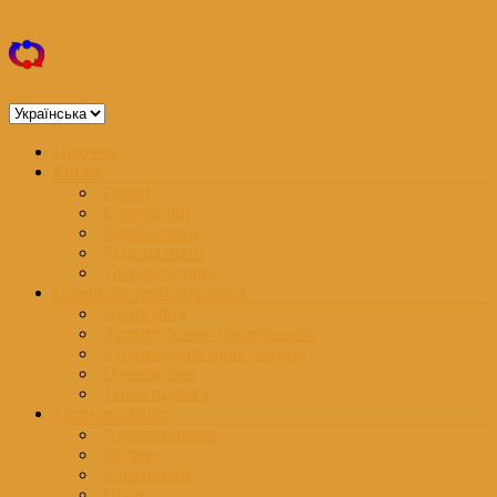
Перейти
Дом з котлом
до
вмісту
Про опалення та енергоживлення
Вибрати
мову
Меню
Головна
Котли
Газові
Електричні
Комбіновані
Рідкопаливні
Твердопаливні
Схеми системи опалення
Двотрубна
З примусовою циркуляцією
З природною циркуляцією
Однотрубна
Тепла підлога
Типи опалення
Альтернативне
Водяне
Електричне
Пічне