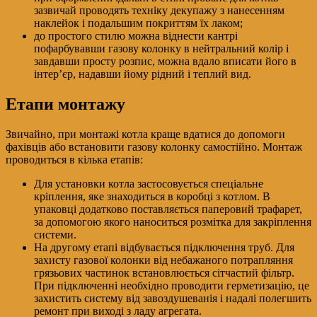
зазвичай проводять техніку декупажу з нанесенням
наклейок і подальшим покриттям їх лаком;
до простого стилю можна віднести кантрі
пофарбувавши газову колонку в нейтральний колір і
завдавши просту розпис, можна вдало вписати його в
інтер’єр, надавши йому рідний і теплий вид.
Етапи монтажу
Звичайно, при монтажі котла краще вдатися до допомоги
фахівців або встановити газову колонку самостійно. Монтаж
проводиться в кілька етапів:
Для установки котла застосовується спеціальне
кріплення, яке знаходиться в коробці з котлом. В
упаковці додатково поставляється паперовий трафарет,
за допомогою якого наноситься розмітка для закріплення
системи.
На другому етапі відбувається підключення труб. Для
захисту газової колонки від небажаного потрапляння
грязьових частинок встановлюється сітчастий фільтр.
При підключенні необхідно проводити герметизацію, це
захистить систему від завоздушеванія і надалі полегшить
ремонт при виході з ладу агрегата.