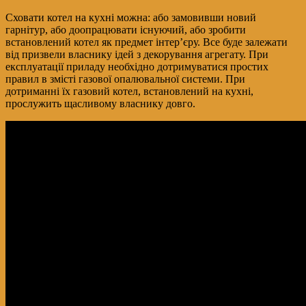
Сховати котел на кухні можна: або замовивши новий
гарнітур, або доопрацювати існуючий, або зробити
встановлений котел як предмет інтер’єру. Все буде залежати
від призвели власнику ідей з декорування агрегату. При
експлуатації приладу необхідно дотримуватися простих
правил в змісті газової опалювальної системи. При
дотриманні їх газовий котел, встановлений на кухні,
прослужить щасливому власнику довго.