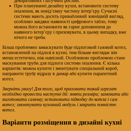
декоративних і штучних рослин.
При плануванні дизайну кухні, встановити систему
опалення, як невід’ємну частину інтер’єру. Сучасні
системи мають досить привабливий зовнішній вигляд,
особливо завдяки наявності цифрового табло, тому
можна його встановити як гарне доповнення до
наявного інтер’єру і приховувати, в цьому випадку, вже
нічого не треба.
Більш проблемно замаскувати буде підлоговий газовий котел,
встановлений на підлозі в кухні, тим більше виглядає він
менш естетично, ніж навісний. Особливою проблемою стане
маскування труби для підлоги системи опалення. Є кілька
варіантів: можна купити і змонтувати спеціальний короб,
направити трубу відразу в димар або купити парапетний
котел.
Зверніть увагу! Для того, щоб приховати такий агрегат
необхідно провести наступні дії: зняти розміри; замовити або
виготовити самому; встановити підводку до котла і сам
котел; змонтувати кухонний модуль і закрити повністю
котел.
Варіанти розміщення в дизайні кухні