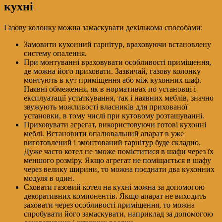
кухні
Газову колонку можна замаскувати декількома способами:
Замовити кухонний гарнітур, враховуючи встановлену
систему опалення.
При монтуванні враховувати особливості приміщення,
де можна його приховати. Зазвичай, газову колонку
монтують в кут приміщення або між кухонних шаф.
Наявні обмеження, як в нормативах по установці і
експлуатації устаткування, так і наявних меблів, значно
звужують можливості власників для прихованої
установки, в тому числі при кутовому розташуванні.
Приховувати агрегат, використовуючи готові кухонні
меблі. Встановити опалювальний апарат в уже
виготовлений і змонтований гарнітур буде складно.
Дуже часто котел не зможе поміститися в шафи через їх
меншого розміру. Якщо агрегат не поміщається в шафу
через велику ширини, то можна поєднати два кухонних
модуля в один.
Сховати газовий котел на кухні можна за допомогою
декоративних компонентів. Якщо апарат не виходить
заховати через особливості приміщення, то можна
спробувати його замаскувати, наприклад за допомогою