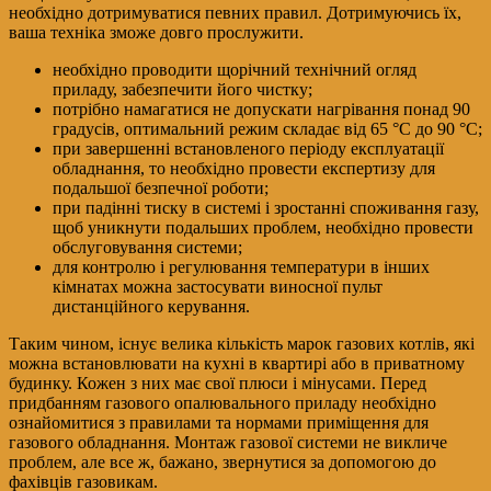
необхідно дотримуватися певних правил. Дотримуючись їх,
ваша техніка зможе довго прослужити.
необхідно проводити щорічний технічний огляд
приладу, забезпечити його чистку;
потрібно намагатися не допускати нагрівання понад 90
градусів, оптимальний режим складає від 65 °С до 90 °С;
при завершенні встановленого періоду експлуатації
обладнання, то необхідно провести експертизу для
подальшої безпечної роботи;
при падінні тиску в системі і зростанні споживання газу,
щоб уникнути подальших проблем, необхідно провести
обслуговування системи;
для контролю і регулювання температури в інших
кімнатах можна застосувати виносної пульт
дистанційного керування.
Таким чином, існує велика кількість марок газових котлів, які
можна встановлювати на кухні в квартирі або в приватному
будинку. Кожен з них має свої плюси і мінусами. Перед
придбанням газового опалювального приладу необхідно
ознайомитися з правилами та нормами приміщення для
газового обладнання. Монтаж газової системи не викличе
проблем, але все ж, бажано, звернутися за допомогою до
фахівців газовикам.