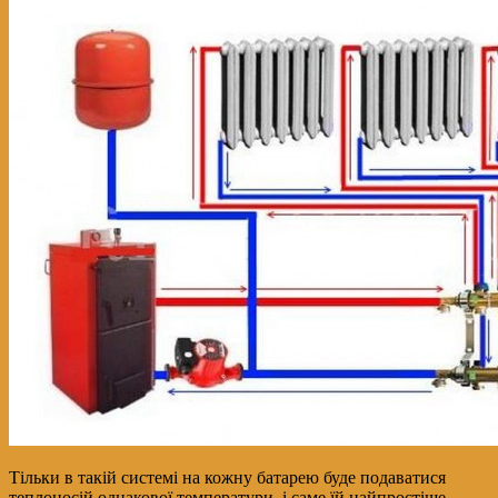
Тільки в такій системі на кожну батарею буде подаватися
теплоносій однакової температури, і саме їй найпростіше