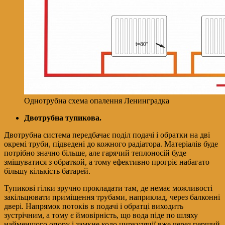
Однотрубна схема опалення Ленинградка
Двотрубна тупикова.
Двотрубна система передбачає поділ подачі і обратки на дві
окремі труби, підведені до кожного радіатора. Матеріалів буде
потрібно значно більше, але гарячий теплоносій буде
змішуватися з обраткой, а тому ефективно прогріє набагато
більшу кількість батарей.
Тупикові гілки зручно прокладати там, де немає можливості
закільцювати приміщення трубами, наприклад, через балконні
двері. Напрямок потоків в подачі і обратці виходить
зустрічним, а тому є ймовірність, що вода піде по шляху
найменшого опору і замкне коло циркуляції вже через перший