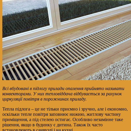
Всі вбудовані в підлогу прилади опалення прийнято називати
конвекторами. У них тепловіддача відбувається за рахунок
циркуляції повітря в порожнинах приладу.
Тепла підлога – це не тільки приємно і зручно, але і економно,
оскільки тепле повітря заповнює нижню, житлову частину
приміщення, а під стелею остигає. Особливо незамінне таке
рішення, якщо в будинку є дитина. Також їх часто
встановлюють в санвузлі і на кухні.