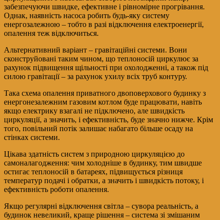
забезпечуючи швидке, ефективне і рівномірне прогрівання.
Однак, наявність насоса робить будь-яку систему
енергозалежною – тобто в разі відключення електроенергії,
опалення теж відключиться.
Альтернативний варіант – гравітаційні системи. Вони
сконструйовані таким чином, що теплоносій циркулює за
рахунок підвищення щільності при охолодженні, а також під
силою гравітації – за рахунок ухилу всіх труб контуру.
Така схема опалення приватного двоповерхового будинку з
енергонезалежним газовим котлом буде працювати, навіть
якщо електрику взагалі не підключено, але швидкість
циркуляції, а значить, і ефективність, буде значно нижче. Крім
того, повільний потік залишає набагато більше осаду на
стінках системи.
Цікава здатність систем з природною циркуляцією до
самоналагодження: чим холодніше в будинку, тим швидше
остигає теплоносій в батареях, підвищується різниця
температур подачі і обратки, а значить і швидкість потоку, і
ефективність роботи опалення.
Якщо регулярні відключення світла – сувора реальність, а
будинок невеликий, краще рішення – система зі змішаним