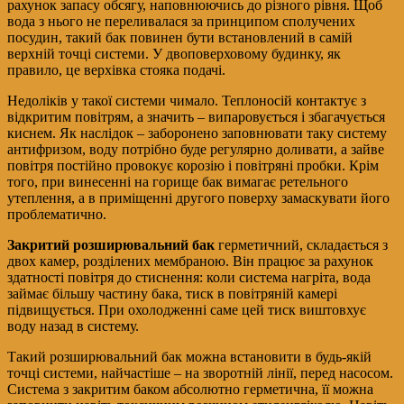
рахунок запасу обсягу, наповнюючись до різного рівня. Щоб
вода з нього не переливалася за принципом сполучених
посудин, такий бак повинен бути встановлений в самій
верхній точці системи. У двоповерховому будинку, як
правило, це верхівка стояка подачі.
Недоліків у такої системи чимало. Теплоносій контактує з
відкритим повітрям, а значить – випаровується і збагачується
киснем. Як наслідок – заборонено заповнювати таку систему
антифризом, воду потрібно буде регулярно доливати, а зайве
повітря постійно провокує корозію і повітряні пробки. Крім
того, при винесенні на горище бак вимагає ретельного
утеплення, а в приміщенні другого поверху замаскувати його
проблематично.
Закритий розширювальний бак
герметичний, складається з
двох камер, розділених мембраною. Він працює за рахунок
здатності повітря до стиснення: коли система нагріта, вода
займає більшу частину бака, тиск в повітряній камері
підвищується. При охолодженні саме цей тиск виштовхує
воду назад в систему.
Такий розширювальний бак можна встановити в будь-якій
точці системи, найчастіше – на зворотній лінії, перед насосом.
Система з закритим баком абсолютно герметична, її можна