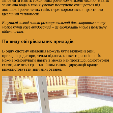
заповнити навіть токсичним розчином етиленгліколю. Навіть
звичайна вода в таких умовах поступово очищається від
домішок і розчинених газів, перетворюючись в практично
ідеальний теплоносій.
В сучасні газові котли розширювальний бак закритого типу
може бути вже вбудований – це економить місце і полегшує
підключення.
По виду обігрівальних приладів
В одну систему опалення можуть бути включені різні
прилади: радіатори, тепла підлога, конвектори та інші. Їх
можна комбінувати навіть в межах найпростішої однотрубної
схеми, але ось з гравітаційним типом циркуляції краще
використовувати звичайні батареї.