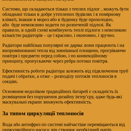
Системи, що складаються тільки з теплих підлог , можуть бути
обладнані тільки в добре утеплених будівлях і в помірному
кліматі, інакше в мороз або в будинку буде прохолодно,
або буде неможливо ходити по розпеченій підлозі. Як
правило, в одній схемі комбінують теплі підлоги з невеликою
кількістю радіаторів – це і красиво, і економно, і зручно.
Радіатори найбільш популярні не дарма: вони працюють і на
випромінюванні тепла від зовнішньої площини, прогріваючи
повітря і предмети перед собою, і по конвекційному
принципу, пропускаючи через ребра потоки повітря.
Ефективність роботи радіатора залежить від підключення труб
подачі і обратки, а отже – розподілу потоків теплоносія в
секціях.
Основним недоліком традиційних батарей є складність їх
розміщення без порушення дизайну інтер’єру, адже будь-які
маскувальні екрани знижують ефективність.
За типом циркуляції теплоносія
Вода або антифриз по системі найчастіше переміщаються від
циркуляційного насоса: він створює необхідний напір,