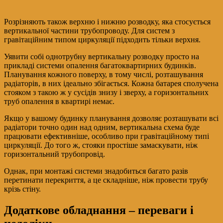
Розрізняють також верхню і нижню розводку, яка стосується
вертикальної частини трубопроводу. Для систем з
гравітаційним типом циркуляції підходить тільки верхня.
Уявити собі однотрубну вертикальну розводку просто на
прикладі системи опалення багатоквартирних будинків.
Планування кожного поверху, в тому числі, розташування
радіаторів, в них ідеально збігається. Кожна батарея сполучена
стояком з такою ж у сусідів знизу і зверху, а горизонтальних
труб опалення в квартирі немає.
Якщо у вашому будинку планування дозволяє розташувати всі
радіатори точно один над одним, вертикальна схема буде
працювати ефективніше, особливо при гравітаційному типі
циркуляції. До того ж, стояки простіше замаскувати, ніж
горизонтальний трубопровід.
Однак, при монтажі системи знадобиться багато разів
перетинати перекриття, а це складніше, ніж провести трубу
крізь стіну.
Додаткове обладнання – переваги і