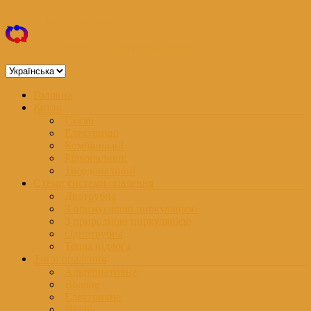
Перейти
Дом з котлом
до
вмісту
Про опалення та енергоживлення
Вибрати
мову
Меню
Головна
Котли
Газові
Електричні
Комбіновані
Рідкопаливні
Твердопаливні
Схеми системи опалення
Двотрубна
З примусовою циркуляцією
З природною циркуляцією
Однотрубна
Тепла підлога
Типи опалення
Альтернативне
Водяне
Електричне
Пічне