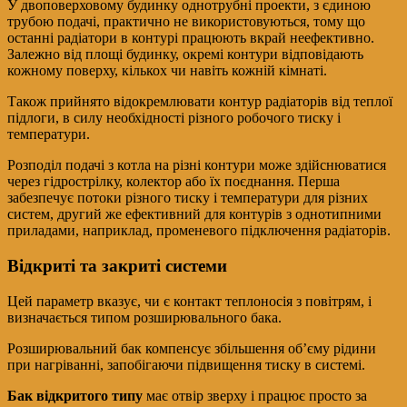
У двоповерховому будинку однотрубні проекти, з єдиною
трубою подачі, практично не використовуються, тому що
останні радіатори в контурі працюють вкрай неефективно.
Залежно від площі будинку, окремі контури відповідають
кожному поверху, кількох чи навіть кожній кімнаті.
Також прийнято відокремлювати контур радіаторів від теплої
підлоги, в силу необхідності різного робочого тиску і
температури.
Розподіл подачі з котла на різні контури може здійснюватися
через гідрострілку, колектор або їх поєднання. Перша
забезпечує потоки різного тиску і температури для різних
систем, другий же ефективний для контурів з однотипними
приладами, наприклад, променевого підключення радіаторів.
Відкриті та закриті системи
Цей параметр вказує, чи є контакт теплоносія з повітрям, і
визначається типом розширювального бака.
Розширювальний бак компенсує збільшення об’єму рідини
при нагріванні, запобігаючи підвищення тиску в системі.
Бак відкритого типу
має отвір зверху і працює просто за