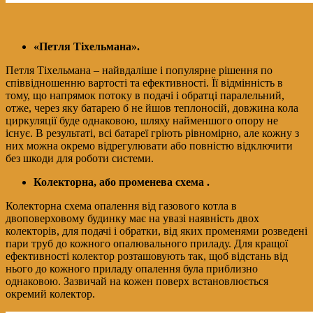
«Петля Тіхельмана».
Петля Тіхельмана – найвдаліше і популярне рішення по
співвідношенню вартості та ефективності. Її відмінність в
тому, що напрямок потоку в подачі і обратці паралельний,
отже, через яку батарею б не йшов теплоносій, довжина кола
циркуляції буде однаковою, шляху найменшого опору не
існує. В результаті, всі батареї гріють рівномірно, але кожну з
них можна окремо відрегулювати або повністю відключити
без шкоди для роботи системи.
Колекторна, або променева схема .
Колекторна схема опалення від газового котла в
двоповерховому будинку має на увазі наявність двох
колекторів, для подачі і обратки, від яких променями розведені
пари труб до кожного опалювального приладу. Для кращої
ефективності колектор розташовують так, щоб відстань від
нього до кожного приладу опалення була приблизно
однаковою. Зазвичай на кожен поверх встановлюється
окремий колектор.