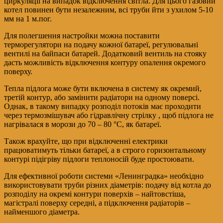
циркуляції на випадок відключення світла. Для цього газовий
котел повинен бути незалежним, всі труби йти з ухилом 5-10
мм на 1 м.пог.
Для полегшення настройки можна поставити
терморегулятори на подачу кожної батареї, регулювальні
вентилі на байпаси батарей. Додатковий вентиль на стояку
дасть можливість відключення контуру опалення окремого
поверху.
Тепла підлога може бути включена в систему як окремий,
третій контур, або замінити радіатори на одному поверсі.
Однак, в такому випадку розподіл потоків має проходити
через термозмішувач або гідравлічну стрілку , щоб підлога не
нагрівалася в морози до 70 – 80 °С, як батареї.
Також врахуйте, що при відключенні електрики
працюватимуть тільки батареї, а в строго горизонтальному
контурі підігріву підлоги теплоносій буде простоювати.
Для ефективної роботи системи «Ленинградка» необхідно
використовувати труби різних діаметрів: подачу від котла до
розподілу на окремі контури поверхів – найтовстіша,
магістралі поверху середні, а підключення радіаторів –
найменшого діаметра.