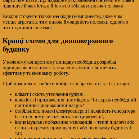
Варто пам’ятати, що надмірне ускладнення системи не тільки
підвищує її вартість, а й істотно збільшує ризик поломки.
Використовуйте тільки необхідні компоненти, адже чим
менше агрегатів, тим нижча ймовірність поломки одного з
них і зупинки системи.
Кращі схеми для двоповерхового
будинку
У кожному конкретному випадку необхідна розробка
індивідуального проекту опалення, який забезпечить
ефективну та економну роботу.
Щоб правильно зробити вибір, слід врахувати такі фактори:
клімат і якість утеплення будівлі;
кількість і призначення приміщень. Чи скрізь необхідний
постійний і рівномірний нагрів?
стабільність подачі електроенергії і наявність генератора
багато в чому визначають тип циркуляції;
індивідуальні побажання мешканців – теплі підлоги або
стіни в окремих приміщеннях або по всьому будинку і
т.п;
планування приміщень – чи можна реалізувати