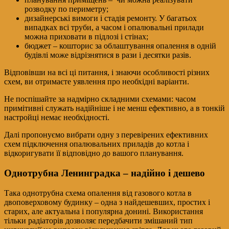
розводку по периметру;
дизайнерські вимоги і стадія ремонту. У багатьох
випадках всі труби, а часом і опалювальні прилади
можна приховати в підлозі і стінах;
бюджет – кошторис за облаштування опалення в одній
будівлі може відрізнятися в рази і десятки разів.
Відповівши на всі ці питання, і знаючи особливості різних
схем, ви отримаєте уявлення про необхідні варіанти.
Не поспішайте за надмірно складними схемами: часом
примітивні служать надійніше і не менш ефективно, а в тонкій
настройці немає необхідності.
Далі пропонуємо вибрати одну з перевірених ефективних
схем підключення опалювальних приладів до котла і
відкоригувати її відповідно до вашого планування.
Однотрубна Ленинградка – надійно і дешево
Така однотрубна схема опалення від газового котла в
двоповерховому будинку – одна з найдешевших, простих і
старих, але актуальна і популярна донині. Використання
тільки радіаторів дозволяє передбачити змішаний тип