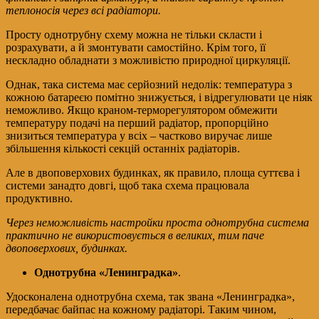
теплоносія через всі радіатори.
Просту однотрубну схему можна не тільки скласти і
розрахувати, а й змонтувати самостійно. Крім того, її
нескладно обладнати з можливістю природної циркуляції.
Однак, така система має серйозний недолік: температура з
кожною батареєю помітно знижується, і відрегулювати це ніяк
неможливо. Якщо краном-терморегулятором обмежити
температуру подачі на перший радіатор, пропорційно
знизиться температура у всіх – частково виручає лише
збільшення кількості секцій останніх радіаторів.
Але в двоповерхових будинках, як правило, площа суттєва і
системи занадто довгі, щоб така схема працювала
продуктивно.
Через неможливість настройки проста однотрубна система
практично не використовується в великих, тим паче
двоповерхових, будинках.
Однотрубна «Ленинградка»
.
Удосконалена однотрубна схема, так звана «Ленинградка»,
передбачає байпас на кожному радіаторі. Таким чином,