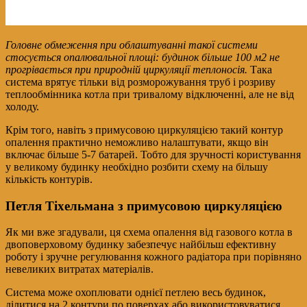
Головне обмеження при облаштуванні такої системи
стосується опалювальної площі: будинок більше 100 м2 не
прогрівається при природній циркуляції теплоносія.
Така
система врятує тільки від розморожування труб і розриву
теплообмінника котла при тривалому відключенні, але не від
холоду.
Крім того, навіть з примусовою циркуляцією такий контур
опалення практично неможливо налаштувати, якщо він
включає більше 5-7 батарей. Тобто для зручності користування
у великому будинку необхідно розбити схему на більшу
кількість контурів.
Петля Тіхельмана з примусовою циркуляцією
Як ми вже згадували, ця схема опалення від газового котла в
двоповерховому будинку забезпечує найбільш ефективну
роботу і зручне регулювання кожного радіатора при порівняно
невеликих витратах матеріалів.
Система може охоплювати однієї петлею весь будинок,
ділитися на 2 контури по поверхах або використовуватися