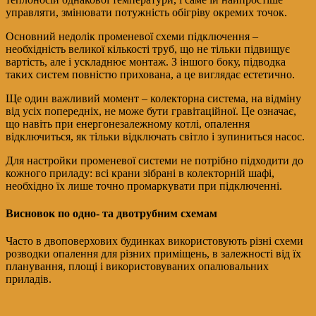
управляти, змінювати потужність обігріву окремих точок.
Основний недолік променевої схеми підключення –
необхідність великої кількості труб, що не тільки підвищує
вартість, але і ускладнює монтаж. З іншого боку, підводка
таких систем повністю прихована, а це виглядає естетично.
Ще один важливий момент – колекторна система, на відміну
від усіх попередніх, не може бути гравітаційної. Це означає,
що навіть при енергонезалежному котлі, опалення
відключиться, як тільки відключать світло і зупиниться насос.
Для настройки променевої системи не потрібно підходити до
кожного приладу: всі крани зібрані в колекторній шафі,
необхідно їх лише точно промаркувати при підключенні.
Висновок по одно- та двотрубним схемам
Часто в двоповерхових будинках використовують різні схеми
розводки опалення для різних приміщень, в залежності від їх
планування, площі і використовуваних опалювальних
приладів.