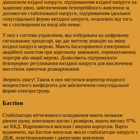
діапазоном вхідної напруги, підтриманням вхідної напруги на
заданому рівні, забезпеченням безперебійного живлення за
допомогою стабілізованої напруги, підтриманням ідеальної
синусоїдальної форми вихідної напруги, незалежно від того,
чи є спотворення на вході або немає.
У них є система управління, яка побудована на цифровому
сигнальному процесорі, що дає миттєву реакцію на зміну
вхідної напруги мережі. Мають багаторівневої електронної
аварійної захистом при короткому замиканні, перевантаженні,
перегрів або аварії мережі. Дозволяють підтримувати
безперервне регулювання вихідної напруги для виключення
миготіння лампочок розжарювання.
Зверніть увагу! Також в них міститься коректор вхідного
мощностного коефіцієнта для забезпечення синусоїдальної
форми електроструму.
Бастіон
Стабілізатори вітчизняного походження мають низьким
рівнем шуму, невеликою вагою і розміром, мають високу 97%
-ве ККД. Відрізняються якісним і міцним корпусом. Варто
відзначити, що Бастіон випускає якісні стабілізатори напруги з
ДБЖ, перетворювачами і джерелами живлення.