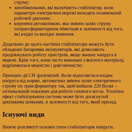
струму;
запобіжниками, які включають стабілізатор, коли
параметри електричної мережі виходять позамежний
робочий діапазон;
керуючої автоматикою, яка змінює шлях струму
потрансформаторним обмоткам в залежності від того,
які вхідні та вихідні значення.
Додатково до цього настінні стабілізатори можуть бути
обладнані батареями акумуляторів, які дозволяють
продовжувати роботу пристроїв, якщо зникне напруга в
мережі. Крім того, вони часто виконані з якісного матеріалу,
відрізняються міцністю і довговічністю.
Принцип дії СН зрозумілий. Коли відхиляється вхідна
напруга від норми, автоматика змінює шлях електричного
струму по трансформатору так, щоб вийшли 220 Вольт –
оптимальний показник для роботи газового котла. Технічно
ефект стабілізування системи може бути досягнутий
декількома шляхами, в залежності від того, який прилад.
Існуючі види
Нижче розглянуті основні типи стабілізаторів напруги.