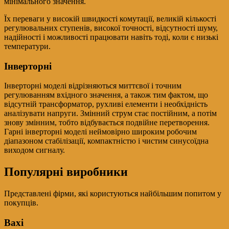
мінімального значення.
Їх переваги у високій швидкості комутації, великій кількості
регулювальних ступенів, високої точності, відсутності шуму,
надійності і можливості працювати навіть тоді, коли є низькі
температури.
Інверторні
Інверторні моделі відрізняються миттєвої і точним
регулюванням вхідного значення, а також тим фактом, що
відсутній трансформатор, рухливі елементи і необхідність
аналізувати напруги. Змінний струм стає постійним, а потім
знову змінним, тобто відбувається подвійне перетворення.
Гарні інверторні моделі неймовірно широким робочим
діапазоном стабілізації, компактністю і чистим синусоїдна
виходом сигналу.
Популярні виробники
Представлені фірми, які користуються найбільшим попитом у
покупців.
Baxi