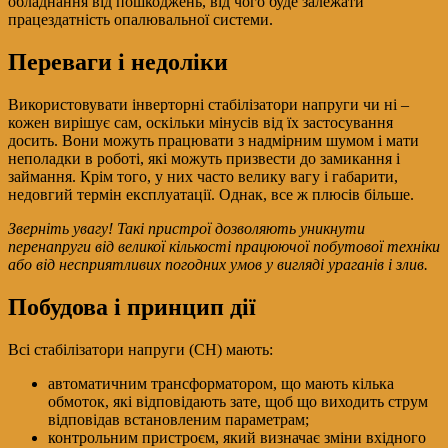
обладнання від пошкоджень, від чого буде залежати
працездатність опалювальної системи.
Переваги і недоліки
Використовувати інверторні стабілізатори напруги чи ні –
кожен вирішує сам, оскільки мінусів від їх застосування
досить. Вони можуть працювати з надмірним шумом і мати
неполадки в роботі, які можуть призвести до замикання і
займання. Крім того, у них часто велику вагу і габарити,
недовгий термін експлуатації. Однак, все ж плюсів більше.
Зверніть увагу! Такі пристрої дозволяють уникнути
перенапруги від великої кількості працюючої побутової техніки
або від несприятливих погодних умов у вигляді ураганів і злив.
Побудова і принцип дії
Всі стабілізатори напруги (СН) мають:
автоматичним трансформатором, що мають кілька
обмоток, які відповідають зате, щоб що виходить струм
відповідав встановленим параметрам;
контрольним пристроєм, який визначає зміни вхідного