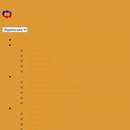
Перейти
Дом з котлом
до
вмісту
Про опалення та енергоживлення
Вибрати
мову
Меню
Головна
Котли
Газові
Електричні
Комбіновані
Рідкопаливні
Твердопаливні
Схеми системи опалення
Двотрубна
З примусовою циркуляцією
З природною циркуляцією
Однотрубна
Тепла підлога
Типи опалення
Альтернативне
Водяне
Електричне
Пічне