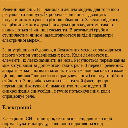
Релейні навісні СН – найбільш дешеві моделі, для того щоб
регулювати напругу. Їх робоча серцевина – двадцять
індуктивних котушок з різною обмоткою. Залежно від того,
яка різниця між входом і виходом приладу, автоматикою
включаються ті чи інші елементи. В результаті грубим
ступінчастим чином налаштовуються вихідні параметри
електричної мережі.
За внутрішньою будовою, в бюджетних моделях знаходяться
всього чотири управлінських реле. Коли ламаються ці
елементи, їх легко замінити на нові. Регулюється перемикання
між котушками за допомогою таких реле. З переваг релейних
апаратів можна назвати компактність з малою вагою, низькою
ціною, швидкої швидкістю спрацьовування і експлуатаційної
стійкістю. З недоліків можна назвати той факт, що при
перемиканні котушок блимає світло, також відсутній
синхронізація синусоїди і є гучне потьохкування, коли
спрацьовує реле.
Електронні
Електронні СН – пристрої, які призначені, для того щоб
нормалізувати напругу, якщо воно відхиляється від