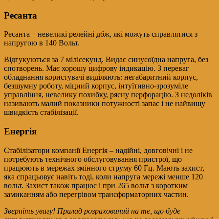
Ресанта
Ресанта – невеликі релейні дбж, які можуть справлятися з
напругою в 140 Вольт.
Відгукуються за 7 мілісекунд. Видає синусоїдна напруга, без
спотворень. Має хорошу цифрову індикацію. З переваг
обладнання користувачі виділяють: негабаритний корпус,
безшумну роботу, міцний корпус, інтуїтивно-зрозуміле
управління, невелику похибку, рясну перфорацію. З недоліків
називають малий показники потужності запас і не найвищу
швидкість стабілізації.
Енергія
Стабілізатори компанії Енергія – надійні, довговічні і не
потребують технічного обслуговування пристрої, що
працюють в мережах змінного струму 60 Гц. Мають захист,
яка спрацьовує навіть тоді, коли напруга мережі менше 120
вольт. Захист також працює і при 265 вольт з коротким
замиканням або перегрівом трансформаторних частин.
Зверніть увагу! Прилад розрахований на те, що буде