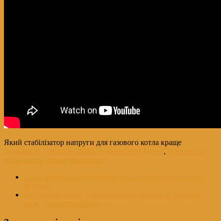
Який стабілізатор напруги для газового котла краще
Екатерина
3 Червня, 2020
3 Червня, 2020
Газові
,
Допоміжне
обладнання
Немає коментарів
←
Як вибрати електрокотел для опалення приватного
будинку
Як вибрати котел для опалення приватного будинку –
види і характеристики
→