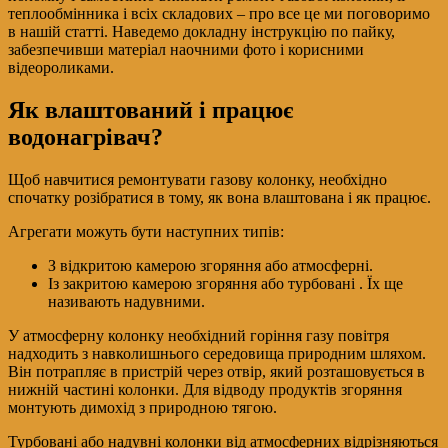
теплообмінника і всіх складових – про все це ми поговоримо
в нашій статті. Наведемо докладну інструкцію по пайку,
забезпечивши матеріал наочними фото і корисними
відеороликами.
Як влаштований і працює
водонагрівач?
Щоб навчитися ремонтувати газову колонку, необхідно
спочатку розібратися в тому, як вона влаштована і як працює.
Агрегати можуть бути наступних типів:
З відкритою камерою згоряння або атмосферні.
Із закритою камерою згоряння або турбовані . Їх ще
називають надувними.
У атмосферну колонку необхідний горіння газу повітря
надходить з навколишнього середовища природним шляхом.
Він потрапляє в пристрій через отвір, який розташовується в
нижній частині колонки. Для відводу продуктів згоряння
монтують димохід з природною тягою.
Турбовані або надувні колонки від атмосферних відрізняються