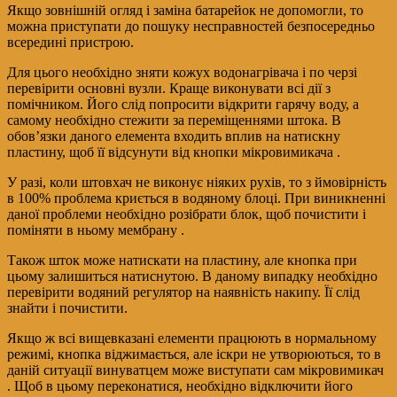
Якщо зовнішній огляд і заміна батарейок не допомогли, то
можна приступати до пошуку несправностей безпосередньо
всередині пристрою.
Для цього необхідно зняти кожух водонагрівача і по черзі
перевірити основні вузли. Краще виконувати всі дії з
помічником. Його слід попросити відкрити гарячу воду, а
самому необхідно стежити за переміщеннями штока. В
обов’язки даного елемента входить вплив на натискну
пластину, щоб її відсунути від кнопки мікровимикача .
У разі, коли штовхач не виконує ніяких рухів, то з ймовірність
в 100% проблема криється в водяному блоці. При виникненні
даної проблеми необхідно розібрати блок, щоб почистити і
поміняти в ньому мембрану .
Також шток може натискати на пластину, але кнопка при
цьому залишиться натиснутою. В даному випадку необхідно
перевірити водяний регулятор на наявність накипу. Її слід
знайти і почистити.
Якщо ж всі вищевказані елементи працюють в нормальному
режимі, кнопка віджимається, але іскри не утворюються, то в
даній ситуації винуватцем може виступати сам мікровимикач
. Щоб в цьому переконатися, необхідно відключити його