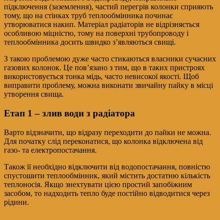
підключення (заземлення), частий перегрів колонки сприяють
тому, що на стінках труб теплообмінника починає
утворюватися накип. Матеріал радіаторів не відрізняється
особливою міцністю, тому на поверхні трубопроводу і
теплообмінника досить швидко з’являються свищі.
З такою проблемою дуже часто стикаються власники сучасних
газових колонок. Це пов’язано з тим, що в таких пристроях
використовується тонка мідь, часто невисокої якості. Щоб
виправити проблему, можна виконати звичайну пайку в місці
утворення свища.
Етап 1 – злив води з радіатора
Варто відзначити, що відразу переходити до пайки не можна.
Для початку слід переконатися, що колонка відключена від
газо- та електропостачання.
Також її необхідно відключити від водопостачання, повністю
спустошити теплообмінник, який містить достатню кількість
теплоносія. Якщо знехтувати цією простий запобіжним
засобом, то надходить тепло буде постійно відводитися через
рідини.