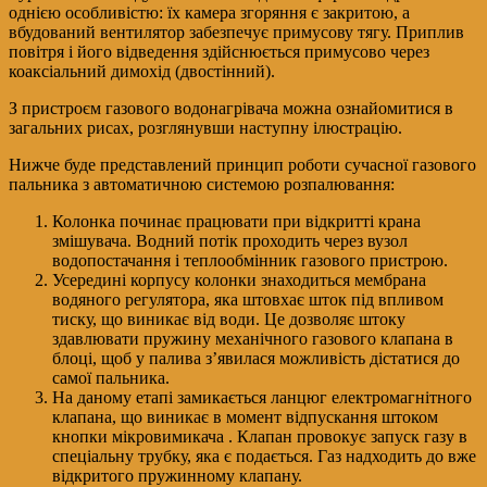
однією особливістю: їх камера згоряння є закритою, а
вбудований вентилятор забезпечує примусову тягу. Приплив
повітря і його відведення здійснюється примусово через
коаксіальний димохід (двостінний).
З пристроєм газового водонагрівача можна ознайомитися в
загальних рисах, розглянувши наступну ілюстрацію.
Нижче буде представлений принцип роботи сучасної газового
пальника з автоматичною системою розпалювання:
Колонка починає працювати при відкритті крана
змішувача. Водний потік проходить через вузол
водопостачання і теплообмінник газового пристрою.
Усередині корпусу колонки знаходиться мембрана
водяного регулятора, яка штовхає шток під впливом
тиску, що виникає від води. Це дозволяє штоку
здавлювати пружину механічного газового клапана в
блоці, щоб у палива з’явилася можливість дістатися до
самої пальника.
На даному етапі замикається ланцюг електромагнітного
клапана, що виникає в момент відпускання штоком
кнопки мікровимикача . Клапан провокує запуск газу в
спеціальну трубку, яка є подається. Газ надходить до вже
відкритого пружинному клапану.