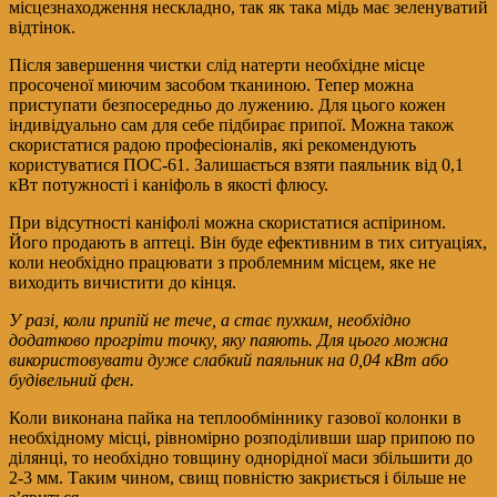
місцезнаходження нескладно, так як така мідь має зеленуватий
відтінок.
Після завершення чистки слід натерти необхідне місце
просоченої миючим засобом тканиною. Тепер можна
приступати безпосередньо до лужению. Для цього кожен
індивідуально сам для себе підбирає припої. Можна також
скористатися радою професіоналів, які рекомендують
користуватися ПОС-61. Залишається взяти паяльник від 0,1
кВт потужності і каніфоль в якості флюсу.
При відсутності каніфолі можна скористатися аспірином.
Його продають в аптеці. Він буде ефективним в тих ситуаціях,
коли необхідно працювати з проблемним місцем, яке не
виходить вичистити до кінця.
У разі, коли припій не тече, а стає пухким, необхідно
додатково прогріти точку, яку паяють. Для цього можна
використовувати дуже слабкий паяльник на 0,04 кВт або
будівельний фен.
Коли виконана пайка на теплообміннику газової колонки в
необхідному місці, рівномірно розподіливши шар припою по
ділянці, то необхідно товщину однорідної маси збільшити до
2-3 мм. Таким чином, свищ повністю закриється і більше не