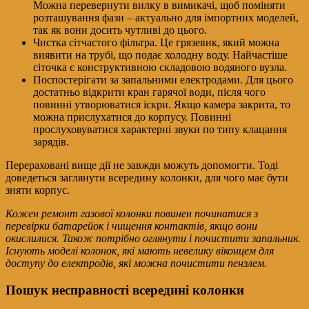
Можна перевернути вилку в вимикачі, щоб поміняти
розташування фази – актуально для імпортних моделей,
так як вони досить чутливі до цього.
Чистка сітчастого фільтра. Це грязевик, який можна
виявити на трубі, що подає холодну воду. Найчастіше
сіточка є конструктивною складовою водяного вузла.
Поспостерігати за запальними електродами. Для цього
достатньо відкрити кран гарячої води, після чого
повинні утворюватися іскри. Якщо камера закрита, то
можна прислухатися до корпусу. Повинні
прослуховуватися характерні звуки по типу клацання
зарядів.
Перераховані вище дії не завжди можуть допомогти. Тоді
доведеться заглянути всередину колонки, для чого має бути
зняти корпус.
Кожен ремонт газової колонки повинен починатися з
перевірки батарейок і чищення контактів, якщо вони
окислилися. Також потрібно оглянути і почистити запальник.
Існують моделі колонок, які мають невелику віконцем для
доступу до електродів, які можна почистити пензлем.
Пошук несправності всередині колонки