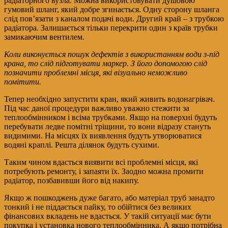
радіаторного вузла. Можна використовувати душовою
гумовий шланг, який добре згинається. Одну сторону шланга
слід пов’язати з каналом подачі води. Другий край – з трубкою
радіатора. Залишається тільки перекрити один з країв трубки
замикаючим вентилем.
Коли виконується пошук дефектів з використанням води з-під
крана, то слід підготувати маркер. З його допомогою слід
позначити проблемні місця, які візуально неможливо
помітити.
Тепер необхідно запустити кран, який живить водонагрівач.
Під час даної процедури важливо уважно стежити за
теплообмінником і всіма трубками. Якщо на поверхні будуть
перебувати ледве помітні тріщини, то вони відразу стануть
видимими. На місцях їх виявлення будуть утворюватися
водяні краплі. Решта ділянок будуть сухими.
Таким чином вдасться виявити всі проблемні місця, які
потребують ремонту, і запаяти їх. Заодно можна промити
радіатор, позбавивши його від накипу.
Якщо ж пошкоджень дуже багато, або матеріал труб занадто
тонкий і не піддається пайку, то обійтися без великих
фінансових вкладень не вдасться. У такій ситуації має бути
покупка і установка нового теплообмінника. А якщо потрібна