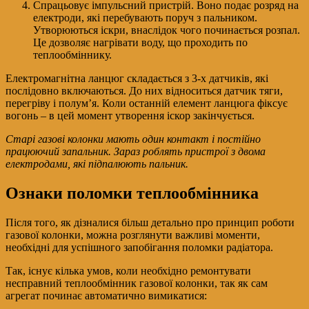
Спрацьовує імпульсний пристрій. Воно подає розряд на
електроди, які перебувають поруч з пальником.
Утворюються іскри, внаслідок чого починається розпал.
Це дозволяє нагрівати воду, що проходить по
теплообміннику.
Електромагнітна ланцюг складається з 3-х датчиків, які
послідовно включаються. До них відноситься датчик тяги,
перегріву і полум’я. Коли останній елемент ланцюга фіксує
вогонь – в цей момент утворення іскор закінчується.
Старі газові колонки мають один контакт і постійно
працюючий запальник. Зараз роблять пристрої з двома
електродами, які підпалюють пальник.
Ознаки поломки теплообмінника
Після того, як дізналися більш детально про принцип роботи
газової колонки, можна розглянути важливі моменти,
необхідні для успішного запобігання поломки радіатора.
Так, існує кілька умов, коли необхідно ремонтувати
несправний теплообмінник газової колонки, так як сам
агрегат починає автоматично вимикатися: