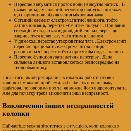
Перестає відбуватися проток води і відсутня натиск . В
цьому випадку водяний регулятор відпускає штовхач,
що є причиною відключення мікровимикача .
Останній елемент електромагнітної ланцюга, тобто
датчик іонізації, перестає «бачити» полум’я . При даній
ситуації не подається відповідний сигнал, через що
закривається шлях газу магнітним клапаном.
У димоході перестає утворюватися тяга . Електромагніт
перестає працювати, електромагнітна ланцюг
розривається і перестає бути присутнім подача палива.
Перестає функціонувати датчик перегріву . Дана
складова ланцюга встановлюється безпосередньо на
теплообміннику.
Після того, як ми розібралися в нюансах роботи газової
колонки і можливі проблеми, які свідчать про поломку
радіатора, поговоримо про те, як можна його відремонтувати.
Але для початку треба виключити інші несправності.
Виключення інших несправностей
колонки
Найчастіше можна зіткнутися з ситуацією, коли колонка з