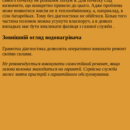
самого початку не розпалює полум’я. Для початку слід
визначити, що конкретно привело до цього. Адже проблема
може виявитися зовсім не в теплообміннику, а, наприклад, в
сіли батарейках. Тому без діагностики не обійтися. Більш того
частина поломок можна усунути власноруч, а в деяких
випадках має бути викликати фахівця з газової служби .
Зовнішній огляд водонагрівача
Грамотна діагностика дозволить оперативно виконати ремонт
своїми силами.
Не рекомендується виконувати самостійний ремонт, якщо
газова колонка знаходиться на гарантії. Сервісна служба
може зняти пристрій з гарантійного обслуговування.