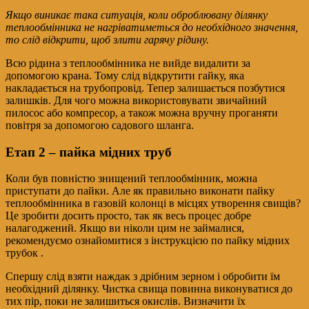
Якщо виникає така ситуація, коли оброблювану ділянку
теплообмінника не нагріватиметься до необхідного значення,
то слід відкрити, щоб злити гарячу рідину.
Всю рідина з теплообмінника не вийде видалити за
допомогою крана. Тому слід відкрутити гайку, яка
накладається на трубопровід. Тепер залишається позбутися
залишків. Для чого можна використовувати звичайний
пилосос або компресор, а також можна вручну проганяти
повітря за допомогою садового шланга.
Етап 2 – пайка мідних труб
Коли був повністю знищений теплообмінник, можна
приступати до пайки. Але як правильно виконати пайку
теплообмінника в газовій колонці в місцях утворення свищів?
Це зробити досить просто, так як весь процес добре
налагоджений. Якщо ви ніколи цим не займалися,
рекомендуємо ознайомитися з інструкцією по пайку мідних
трубок .
Спершу слід взяти наждак з дрібним зерном і обробити їм
необхідний ділянку. Чистка свища повинна виконуватися до
тих пір, поки не залишиться окислів. Визначити їх