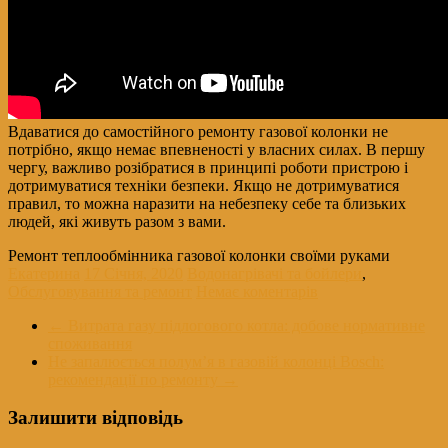
Вдаватися до самостійного ремонту газової колонки не
потрібно, якщо немає впевненості у власних силах. В першу
чергу, важливо розібратися в принципі роботи пристрою і
дотримуватися техніки безпеки. Якщо не дотримуватися
правил, то можна наразити на небезпеку себе та близьких
людей, які живуть разом з вами.
Ремонт теплообмінника газової колонки своїми руками
Екатерина
17 Січня, 2020
Водонагрівачі та бойлери
,
Обслуговування та ремонт
Немає коментарів
←
Витрата газу підлогового котла: добове нормативне
споживання
Не запалюється полум’я в газовій колонці Bosch:
рекомендації по ремонту
→
Залишити відповідь