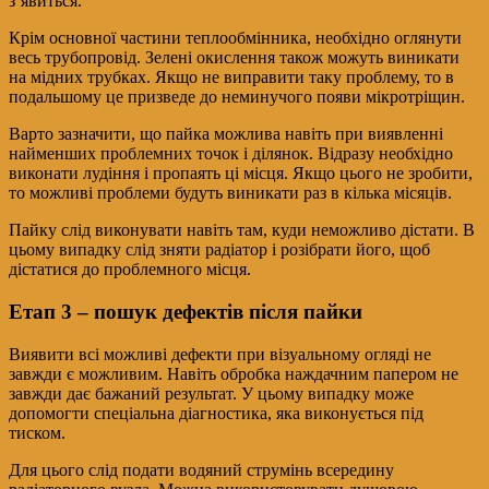
з’явиться.
Крім основної частини теплообмінника, необхідно оглянути
весь трубопровід. Зелені окислення також можуть виникати
на мідних трубках. Якщо не виправити таку проблему, то в
подальшому це призведе до неминучого появи мікротріщин.
Варто зазначити, що пайка можлива навіть при виявленні
найменших проблемних точок і ділянок. Відразу необхідно
виконати лудіння і пропаять ці місця. Якщо цього не зробити,
то можливі проблеми будуть виникати раз в кілька місяців.
Пайку слід виконувати навіть там, куди неможливо дістати. В
цьому випадку слід зняти радіатор і розібрати його, щоб
дістатися до проблемного місця.
Етап 3 – пошук дефектів після пайки
Виявити всі можливі дефекти при візуальному огляді не
завжди є можливим. Навіть обробка наждачним папером не
завжди дає бажаний результат. У цьому випадку може
допомогти спеціальна діагностика, яка виконується під
тиском.
Для цього слід подати водяний струмінь всередину