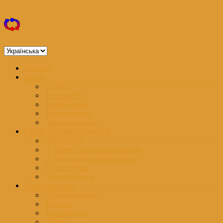
Перейти
Дом з котлом
до
вмісту
Про опалення та енергоживлення
Вибрати
мову
Меню
Головна
Котли
Газові
Електричні
Комбіновані
Рідкопаливні
Твердопаливні
Схеми системи опалення
Двотрубна
З примусовою циркуляцією
З природною циркуляцією
Однотрубна
Тепла підлога
Типи опалення
Альтернативне
Водяне
Електричне
Пічне