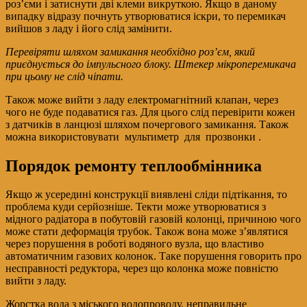
роз’єми і затиснути дві клеми викруткою. Якщо в даному
випадку відразу почнуть утворюватися іскри, то перемикач
вийшов з ладу і його слід замінити.
Перевіряти шляхом замикання необхідно роз’єм, який
приєднується до імпульсного блоку. Штекер мікроперемикача
при цьому не слід чіпати.
Також може вийти з ладу електромагнітний клапан, через
чого не буде подаватися газ. Для цього слід перевірити кожен
з датчиків в ланцюзі шляхом почергового замикання. Також
можна використовувати мультиметр для прозвонки .
Порядок ремонту теплообмінника
Якщо ж усередині конструкції виявлені сліди підтікання, то
проблема куди серйозніше. Текти може утворюватися з
мідного радіатора в побутовій газовій колонці, причиною чого
може стати деформація трубок. Також вона може з’являтися
через порушення в роботі водяного вузла, що властиво
автоматичним газових колонок. Таке порушення говорить про
несправності редуктора, через що колонка може повністю
вийти з ладу.
Жорстка вода з міського водопроводу, неправильне