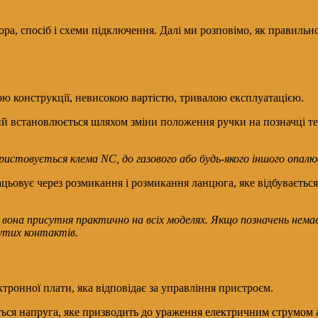
ра, спосіб і схеми підключення. Далі ми розповімо, як правильно
тою конструкції, невисокою вартістю, тривалою експлуатацією.
й встановлюється шляхом зміни положення ручки на позначці те
истовується клема NC, до газового або будь-якого іншого опалю
цьовує через розмикання і розмикання ланцюга, яке відбувається
 вона присутня практично на всіх моделях. Якщо позначень нем
нутих контактів.
тронної плати, яка відповідає за управління пристроєм.
ться напруга, яке призводить до ураження електричним струмом 