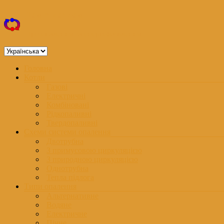
Перейти
Дом з котлом
до
вмісту
Про опалення та енергоживлення
Вибрати
мову
Меню
Головна
Котли
Газові
Електричні
Комбіновані
Рідкопаливні
Твердопаливні
Схеми системи опалення
Двотрубна
З примусовою циркуляцією
З природною циркуляцією
Однотрубна
Тепла підлога
Типи опалення
Альтернативне
Водяне
Електричне
Пічне