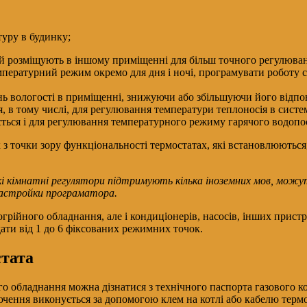
туру в будинку;
ий розміщують в іншому приміщенні для більш точного регулюва
пературний режим окремо для дня і ночі, програмувати роботу 
ь вологості в приміщенні, знижуючи або збільшуючи його відпо
, в тому числі, для регулювання температури теплоносія в систем
ється і для регулювання температурного режиму гарячого водопо
з точки зору функціональності термостатах, які встановлюються
акі кімнатні регулятори підтримують кілька іноземних мов, мож
 настройки програматора.
рійного обладнання, але і кондиціонерів, насосів, інших прист
ти від 1 до 6 фіксованих режимних точок.
стата
о обладнання можна дізнатися з технічного паспорта газового ко
ючення виконується за допомогою клем на котлі або кабелю терм