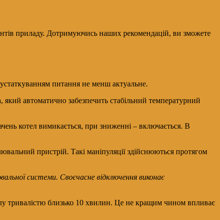
антів приладу. Дотримуючись наших рекомендацій, ви зможете
м устаткуванням питання не менш актуальне.
, який автоматично забезпечить стабільний температурний
чень котел вимикається, при зниженні – включається. В
лювальний пристрій. Такі маніпуляції здійснюються протягом
вальної системи. Своєчасне відключення виконає
клу тривалістю близько 10 хвилин. Це не кращим чином впливає