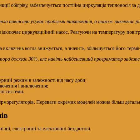
ції обігріву, забезпечується постійна циркуляція теплоносія за 
тла повністю усуває проблеми тактованія, а також виключає рі
відключає циркуляційний насос. Реагуючи на температуру повітря
а включень котла знижується, а значить, збільшується його термі
тора досягає 30%, але навіть найдешевший програматор забезпе
рний режим в залежності від часу доби;
ключення і виключення;
ої системи.
 терморегуляторів. Переваги окремих моделей можна більш детал
лів
чні, електронні та електронні бездротові.