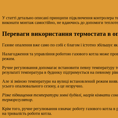
У статті детально описані принципи підключення контролера т
виконати монтаж самостійно, не вдаючись до допомоги теплоте
Переваги використання термостата в о
Газове опалення вже само по собі є благом і істотно збільшує
Налагодження та управління роботою газового котла може пров
режим.
Ручне регулювання допомагає встановити певну температуру теп
результаті температура в будинку підтримується на певному рівн
Але зі зміною температури на вулиці встановлений режим вияв
усього опалювального сезону, а це незручно.
Різке підвищення температури зовні будівлі, нагрів кімнати с
терморегулятор.
Крім того, ручне регулювання означає роботу газового котла 
на тривалість роботи котла.