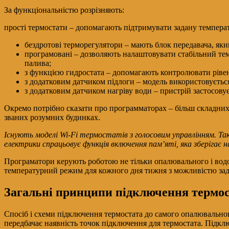
За функціональністю розрізняють:
прості термостати – допомагають підтримувати задану темпера
бездротові терморегулятори – мають блок передавача, як
програмовані – дозволяють налаштовувати стабільний тем
палива;
з функцією гидростата – допомагають контролювати рівен
з додатковим датчиком підлоги – модель використовується
з додатковим датчиком нагріву води – пристрій застосову
Окремо потрібно сказати про программаторах – більш складних 
званих розумних будинках.
Існують моделі Wi-Fi термостатів з голосовим управлінням. Т
електрики спрацьовує функція включення пам’яті, яка зберігає
Програматори керують роботою не тільки опалювального і водог
температурний режим для кожного дня тижня з можливістю зада
Загальні принципи підключення термо
Спосіб і схеми підключення термостата до самого опалювальног
передбачає наявність точок підключення для термостата. Підкл