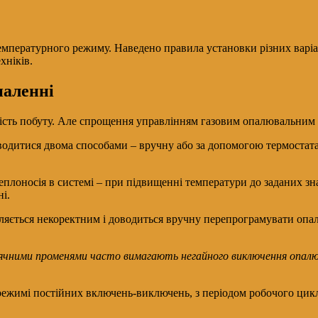
емпературного режиму. Наведено правила установки різних варі
хніків.
паленні
 якість побуту. Але спрощення управлінням газовим опалювальни
одитися двома способами – вручну або за допомогою термостата
лоносія в системі – при підвищенні температури до заданих зна
і.
ляється некоректним і доводиться вручну перепрограмувати опа
онячними променями часто вимагають негайного виключення опалю
в режимі постійних включень-виключень, з періодом робочого ци