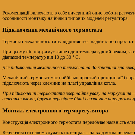
Рекомендації включають в себе вичерпний опис роботи регулято
особливості монтажу найбільш типових моделей регулятора.
Підключення механічного термостата
Термостат механічного типу відрізняється надійністю і просто
При цьому він підтримує лише один температурний режим, яки
діапазоні температур від 10 до 30 ° С.
Для підключення механічного термостата до кондиціонера викор
Механічний термостат має найбільш простий принцип дії і спра
підключають через клемник на платі управління котла.
При підключенні термостата звертайте увагу на маркування –
середньої клеми, другим перевірте бічні і визначте пару розімк
Монтаж електронного терморегулятора
Конструкція електронного термостата передбачає наявність елек
Керуючим сигналом служить потенціал – на вхід котла передає