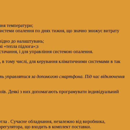
ння температури;
системи опалення по днях тижня, що значно знижує витрату
відно до налаштувань;
і «тепла підлога»;з
стачання, і для управління системою опалення.
, в тому числі, для керування кліматичними системами в так
уть управлятися за допомогою смартфона. Під час відключення
роїв. Деякі з них допомагають програмувати індивідуальний
тла . Сучасне обладнання, незалежно від виробника,
орегулятора, що входить в комплект поставки.