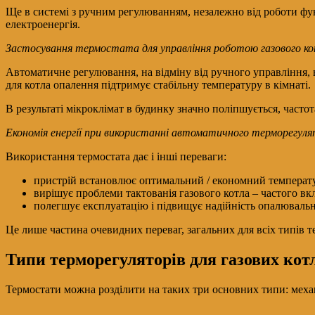
Ще в системі з ручним регулюванням, незалежно від роботи функ
електроенергія.
Застосування термостата для управління роботою газового ко
Автоматичне регулювання, на відміну від ручного управління, 
для котла опалення підтримує стабільну температуру в кімнаті.
В результаті мікроклімат в будинку значно поліпшується, частот
Економія енергії при використанні автоматичного терморегуля
Використання термостата дає і інші переваги:
пристрій встановлює оптимальний / економний температу
вирішує проблеми тактованія газового котла – частого в
полегшує експлуатацію і підвищує надійність опалювальн
Це лише частина очевидних переваг, загальних для всіх типів
Типи терморегуляторів для газових кот
Термостати можна розділити на таких три основних типи: механі