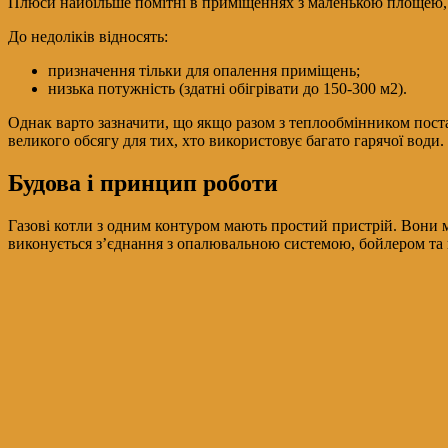
Плюси найбільше помітні в приміщеннях з маленькою площею, 
До недоліків відносять:
призначення тільки для опалення приміщень;
низька потужність (здатні обігрівати до 150-300 м2).
Однак варто зазначити, що якщо разом з теплообмінником пост
великого обсягу для тих, хто використовує багато гарячої води.
Будова і принцип роботи
Газові котли з одним контуром мають простий пристрій. Вони м
виконується з’єднання з опалювальною системою, бойлером та