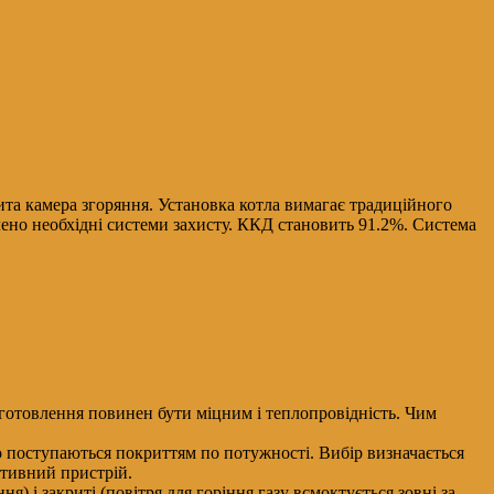
рита камера згоряння. Установка котла вимагає традиційного
ено необхідні системи захисту. ККД становить 91.2%. Система
виготовлення повинен бути міцним і теплопровідність. Чим
но поступаються покриттям по потужності. Вибір визначається
ктивний пристрій.
) і закриті (повітря для горіння газу всмоктується зовні за