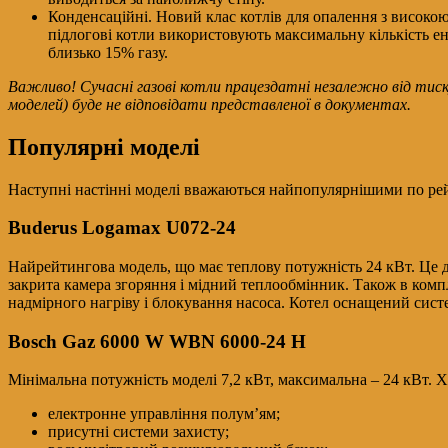
Конденсаційні. Новий клас котлів для опалення з високою
підлогові котли використовують максимальну кількість ене
близько 15% газу.
Важливо! Сучасні газові котли працездатні незалежно від тиск
моделей) буде не відповідати представленої в документах.
Популярні моделі
Наступні настінні моделі вважаються найпопулярнішими по ре
Buderus Logamax U072-24
Найрейтингова модель, що має теплову потужність 24 кВт. Це 
закрита камера згоряння і мідний теплообмінник. Також в комп
надмірного нагріву і блокування насоса. Котел оснащений сис
Bosch Gaz 6000 W WBN 6000-24 H
Мінімальна потужність моделі 7,2 кВт, максимальна – 24 кВт. 
електронне управління полум’ям;
присутні системи захисту;