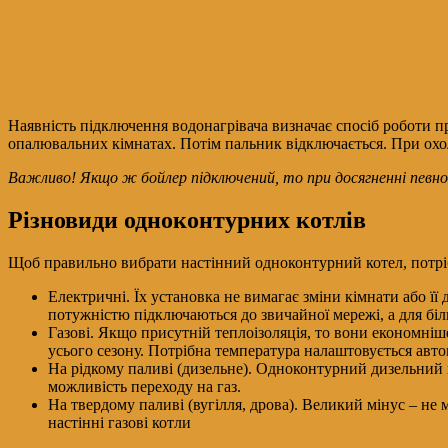
Наявність підключення водонагрівача визначає спосіб роботи п
опалювальних кімнатах. Потім пальник відключається. При охол
Важливо! Якщо ж бойлер підключений, то при досягненні певн
Різновиди одноконтурних котлів
Щоб правильно вибрати настінний одноконтурний котел, потрібн
Електричні. Їх установка не вимагає зміни кімнати або ї
потужністю підключаються до звичайної мережі, а для бі
Газові. Якщо присутній теплоізоляція, то вони економні
усього сезону. Потрібна температура налаштовується авт
На рідкому паливі (дизельне). Одноконтурний дизельний 
можливість переходу на газ.
На твердому паливі (вугілля, дрова). Великий мінус – н
настінні газові котли