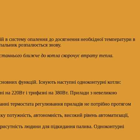
ій в систему опалення до досягнення необхідної температури в
 пальник розпалюється знову.
останнього ближче до котла скорочує втрату тепла.
основних функцій. Існують наступні одноконтурні котли:
ні на 220Вт і трифазні на 380Вт. Прилади з невеликою
ванні термостата регулювання приладів не потрібно протягом
у потужність, автономність, високий рівень автоматизації,
присутність людини для підкидання палива. Одноконтурні