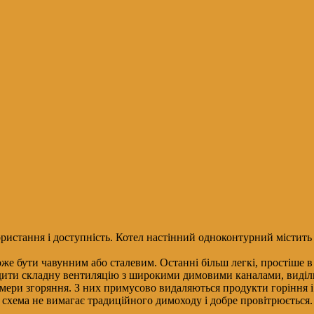
ористання і доступність. Котел настінний одноконтурний містить 
е бути чавунним або сталевим. Останні більш легкі, простіше в
удити складну вентиляцію з широкими димовими каналами, виді
амери згоряння. З них примусово видаляються продукти горіння і
 схема не вимагає традиційного димоходу і добре провітрюється