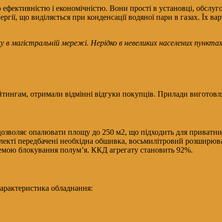
 ефективністю і економічністю. Вони прості в установці, обслуг
ргії, що виділяється при конденсації водяної пари в газах. Їх ва
у в магістральній мережі. Нерідко в невеликих населених пункт
йтингам, отримали відмінні відгуки покупців. Прилади виготов
дозволяє опалювати площу до 250 м2, що підходить для приватн
лекті передбачені необхідна обшивка, восьмилітровий розширюва
темою блокування полум’я. ККД агрегату становить 92%.
Характеристика обладнання: