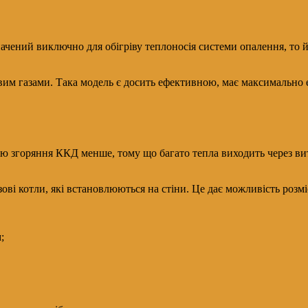
чений виключно для обігріву теплоносія системи опалення, то й
им газами. Така модель є досить ефективною, має максимально е
ою згоряння ККД менше, тому що багато тепла виходить через вит
ові котли, які встановлюються на стіни. Це дає можливість розм
;