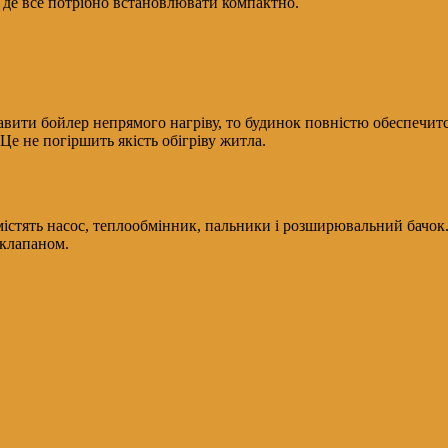
де все потрібно встановлювати компактно.
авити бойлер непрямого нагріву, то будинок повністю обеспечи
 Це не погіршить якість обігріву житла.
істять насос, теплообмінник, пальники і розширювальний бачок.
 клапаном.