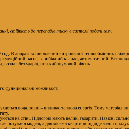
ні, стійкість до перепадів тиску в системі подачі газу.
м / год. В апараті встановлений витривалий теплообмінник і відк
ркуляційний насос, запобіжний клапан, автоматичний. Встановл
, розпал без ударів, низький шумовий рівень.
ого функціональні можливості.
рухається вода, зовні – впливає теплова енергія. Тому матеріал 
гату.
ються на стіні. Підлогові мають великі габарити. Навісні силь
є потужної моделі, а для міської квартири підійде менш проду
відкриті (кисень для підтримки полум’я забирається з приміщення