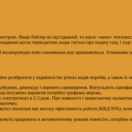
ристрою. Якщо бойлер не під’єднаний, то насос «жене» теплонос
одженні котла термодатчик подає сигнал про подачу газу, і тоді
ої температури води спалювання газу припиняється. Установка 
о розібратися у відмінностях різних видів виробів, а також їх 
ї добудови, димоходу і окремого приміщення. Випускають однофаз
льш потужних варіантів потрібно трифазна мережа.
ше електричних в 2-3 рази. При наявності і правильному налашту
оматично.
котел опалення має високу ефективність роботи (ККД 95%), велик
е можуть працювати в автоматичному режимі повністю, потрібна 