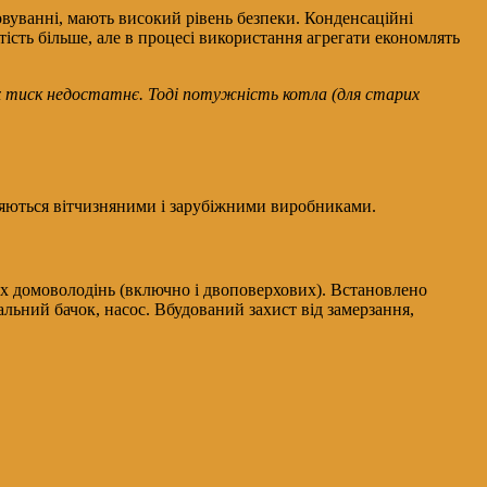
овуванні, мають високий рівень безпеки. Конденсаційні
ртість більше, але в процесі використання агрегати економлять
ах тиск недостатнє. Тоді потужність котла (для старих
ляються вітчизняними і зарубіжними виробниками.
их домоволодінь (включно і двоповерхових). Встановлено
льний бачок, насос. Вбудований захист від замерзання,