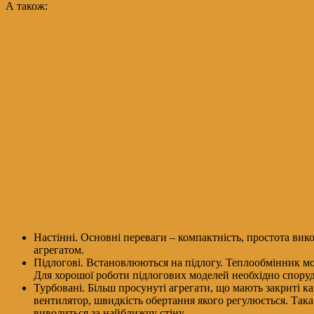
А також:
Настінні. Основні переваги – компактність, простота вик
агрегатом.
Підлогові. Встановлюються на підлогу. Теплообмінник мож
Для хорошої роботи підлогових моделей необхідно спор
Турбовані. Більш просунуті агрегати, що мають закриті к
вентилятор, швидкість обертання якого регулюється. Така
виводиться за найближчу стіну.