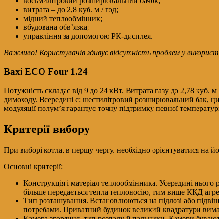
восьмилітровий розширювальний бачок;
витрата – до 2,8 куб. м / год;
мідний теплообмінник;
вбудована обв’язка;
управління за допомогою РК-дисплея.
Важливо! Користувачів здивує відсутність проблем у використан
Baxi ECO Four 1.24
Потужність складає від 9 до 24 кВт. Витрата газу до 2,78 куб. 
димоходу. Всередині є: шестилітровий розширювальний бак, ци
модуляції полум’я гарантує точну підтримку певної температури
Критерії вибору
При виборі котла, в першу чергу, необхідно орієнтуватися на й
Основні критерії:
Конструкція і матеріал теплообмінника. Усередині нього 
більше передається тепла теплоносію, тим вище ККД агре
Тип розташування. Встановлюються на підлозі або підвішу
потребами. Приватний будинок великий квадратури вимага
Камера згоряння, тип розпалу й пальники. Камери бувають 