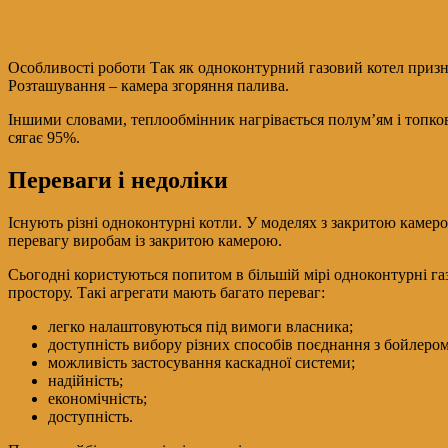
Особливості роботи Так як одноконтурний газовий котел призна
Розташування – камера згоряння палива.
Іншими словами, теплообмінник нагрівається полум’ям і топков
сягає 95%.
Переваги і недоліки
Існують різні одноконтурні котли. У моделях з закритою камер
перевагу виробам із закритою камерою.
Сьогодні користуються попитом в більшій мірі одноконтурні газ
простору. Такі агрегати мають багато переваг:
легко налаштовуються під вимоги власника;
доступність вибору різних способів поєднання з бойлером
можливість застосування каскадної системи;
надійність;
економічність;
доступність.