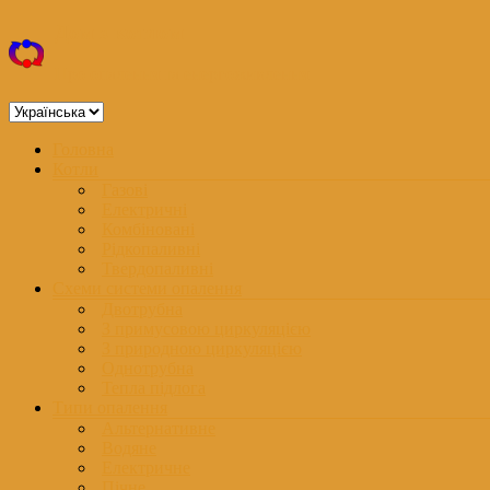
Перейти
Дом з котлом
до
вмісту
Про опалення та енергоживлення
Вибрати
мову
Меню
Головна
Котли
Газові
Електричні
Комбіновані
Рідкопаливні
Твердопаливні
Схеми системи опалення
Двотрубна
З примусовою циркуляцією
З природною циркуляцією
Однотрубна
Тепла підлога
Типи опалення
Альтернативне
Водяне
Електричне
Пічне