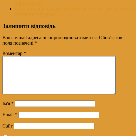
циркуляцією
Котел газовий підлоговий одноконтурний для опалення
приватного будинку
→
Залишити відповідь
Ваша e-mail адреса не оприлюднюватиметься.
Обов’язкові
поля позначені
*
Коментар
*
Ім'я
*
Email
*
Сайт