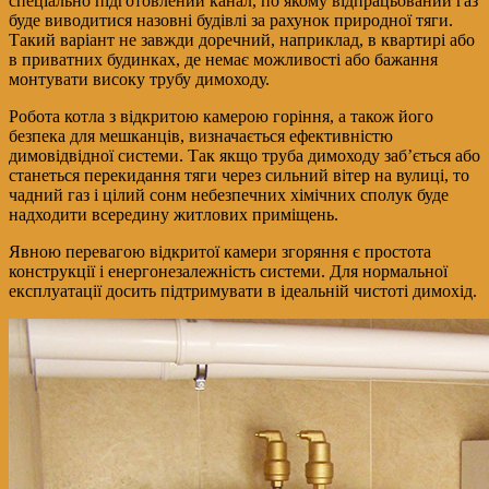
спеціально підготовлений канал, по якому відпрацьований газ
буде виводитися назовні будівлі за рахунок природної тяги.
Такий варіант не завжди доречний, наприклад, в квартирі або
в приватних будинках, де немає можливості або бажання
монтувати високу трубу димоходу.
Робота котла з відкритою камерою горіння, а також його
безпека для мешканців, визначається ефективністю
димовідвідної системи. Так якщо труба димоходу заб’ється або
станеться перекидання тяги через сильний вітер на вулиці, то
чадний газ і цілий сонм небезпечних хімічних сполук буде
надходити всередину житлових приміщень.
Явною перевагою відкритої камери згоряння є простота
конструкції і енергонезалежність системи. Для нормальної
експлуатації досить підтримувати в ідеальній чистоті димохід.