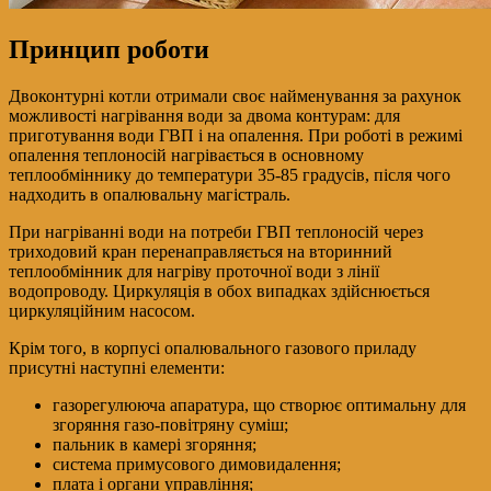
Принцип роботи
Двоконтурні котли отримали своє найменування за рахунок
можливості нагрівання води за двома контурам: для
приготування води ГВП і на опалення. При роботі в режимі
опалення теплоносій нагрівається в основному
теплообміннику до температури 35-85 градусів, після чого
надходить в опалювальну магістраль.
При нагріванні води на потреби ГВП теплоносій через
триходовий кран перенаправляється на вторинний
теплообмінник для нагріву проточної води з лінії
водопроводу. Циркуляція в обох випадках здійснюється
циркуляційним насосом.
Крім того, в корпусі опалювального газового приладу
присутні наступні елементи:
газорегулююча апаратура, що створює оптимальну для
згоряння газо-повітряну суміш;
пальник в камері згоряння;
система примусового димовидалення;
плата і органи управління;