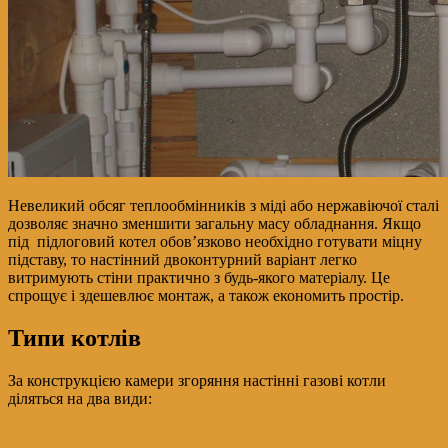
Невеликий обсяг теплообмінників з міді або нержавіючої сталі
дозволяє значно зменшити загальну масу обладнання. Якщо
під підлоговий котел обов’язково необхідно готувати міцну
підставу, то настінний двоконтурний варіант легко
витримують стіни практично з будь-якого матеріалу. Це
спрощує і здешевлює монтаж, а також економить простір.
Типи котлів
За конструкцією камери згоряння настінні газові котли
діляться на два види: