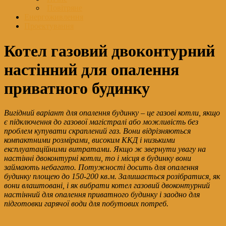
Повітряне
Енергоживлення
Проектування
Котел газовий двоконтурний
настінний для опалення
приватного будинку
Вигідний варіант для опалення будинку – це газові котли, якщо
є підключення до газової магістралі або можливість без
проблем купувати скраплений газ. Вони відрізняються
компактними розмірами, високим ККД і низькими
експлуатаційними витратами. Якщо ж звернути увагу на
настінні двоконтурні котли, то і місця в будинку вони
займають небагато. Потужності досить для опалення
будинку площею до 150-200 кв.м. Залишається розібратися, як
вони влаштовані, і як вибрати котел газовий двоконтурний
настінний для опалення приватного будинку і заодно для
підготовки гарячої води для побутових потреб.