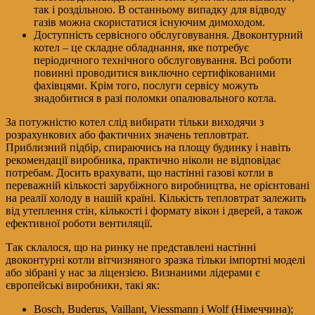
так і роздільною. В останньому випадку для відводу
газів можна скористатися існуючим димоходом.
Доступність сервісного обслуговування. Двоконтурний
котел – це складне обладнання, яке потребує
періодичного технічного обслуговування. Всі роботи
повинні проводитися виключно сертифікованими
фахівцями. Крім того, послуги сервісу можуть
знадобитися в разі поломки опалювального котла.
За потужністю котел слід вибирати тільки виходячи з
розрахункових або фактичних значень тепловтрат.
Приблизний підбір, спираючись на площу будинку і навіть
рекомендації виробника, практично ніколи не відповідає
потребам. Досить врахувати, що настінні газові котли в
переважній кількості зарубіжного виробництва, не орієнтовані
на реалії холоду в нашій країні. Кількість тепловтрат залежить
від утеплення стін, кількості і формату вікон і дверей, а також
ефективної роботи вентиляції.
Так склалося, що на ринку не представлені настінні
двоконтурні котли вітчизняного зразка тільки імпортні моделі
або зібрані у нас за ліцензією. Визнаними лідерами є
європейські виробники, такі як:
Bosch, Buderus, Vaillant, Viessmann і Wolf (Німеччина);