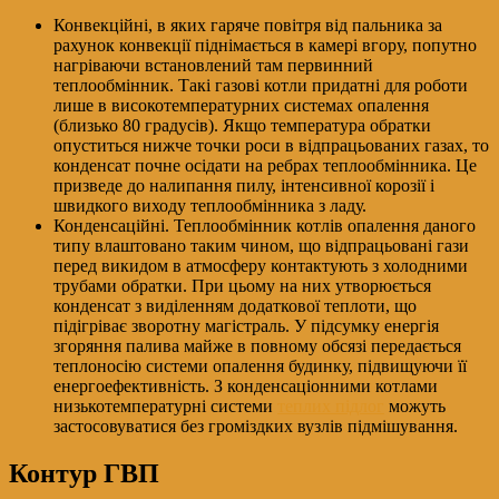
Конвекційні, в яких гаряче повітря від пальника за
рахунок конвекції піднімається в камері вгору, попутно
нагріваючи встановлений там первинний
теплообмінник. Такі газові котли придатні для роботи
лише в високотемпературних системах опалення
(близько 80 градусів). Якщо температура обратки
опуститься нижче точки роси в відпрацьованих газах, то
конденсат почне осідати на ребрах теплообмінника. Це
призведе до налипання пилу, інтенсивної корозії і
швидкого виходу теплообмінника з ладу.
Конденсаційні. Теплообмінник котлів опалення даного
типу влаштовано таким чином, що відпрацьовані гази
перед викидом в атмосферу контактують з холодними
трубами обратки. При цьому на них утворюється
конденсат з виділенням додаткової теплоти, що
підігріває зворотну магістраль. У підсумку енергія
згоряння палива майже в повному обсязі передається
теплоносію системи опалення будинку, підвищуючи її
енергоефективність. З конденсаціонними котлами
низькотемпературні системи
теплих підлог
можуть
застосовуватися без громіздких вузлів підмішування.
Контур ГВП