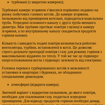
турбовані (з закритою камерою);
Турбовані камери згоряння з’явилися порівняно недавно на
ринку побутових газових котлів. До камери згоряння,
ізольованою від приміщення котельні, підводиться коаксіальна
труба. Усередині основного каналу є друга труба меншого
діаметра. Між трубами протікає повітря з вулиці в камеру
згоряння, а по внутрішньому каналу скидаються продукти
горіння назовні.
Кількість і швидкість подачі повітря визначається роботою
вентилятора, турбіни, встановленої в котлі. Це дозволяє
строго дозувати пропорції повітря і газу для режиму горіння з
максимальною віддачею по теплу. У той же час це підвищує
енергоспоживання котла і підвищує залежність від електрики.
Головна перевага турбированних котлів в можливості
установки в квартирах і будинках, не обладнаних
спеціальними димоходом.
атмосферні (відкрита камера).
Звичний варіант з відкритим пальником, до якого повітря,
необхідне для спалювання газу, подається зсередини
приміщення. Для відводу продуктів горіння необхідні димар,