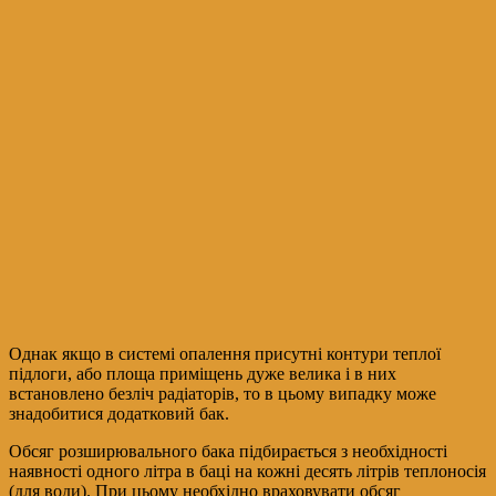
Однак якщо в системі опалення присутні контури теплої
підлоги, або площа приміщень дуже велика і в них
встановлено безліч радіаторів, то в цьому випадку може
знадобитися додатковий бак.
Обсяг розширювального бака підбирається з необхідності
наявності одного літра в баці на кожні десять літрів теплоносія
(для води). При цьому необхідно враховувати обсяг