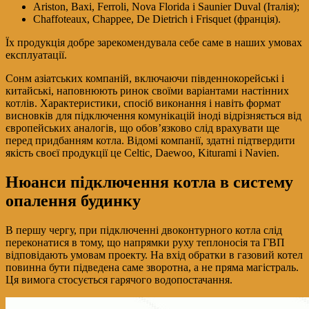
Ariston, Baxi, Ferroli, Nova Florida і Saunier Duval (Італія);
Chaffoteaux, Chappee, De Dietrich і Frisquet (франція).
Їх продукція добре зарекомендувала себе саме в наших умовах
експлуатації.
Сонм азіатських компаній, включаючи південнокорейські і
китайські, наповнюють ринок своїми варіантами настінних
котлів. Характеристики, спосіб виконання і навіть формат
висновків для підключення комунікацій іноді відрізняється від
європейських аналогів, що обов’язково слід врахувати ще
перед придбанням котла. Відомі компанії, здатні підтвердити
якість своєї продукції це Celtic, Daewoo, Kiturami і Navien.
Нюанси підключення котла в систему
опалення будинку
В першу чергу, при підключенні двоконтурного котла слід
переконатися в тому, що напрямки руху теплоносія та ГВП
відповідають умовам проекту. На вхід обратки в газовий котел
повинна бути підведена саме зворотна, а не пряма магістраль.
Ця вимога стосується гарячого водопостачання.