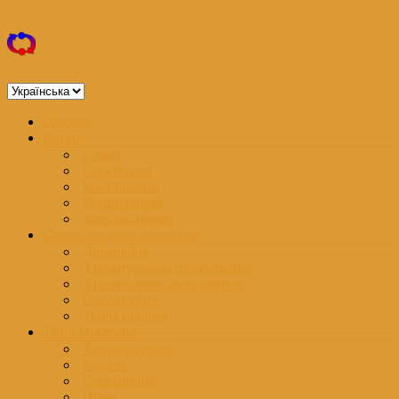
Перейти
Дом з котлом
до
вмісту
Про опалення та енергоживлення
Вибрати
мову
Меню
Головна
Котли
Газові
Електричні
Комбіновані
Рідкопаливні
Твердопаливні
Схеми системи опалення
Двотрубна
З примусовою циркуляцією
З природною циркуляцією
Однотрубна
Тепла підлога
Типи опалення
Альтернативне
Водяне
Електричне
Пічне