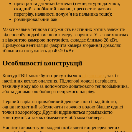
пристрої та датчики безпеки (температурні датчики,
скидний запобіжний клапан, прессостат, датчик
перегріву, наявності полум’я на пальника тощо);
розширювальний бак.
Максимальна теплова потужність настінних котлів залежить
від способу подачі кисню в камеру згоряння. У газових котлах
з відкритою камерою потужність складає близько 28 кВт.
Примусова вентиляція (закрита камера згорання) дозволяє
збільшити потужність до 40-50 кВт.
Особливості конструкції
Контур ГВП може бути присутнім як в
підлогових
, так і в
настінних котлах опалення. Підлогові моделі нагрівають
технічну воду або за допомогою додаткового теплообмінника,
або за допомогою бойлера непрямого нагріву.
Перший варіант привабливий дешевизною і надійністю,
однак не здатний забезпечити гарячою водою більше однієї
точки водорозбору. Другий відрізняється громіздкістю
конструкції, а також обмеженим об’ємом бойлера.
Настінні двоконтурні моделі позбавлені вищеперелічених