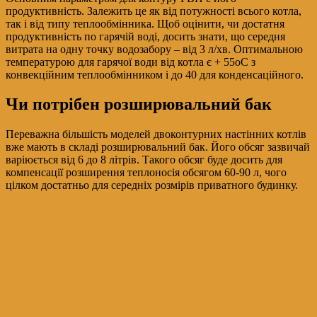
продуктивність. Залежить це як від потужності всього котла,
так і від типу теплообмінника. Щоб оцінити, чи достатня
продуктивність по гарячій воді, досить знати, що середня
витрата на одну точку водозабору – від 3 л/хв. Оптимальною
температурою для гарячої води від котла є + 55оС з
конвекційним теплообмінником і до 40 для конденсаційного.
Чи потрібен розширювальний бак
Переважна більшість моделей двоконтурних настінних котлів
вже мають в складі розширювальний бак. Його обсяг зазвичай
варіюється від 6 до 8 літрів. Такого обсяг буде досить для
компенсації розширення теплоносія обсягом 60-90 л, чого
цілком достатньо для середніх розмірів приватного будинку.