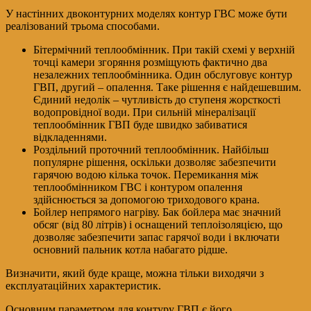
У настінних двоконтурних моделях контур ГВС може бути
реалізований трьома способами.
Бітермічний теплообмінник. При такій схемі у верхній
точці камери згоряння розміщують фактично два
незалежних теплообмінника. Один обслуговує контур
ГВП, другий – опалення. Таке рішення є найдешевшим.
Єдиний недолік – чутливість до ступеня жорсткості
водопровідної води. При сильній мінералізації
теплообмінник ГВП буде швидко забиватися
відкладеннями.
Роздільний проточний теплообмінник. Найбільш
популярне рішення, оскільки дозволяє забезпечити
гарячою водою кілька точок. Перемикання між
теплообмінником ГВС і контуром опалення
здійснюється за допомогою триходового крана.
Бойлер непрямого нагріву. Бак бойлера має значний
обсяг (від 80 літрів) і оснащений теплоізоляцією, що
дозволяє забезпечити запас гарячої води і включати
основний пальник котла набагато рідше.
Визначити, який буде краще, можна тільки виходячи з
експлуатаційних характеристик.
Основним параметром для контуру ГВП є його