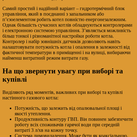
Самий простий і надійний варіант – гидротермічний блок
управління, який в поєднанні з запальником або
п’єзоелементом робить котел повністю енергонезалежним.
Однак більшість сучасних котлів обладнуються контролерами
і електронною системою управління. З’являється можливість
більш тонкої і різноманітної настройки роботи котла.
Контролер і набір зовнішніх датчиків дозволяють навіть
налаштовувати потужність котла і опалення в залежності від
фактичної температури в приміщенні і на вулиці, вибираючи
найменш витратний режим витрати газу.
На що звернути увагу при виборі та
купівлі
Виділяють ряд моментів, важливих при виборі та купівлі
настінного газового котла:
Потужність, що залежить від опалювальної площі і
якості утеплення.
Продуктивність контуру ГВП. Він повинен забезпечити
роботу всіх споживачів гарячої води при середній
витраті 3 л/хв на кожну точку.
Система димовидалення. Може бути як коаксіальною,