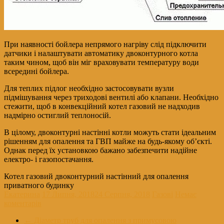
При наявності бойлера непрямого нагріву слід підключити
датчики і налаштувати автоматику двоконтурного котла
таким чином, щоб він міг враховувати температуру води
всередині бойлера.
Для теплих підлог необхідно застосовувати вузли
підмішування через триходові вентилі або клапани. Необхідно
стежити, щоб в конвекційний котел газовий не надходив
надмірно остиглий теплоносій.
В цілому, двоконтурні настінні котли можуть стати ідеальним
рішенням для опалення та ГВП майже на будь-якому об’єкті.
Однак перед їх установкою бажано забезпечити надійне
електро- і газопостачання.
Котел газовий двоконтурний настінний для опалення
приватного будинку
Екатерина
17 Липня, 2018
24 Серпня, 2018
Газові
Немає
коментарів
←
Діаметр труб для опалення з примусовою