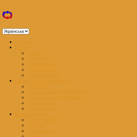
Перейти
Дом з котлом
до
вмісту
Про опалення та енергоживлення
Вибрати
мову
Меню
Головна
Котли
Газові
Електричні
Комбіновані
Рідкопаливні
Твердопаливні
Схеми системи опалення
Двотрубна
З примусовою циркуляцією
З природною циркуляцією
Однотрубна
Тепла підлога
Типи опалення
Альтернативне
Водяне
Електричне
Пічне