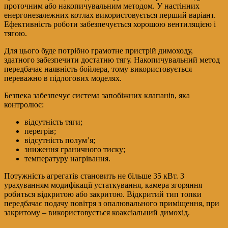
проточним або накопичувальним методом. У настінних
енергонезалежних котлах використовується перший варіант.
Ефективність роботи забезпечується хорошою вентиляцією і
тягою.
Для цього буде потрібно грамотне пристрій димоходу,
здатного забезпечити достатню тягу. Накопичувальний метод
передбачає наявність бойлера, тому використовується
переважно в підлогових моделях.
Безпека забезпечує система запобіжних клапанів, яка
контролює:
відсутність тяги;
перегрів;
відсутність полум’я;
зниження граничного тиску;
температуру нагрівання.
Потужність агрегатів становить не більше 35 кВт. З
урахуванням модифікації устаткування, камера згоряння
робиться відкритою або закритою. Відкритий тип топки
передбачає подачу повітря з опалювального приміщення, при
закритому – використовується коаксіальний димохід.