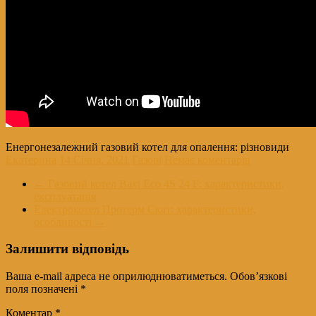
Енергонезалежний газовий котел для опалення: різновиди
Екатерина
14 Січня, 2021
Газові
Немає коментарів
←
Газовий котел Baxi Eco 4S 24 F: характеристики,
експлуатація
Електрокотел Протерм Скат: характеристики,
особливості
→
Залишити відповідь
Ваша e-mail адреса не оприлюднюватиметься.
Обов’язкові
поля позначені
*
Коментар
*