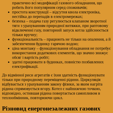
практично всі модифікації газового обладнання, що
робить його популярним серед споживачів;
простота конструкції – відсутня квола електроніка,
нестійка до перепадів в електромережах;
безпека – подача газу регулюється клапаном зворотної
тяги з урахуванням природної витяжки, при раптовому
відключенні газу, повторний запуск котла здійснюється
тільки вручну;
функціональність – працюють не тільки на опалення, а й
забезпечення будинку гарячою водою;
ціна монтажу – функціонування обладнання не потребує
використання додаткових елементів, що значно знижує
обсяг і вартість робіт;
здатні працювати в будинках, повністю позбавлених
електрифікації.
До відмінної риси агрегатів є їхня здатність функціонувати
тільки при природному переміщенні рідини. Циркуляція
відбувається з урахуванням закону фізики, за яким нагріта
рідина спрямовується вгору. Котел є найнижчою точкою,
відповідно, остившая рідина повертається самопливом в
теплообмінник, повторюючи цикл.
Різновид енергонезалежних газових