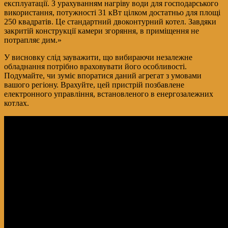
експлуатації. З урахуванням нагріву води для господарського
використання, потужності 31 кВт цілком достатньо для площі
250 квадратів. Це стандартний двоконтурний котел. Завдяки
закритій конструкції камери згоряння, в приміщення не
потрапляє дим.»
У висновку слід зауважити, що вибираючи незалежне
обладнання потрібно враховувати його особливості.
Подумайте, чи зуміє впоратися даний агрегат з умовами
вашого регіону. Врахуйте, цей пристрій позбавлене
електронного управління, встановленого в енергозалежних
котлах.