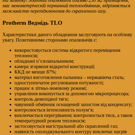
На замітку! Здатний опалювати близько 230 м2 приміщення,
має монометріческій первинний теплообмінник, відрізняється
можливістю перепідключення до скрапленого газу.
Protherm Ведмідь TLO
Характеристики даного обладнання заслуговують на особливу
увагу. Позитивними сторонами опалювачів є:
використовується система відкритого переміщення
теплоносія;
обладнані п’єзозапальником;
камера згоряння відкритої конструкції;
ККД не менше 87%;
матеріал виготовлення пальника – нержавіюча сталь;
одноступенчатое регулювання потужності;
працює в літньо-зимовому режимі;
управління виконується за допомогою мікропроцесора;
контроль димохідної тяги;
чавунний обмінник оснащений захистом від конденсату;
контролюється інтенсивність полум’я;
виключається перегрівання; контролюється тиск, а також
температурний режим теплоносія;
застосовується магістральний або скраплений газ;
наявність охолоджувального контуру виключає нагрів