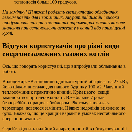
теплоносія більш 100 градусов.
На замітку! Ці якості роблять експлуатацію обладнання
легким навіть для необізнаних. Акуратний дизайн і висока
продуктивність при компактних параметрах мають чимале
значення при встановленні агрегату у ванній або приміщенні
кухні.
Відгуки користувачів про різні види
енергонезалежних газових котлів
Ось, що говорять користувачі, що випробували обладнання в
роботі.
Володимир: «Встановили одноконтурний обігрівач на 27 кВт,
його цілком вистачає для нашого будинку 190 м2. Чавунний
теплообмінник практично вічний. Крім цього, секції
замінюються при необхідності. Вже більше 7 років
безперебійно працює з бойлером. Рік тому зносилася
термопара, довелося замінити. Ніяких недоліків виявлено не
було. Вважаю, що це кращий варіант в умовах нестабільного
енергопостачання».
Сергій: «Досить надійний апарат, простий в обслуговуванні і