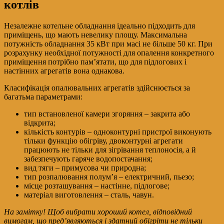
котлів
Незалежне котельне обладнання ідеально підходить для
приміщень, що мають невелику площу. Максимальна
потужність обладнання 35 кВт при масі не більше 50 кг. При
розрахунку необхідної потужності для опалення конкретного
приміщення потрібно пам’ятати, що для підлогових і
настінних агрегатів вона однакова.
Класифікація опалювальних агрегатів здійснюється за
багатьма параметрами:
тип встановленої камери згоряння – закрита або
відкрита;
кількість контурів – одноконтурні пристрої виконують
тільки функцію обігріву, двоконтурні агрегати
працюють не тільки для зігрівання теплоносія, а й
забезпечують гаряче водопостачання;
вид тяги – примусова чи природна;
тип розпалювання полум’я – електричний, пьезо;
місце розташування – настінне, підлогове;
матеріал виготовлення – сталь, чавун.
На замітку! Щоб вибрати хороший котел, відповідний
вимогам, що пред’являються і здатний обігріти не тільки