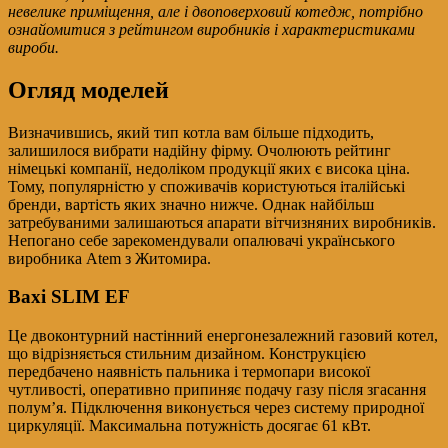
невелике приміщення, але і двоповерховий котедж, потрібно
ознайомитися з рейтингом виробників і характеристиками
вироби.
Огляд моделей
Визначившись, який тип котла вам більше підходить,
залишилося вибрати надійну фірму. Очолюють рейтинг
німецькі компанії, недоліком продукції яких є висока ціна.
Тому, популярністю у споживачів користуються італійські
бренди, вартість яких значно нижче. Однак найбільш
затребуваними залишаються апарати вітчизняних виробників.
Непогано себе зарекомендували опалювачі українського
виробника Atem з Житомира.
Baxi SLIM EF
Це двоконтурний настінний енергонезалежний газовий котел,
що відрізняється стильним дизайном. Конструкцією
передбачено наявність пальника і термопари високої
чутливості, оперативно припиняє подачу газу після згасання
полум’я. Підключення виконується через систему природної
циркуляції. Максимальна потужність досягає 61 кВт.