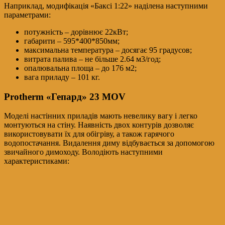
Наприклад, модифікація «Баксі 1:22» наділена наступними
параметрами:
потужність – дорівнює 22кВт;
габарити – 595*400*850мм;
максимальна температура – досягає 95 градусов;
витрата палива – не більше 2.64 м3/год;
опалювальна площа – до 176 м2;
вага приладу – 101 кг.
Protherm «Гепард» 23 MOV
Моделі настінних приладів мають невелику вагу і легко
монтуються на стіну. Наявність двох контурів дозволяє
використовувати їх для обігріву, а також гарячого
водопостачання. Видалення диму відбувається за допомогою
звичайного димоходу. Володіють наступними
характеристиками: