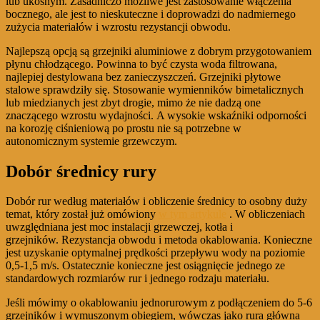
lub ukośnym. Zasadniczo możliwe jest zastosowanie włączenia
bocznego, ale jest to nieskuteczne i doprowadzi do nadmiernego
zużycia materiałów i wzrostu rezystancji obwodu.
Najlepszą opcją są grzejniki aluminiowe z dobrym przygotowaniem
płynu chłodzącego. Powinna to być czysta woda filtrowana,
najlepiej destylowana bez zanieczyszczeń. Grzejniki płytowe
stalowe sprawdziły się. Stosowanie wymienników bimetalicznych
lub miedzianych jest zbyt drogie, mimo że nie dadzą one
znaczącego wzrostu wydajności. A wysokie wskaźniki odporności
na korozję ciśnieniową po prostu nie są potrzebne w
autonomicznym systemie grzewczym.
Dobór średnicy rury
Dobór rur według materiałów i obliczenie średnicy to osobny duży
temat, który został już omówiony
w tym artykule
. W obliczeniach
uwzględniana jest moc instalacji grzewczej, kotła i
grzejników. Rezystancja obwodu i metoda okablowania. Konieczne
jest uzyskanie optymalnej prędkości przepływu wody na poziomie
0,5-1,5 m/s. Ostatecznie konieczne jest osiągnięcie jednego ze
standardowych rozmiarów rur i jednego rodzaju materiału.
Jeśli mówimy o okablowaniu jednorurowym z podłączeniem do 5-6
grzejników i wymuszonym obiegiem, wówczas jako rura główna