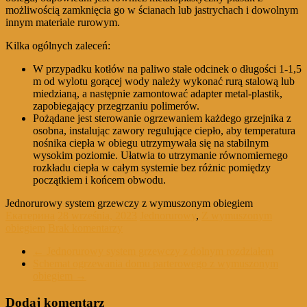
możliwością zamknięcia go w ścianach lub jastrychach i dowolnym
innym materiale rurowym.
Kilka ogólnych zaleceń:
W przypadku kotłów na paliwo stałe odcinek o długości 1-1,5
m od wylotu gorącej wody należy wykonać rurą stalową lub
miedzianą, a następnie zamontować adapter metal-plastik,
zapobiegający przegrzaniu polimerów.
Pożądane jest sterowanie ogrzewaniem każdego grzejnika z
osobna, instalując zawory regulujące ciepło, aby temperatura
nośnika ciepła w obiegu utrzymywała się na stabilnym
wysokim poziomie. Ułatwia to utrzymanie równomiernego
rozkładu ciepła w całym systemie bez różnic pomiędzy
początkiem i końcem obwodu.
Jednorurowy system grzewczy z wymuszonym obiegiem
Екатерина
28 września, 2023
Jednorurowy
,
Z wymuszonym
obiegiem
Brak komentarzy
←
Jednorurowy system grzewczy z dolnym rozdziałem
Schemat ogrzewania domu parterowego z wymuszonym
obiegiem
→
Dodaj komentarz