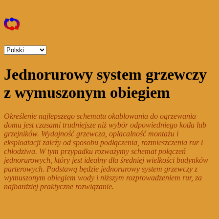
Skip
Dom z kotłem
to
content
O ogrzewaniu i zasilaniu
Wybierz
język
Menu
Jednorurowy system grzewczy
z wymuszonym obiegiem
Określenie najlepszego schematu okablowania do ogrzewania
domu jest czasami trudniejsze niż wybór odpowiedniego kotła lub
grzejników. Wydajność grzewcza, opłacalność montażu i
eksploatacji zależy od sposobu podłączenia, rozmieszczenia rur i
chłodziwa. W tym przypadku rozważymy schemat połączeń
jednorurowych, który jest idealny dla średniej wielkości budynków
parterowych. Podstawą będzie jednorurowy system grzewczy z
wymuszonym obiegiem wody i niższym rozprowadzeniem rur, za
najbardziej praktyczne rozwiązanie.