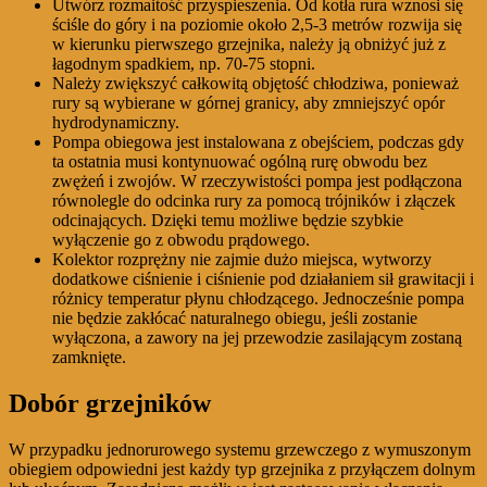
Utwórz rozmaitość przyspieszenia. Od kotła rura wznosi się
ściśle do góry i na poziomie około 2,5-3 metrów rozwija się
w kierunku pierwszego grzejnika, należy ją obniżyć już z
łagodnym spadkiem, np. 70-75 stopni.
Należy zwiększyć całkowitą objętość chłodziwa, ponieważ
rury są wybierane w górnej granicy, aby zmniejszyć opór
hydrodynamiczny.
Pompa obiegowa jest instalowana z obejściem, podczas gdy
ta ostatnia musi kontynuować ogólną rurę obwodu bez
zwężeń i zwojów. W rzeczywistości pompa jest podłączona
równolegle do odcinka rury za pomocą trójników i złączek
odcinających. Dzięki temu możliwe będzie szybkie
wyłączenie go z obwodu prądowego.
Kolektor rozprężny nie zajmie dużo miejsca, wytworzy
dodatkowe ciśnienie i ciśnienie pod działaniem sił grawitacji i
różnicy temperatur płynu chłodzącego. Jednocześnie pompa
nie będzie zakłócać naturalnego obiegu, jeśli zostanie
wyłączona, a zawory na jej przewodzie zasilającym zostaną
zamknięte.
Dobór grzejników
W przypadku jednorurowego systemu grzewczego z wymuszonym
obiegiem odpowiedni jest każdy typ grzejnika z przyłączem dolnym