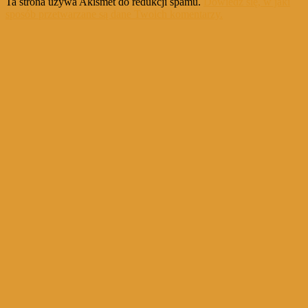
Ta strona używa Akismet do redukcji spamu.
Dowiedz się, w jaki
sposób przetwarzane są dane Twoich komentarzy.