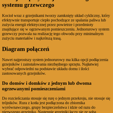
systemu grzewczego
Kocioł wraz z grzejnikami tworzy zamknięty układ cykliczny, który
efektywnie transportuje ciepło pochodzące ze spalania paliwa lub
zużycia energii elektrycznej przez powietrze i przedmioty
znajdujące się w ogrzewanym pomieszczeniu. Jednorurowy system
grzewczy pozwala na realizację tego obwodu przy minimalnym
zużyciu materiałów i najkrótszą trasą.
Diagram połączeń
Nawet najprostszy system jednorurowy ma kilka opcji podłączenia
grzejników i zainstalowania niezbędnego sprzętu. Najłatwiej
wybrać odpowiedni na podstawie układu domu i ilości
zastosowanych grzejników.
Do domów i domków z jednym lub dwoma
ogrzewanymi pomieszczeniami
Do rozcieńczania stosuje się rurę o jednym przekroju, nie stosuje się
trójników. Rura z kotła jest podłączona do zbiornika
wyrównawczego, grupy bezpieczeństwa i idzie od razu do
pierwszego grzejnika. Następnie grzejniki łączy się ze sobą