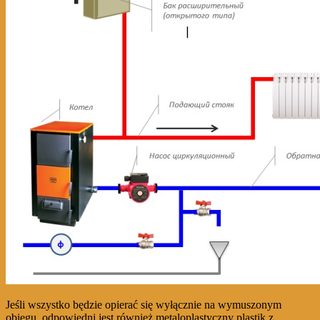
Jeśli wszystko będzie opierać się wyłącznie na wymuszonym
obiegu, odpowiedni jest również metaloplastyczny plastik z